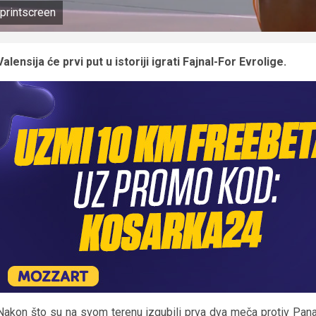
printscreen
Valensija će prvi put u istoriji igrati Fajnal-For Evrolige.
Nakon što su na svom terenu izgubili prva dva meča protiv Panati