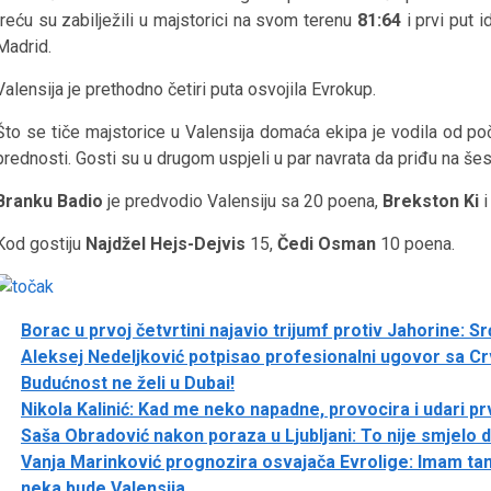
treću su zabilježili u majstorici na svom terenu
81:64
i prvi put 
Madrid.
Valensija je prethodno četiri puta osvojila Evrokup.
Što se tiče majstorice u Valensija domaća ekipa je vodila od p
prednosti. Gosti su u drugom uspjeli u par navrata da priđu na šes
Branku Badio
je predvodio Valensiju sa 20 poena,
Brekston Ki
Kod gostiju
Najdžel Hejs-Dejvis
15,
Čedi Osman
10 poena.
Borac u prvoj četvrtini najavio trijumf protiv Jahorine:
Aleksej Nedeljković potpisao profesionalni ugovor sa
Budućnost ne želi u Dubai!
Nikola Kalinić: Kad me neko napadne, provocira i udari pr
Saša Obradović nakon poraza u Ljubljani: To nije smjelo 
Vanja Marinković prognozira osvajača Evrolige: Imam tamo
neka bude Valensija