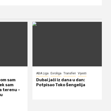
ABA Liga
Evroliga
Transferi
Vijesti
dom sam
Dubai jači iz dana u dan:
jek sam
Potpisao Toko Šengelija
a terenu –
 u