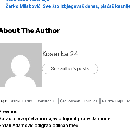
Žarko Milaković: Sve što izbjegavaš danas, plaćaš kasnije
About The Author
Kosarka 24
See author's posts
Branku Badio
Brekston Ki
Čedi osman
Evroliga
Najdžel Hejs Dej
Tags:
Continue
Previous
Borac u prvoj četvrtini najavio trijumf protiv Jahorine:
Reading
Srđan Adamović odigrao odličan meč