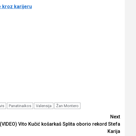
 kroz karijeru
vis
Panatinaikos
Valensija
Žan Montero
Next
(VIDEO) Vito Kučić košarkaš Splita oborio rekord Stefa
Karija