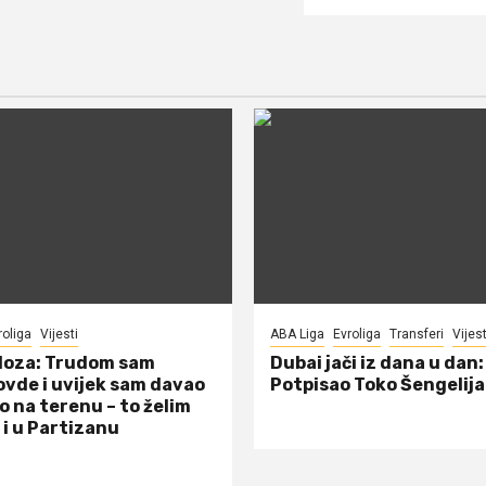
roliga
Vijesti
ABA Liga
Evroliga
Transferi
Vijest
doza: Trudom sam
Dubai jači iz dana u dan:
ovde i uvijek sam davao
Potpisao Toko Šengelija
o na terenu – to želim
 i u Partizanu