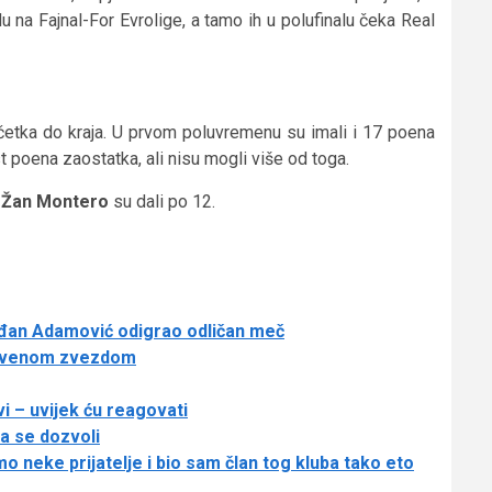
idu na Fajnal-For Evrolige, a tamo ih u polufinalu čeka Real
očetka do kraja. U prvom poluvremenu su imali i 17 poena
t poena zaostatka, ali nisu mogli više od toga.
i
Žan Montero
su dali po 12.
 Srđan Adamović odigrao odličan meč
 Crvenom zvezdom
vi – uvijek ću reagovati
da se dozvoli
 neke prijatelje i bio sam član tog kluba tako eto