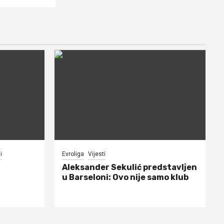
i
Evroliga
Vijesti
Aleksander Sekulić predstavljen
u Barseloni: Ovo nije samo klub