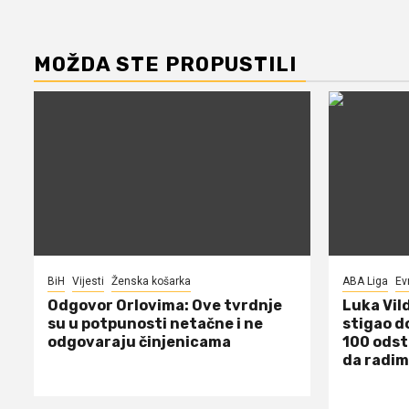
MOŽDA STE PROPUSTILI
BiH
Vijesti
Ženska košarka
ABA Liga
Ev
Odgovor Orlovima: ​Ove tvrdnje
Luka Vil
su u potpunosti netačne i ne
stigao d
odgovaraju činjenicama
100 odst
da radim