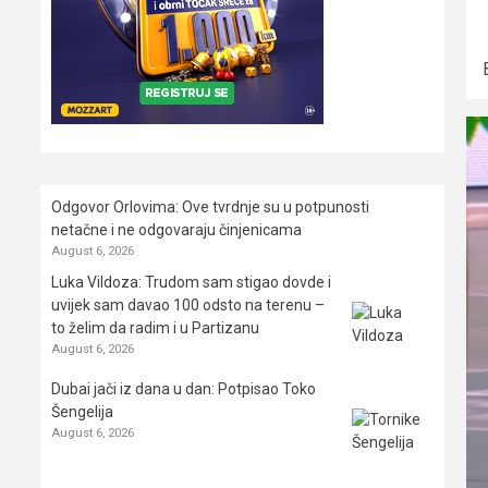
Odgovor Orlovima: ​Ove tvrdnje su u potpunosti
netačne i ne odgovaraju činjenicama
August 6, 2026
Luka Vildoza: Trudom sam stigao dovde i
uvijek sam davao 100 odsto na terenu –
to želim da radim i u Partizanu
August 6, 2026
Dubai jači iz dana u dan: Potpisao Toko
Šengelija
August 6, 2026