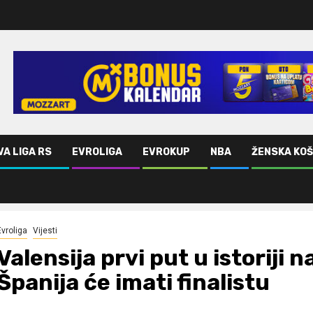
VA LIGA RS
EVROLIGA
EVROKUP
NBA
ŽENSKA KO
panija će imati finalistu
Evroliga
Vijesti
Valensija prvi put u istoriji 
Španija će imati finalistu