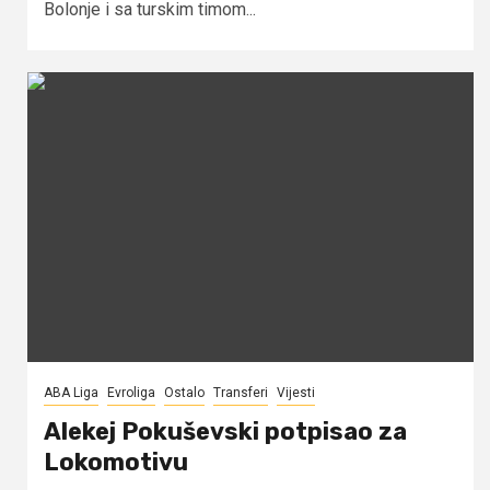
Bolonje i sa turskim timom...
ABA Liga
Evroliga
Ostalo
Transferi
Vijesti
Alekej Pokuševski potpisao za
Lokomotivu