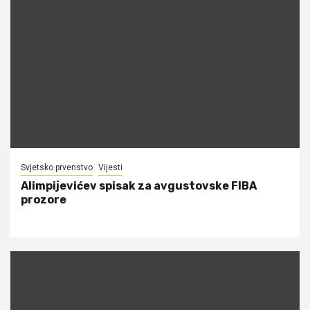
Svjetsko prvenstvo
Vijesti
Alimpijevićev spisak za avgustovske FIBA
prozore