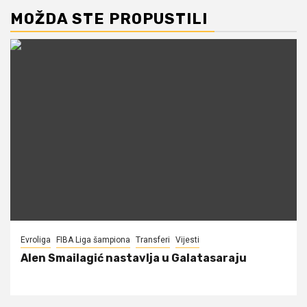
MOŽDA STE PROPUSTILI
Evroliga
FIBA Liga šampiona
Transferi
Vijesti
Alen Smailagić nastavlja u Galatasaraju