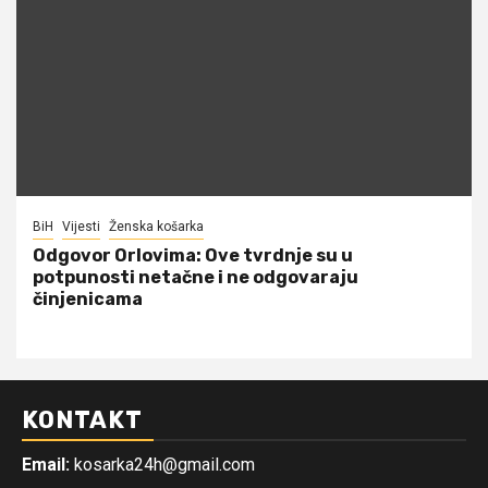
BiH
Vijesti
Ženska košarka
Odgovor Orlovima: ​Ove tvrdnje su u
potpunosti netačne i ne odgovaraju
činjenicama
KONTAKT
Email:
kosarka24h@gmail.com