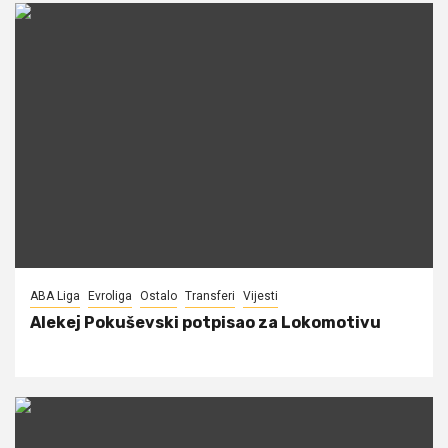
ABA Liga
Evroliga
Ostalo
Transferi
Vijesti
Alekej Pokuševski potpisao za Lokomotivu