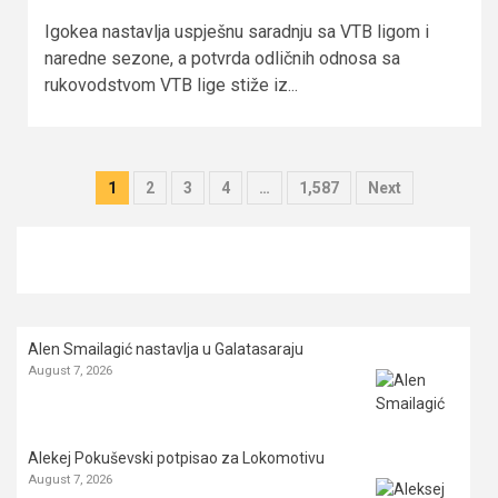
Igokea nastavlja uspješnu saradnju sa VTB ligom i
naredne sezone, a potvrda odličnih odnosa sa
rukovodstvom VTB lige stiže iz...
Posts
1
2
3
4
…
1,587
Next
pagination
Alen Smailagić nastavlja u Galatasaraju
August 7, 2026
Alekej Pokuševski potpisao za Lokomotivu
August 7, 2026