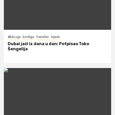
ABA Liga
Evroliga
Transferi
Vijesti
Dubai jači iz dana u dan: Potpisao Toko
Šengelija