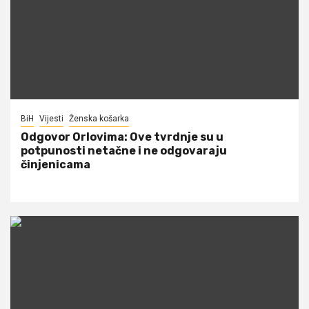
BiH
Vijesti
Ženska košarka
Odgovor Orlovima: ​Ove tvrdnje su u
potpunosti netačne i ne odgovaraju
činjenicama