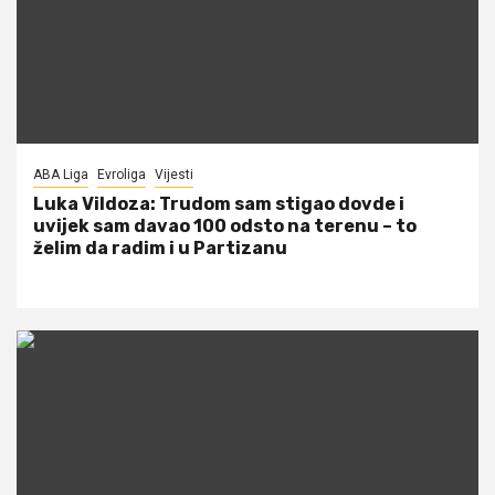
ABA Liga
Evroliga
Vijesti
Luka Vildoza: Trudom sam stigao dovde i
uvijek sam davao 100 odsto na terenu – to
želim da radim i u Partizanu