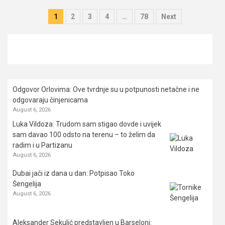
Posts
1
2
3
4
…
78
Next
pagination
Odgovor Orlovima: ​Ove tvrdnje su u potpunosti netačne i ne
odgovaraju činjenicama
August 6, 2026
Luka Vildoza: Trudom sam stigao dovde i uvijek
sam davao 100 odsto na terenu – to želim da
radim i u Partizanu
August 6, 2026
Dubai jači iz dana u dan: Potpisao Toko
Šengelija
August 6, 2026
Aleksander Sekulić predstavljen u Barseloni: