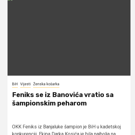
BiH
Vijesti
Ženska košarka
Feniks se iz Banovića vratio sa
šampionskim peharom
OKK Feniks iz Banjaluke šampion je BiH u kadetskoj
konkurenciji. Ekipa Darka Kosića je bila najbolja na