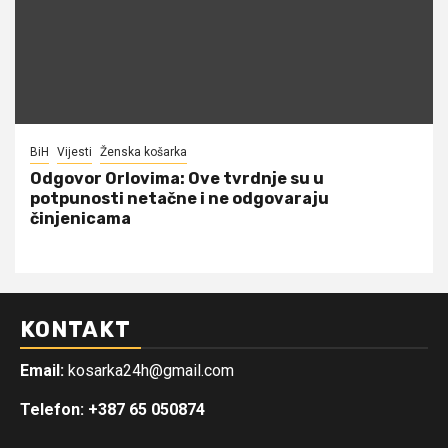
BiH
Vijesti
Ženska košarka
Odgovor Orlovima: ​Ove tvrdnje su u
potpunosti netačne i ne odgovaraju
činjenicama
KONTAKT
Email:
kosarka24h@gmail.com
Telefon: +387 65 050874