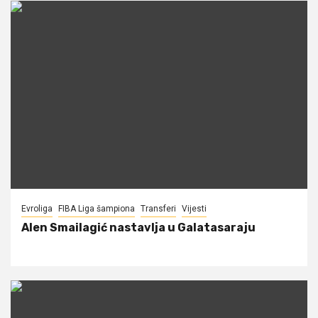
Evroliga
FIBA Liga šampiona
Transferi
Vijesti
Alen Smailagić nastavlja u Galatasaraju