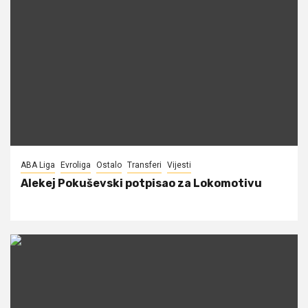
ABA Liga
Evroliga
Ostalo
Transferi
Vijesti
Alekej Pokuševski potpisao za Lokomotivu