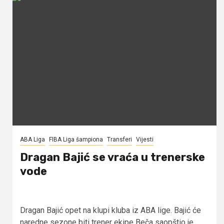
ABA Liga
FIBA Liga šampiona
Transferi
Vijesti
Dragan Bajić se vraća u trenerske
vode
Dragan Bajić opet na klupi kluba iz ABA lige. Bajić će
naredne sezone biti trener ekipe Beča saopštio je