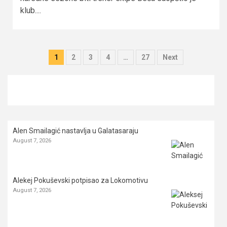
klub....
Posts
1
2
3
4
…
27
Next
pagination
Alen Smailagić nastavlja u Galatasaraju
August 7, 2026
Alekej Pokuševski potpisao za Lokomotivu
August 7, 2026