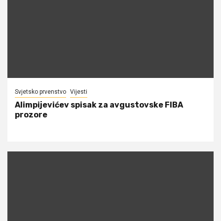
Svjetsko prvenstvo
Vijesti
Alimpijevićev spisak za avgustovske FIBA
prozore