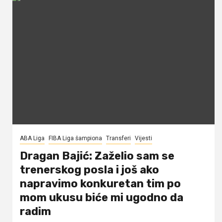
ABA Liga
FIBA Liga šampiona
Transferi
Vijesti
Dragan Bajić: Zaželio sam se
trenerskog posla i još ako
napravimo konkuretan tim po
mom ukusu biće mi ugodno da
radim