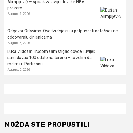
Alimpijevićev spisak za avgustovske FIBA
prozore
August 7, 2026
Odgovor Orlovima: ​Ove tvrdnje su u potpunosti netačne i ne
odgovaraju činjenicama
August 6, 2026
Luka Vildoza: Trudom sam stigao dovde i uvijek
sam davao 100 odsto na terenu – to želim da
radim i u Partizanu
August 6, 2026
MOŽDA STE PROPUSTILI