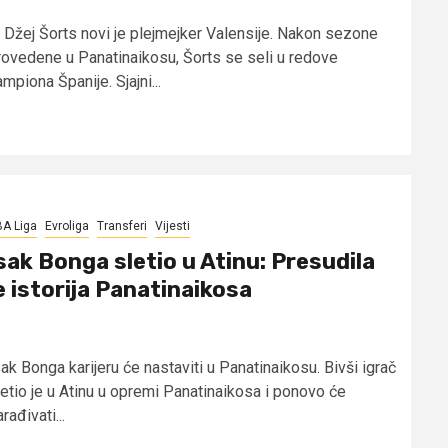
i Džej Šorts novi je plejmejker Valensije. Nakon sezone
rovedene u Panatinaikosu, Šorts se seli u redove
mpiona Španije. Sjajni...
A Liga
Evroliga
Transferi
Vijesti
sak Bonga sletio u Atinu: Presudila
e istorija Panatinaikosa
ak Bonga karijeru će nastaviti u Panatinaikosu. Bivši igrač
letio je u Atinu u opremi Panatinaikosa i ponovo će
rađivati...