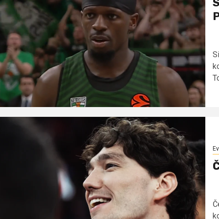
S
P
S
k
To
Ev
Č
Č
k