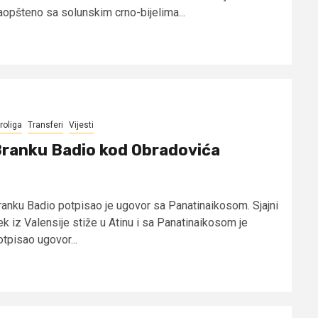
aopšteno sa solunskim crno-bijelima...
roliga
Transferi
Vijesti
ranku Badio kod Obradovića
ranku Badio potpisao je ugovor sa Panatinaikosom. Sjajni
ek iz Valensije stiže u Atinu i sa Panatinaikosom je
otpisao ugovor...