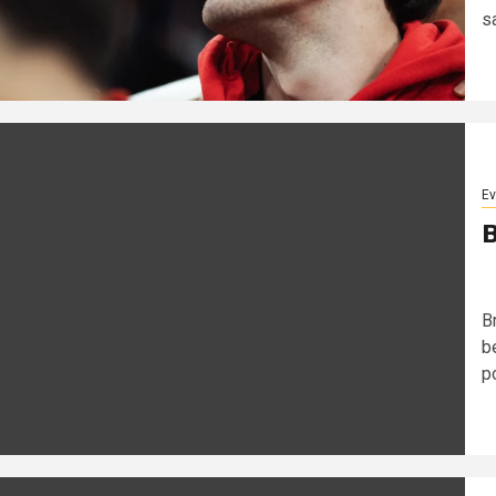
s
Ev
B
B
b
p