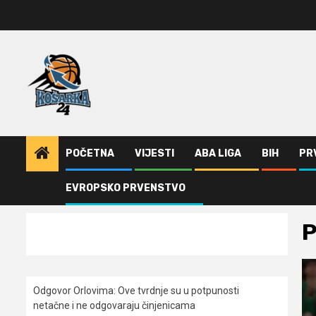
Skip
to
content
POČETNA
VIJESTI
ABA LIGA
BIH
PR
EVROPSKO PRVENSTVO
Home
Vijesti
Panatinaikos
P
Odgovor Orlovima: ​Ove tvrdnje su u potpunosti
netačne i ne odgovaraju činjenicama