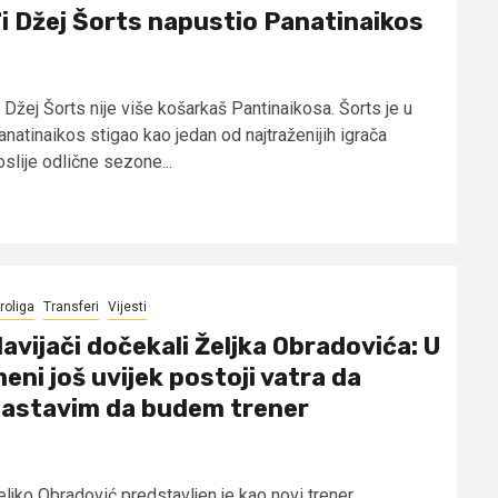
i Džej Šorts napustio Panatinaikos
 Džej Šorts nije više košarkaš Pantinaikosa. Šorts je u
anatinaikos stigao kao jedan od najtraženijih igrača
slije odlične sezone...
roliga
Transferi
Vijesti
avijači dočekali Željka Obradovića: U
eni još uvijek postoji vatra da
astavim da budem trener
eljko Obradović predstavljen je kao novi trener