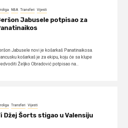
roliga
NBA
Transferi
Vijesti
eršon Jabusele potpisao za
anatinaikos
eršon Jabusele novi je košarkaš Panatinaikosa.
rancusku košarkaš je za ekipu, koju će sa klupe
redvoditi Željko Obradović potpisao na...
roliga
Transferi
Vijesti
i Džej Šorts stigao u Valensiju