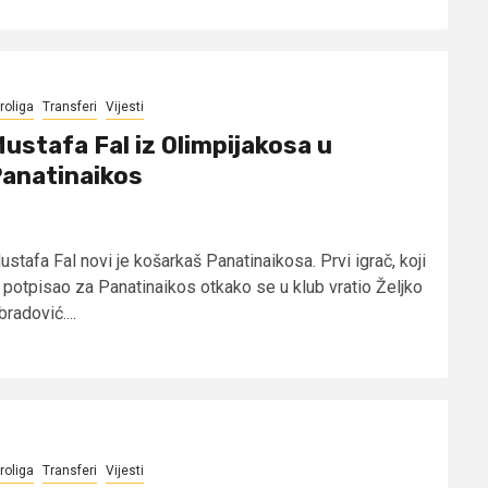
roliga
Transferi
Vijesti
ustafa Fal iz Olimpijakosa u
anatinaikos
stafa Fal novi je košarkaš Panatinaikosa. Prvi igrač, koji
e potpisao za Panatinaikos otkako se u klub vratio Željko
radović....
roliga
Transferi
Vijesti