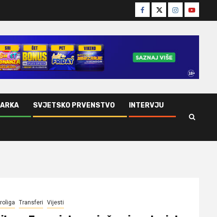
Facebook
Twitter
Instagram
Youtube
ŠARKA
SVJETSKO PRVENSTVO
INTERVJU
roliga
Transferi
Vijesti