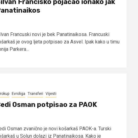
ilvan Francisko pojačao ionako jak
anatinaikos
ilvan Francuski novi je bek Panatinaikosa. Francuski
ošarkaš je ovog ljeta potpisao za Asvel. Ipak kako u timu
nija Parkera...
rokup
Evroliga
Transferi
Vijesti
edi Osman potpisao za PAOK
edi Osman zvanično je novi košarkaš PAOK-a. Turski
ošarkaš u Solun dolazi iz Panatinaikosa. Kako je