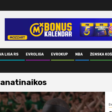
VA LIGA RS
EVROLIGA
EVROKUP
NBA
ŽENSKA KO
anatinaikos
Ev