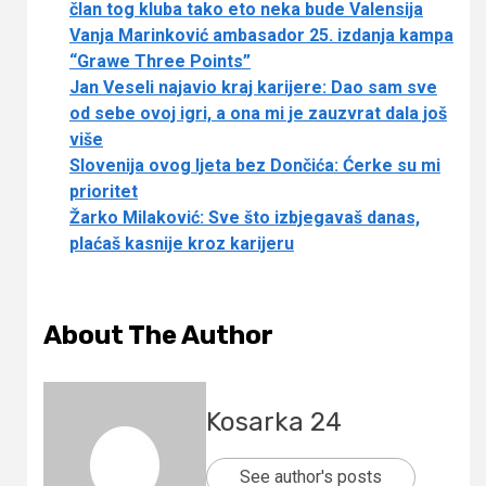
član tog kluba tako eto neka bude Valensija
Vanja Marinković ambasador 25. izdanja kampa
“Grawe Three Points”
Jan Veseli najavio kraj karijere: Dao sam sve
od sebe ovoj igri, a ona mi je zauzvrat dala još
više
Slovenija ovog ljeta bez Dončića: Ćerke su mi
prioritet
Žarko Milaković: Sve što izbjegavaš danas,
plaćaš kasnije kroz karijeru
About The Author
Kosarka 24
See author's posts