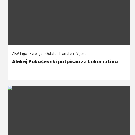
ABA Liga
Evroliga
Ostalo
Transferi
Vijesti
Alekej Pokuševski potpisao za Lokomotivu