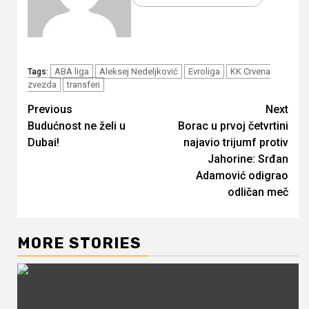
ABA liga
Aleksej Nedeljković
Evroliga
KK Crvena
Tags:
zvezda
transferi
Continue
Previous
Next
Budućnost ne želi u
Borac u prvoj četvrtini
Reading
Dubai!
najavio trijumf protiv
Jahorine: Srđan
Adamović odigrao
odličan meč
MORE STORIES