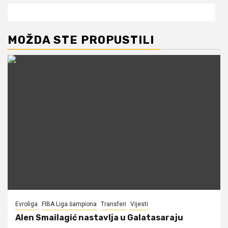
MOŽDA STE PROPUSTILI
Evroliga
FIBA Liga šampiona
Transferi
Vijesti
Alen Smailagić nastavlja u Galatasaraju