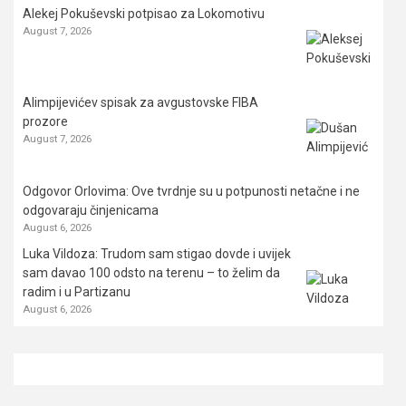
Alekej Pokuševski potpisao za Lokomotivu
August 7, 2026
Alimpijevićev spisak za avgustovske FIBA
prozore
August 7, 2026
Odgovor Orlovima: ​Ove tvrdnje su u potpunosti netačne i ne
odgovaraju činjenicama
August 6, 2026
Luka Vildoza: Trudom sam stigao dovde i uvijek
sam davao 100 odsto na terenu – to želim da
radim i u Partizanu
August 6, 2026