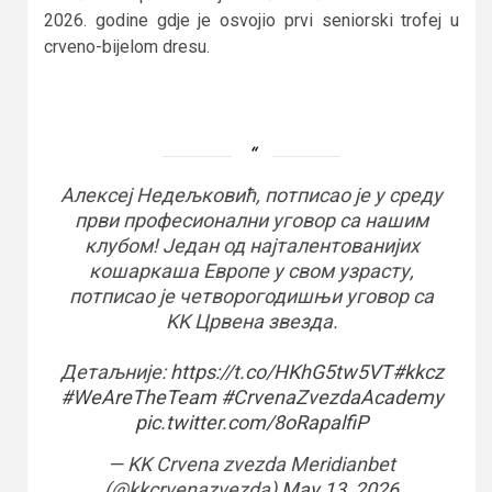
2026. godine gdje je osvojio prvi seniorski trofej u
crveno-bijelom dresu.
Алексеј Недељковић, потписао је у среду
први професионални уговор са нашим
клубом! Један од најталентованијих
кошаркаша Европе у свом узрасту,
потписао је четворогодишњи уговор са
KK Црвена звезда.
Детаљније:
https://t.co/HKhG5tw5VT
#kkcz
#WeAreTheTeam
#CrvenaZvezdaAcademy
pic.twitter.com/8oRapalfiP
— KK Crvena zvezda Meridianbet
(@kkcrvenazvezda)
May 13, 2026