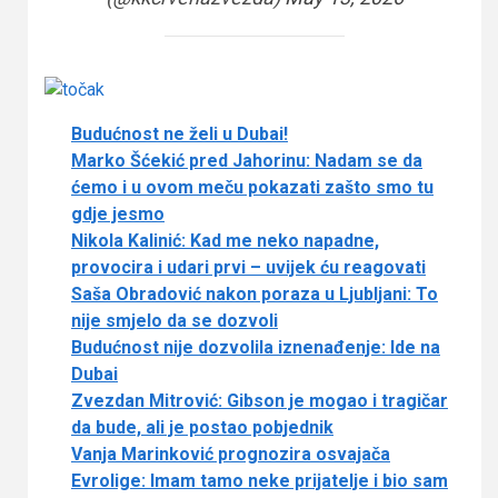
Budućnost ne želi u Dubai!
Marko Šćekić pred Jahorinu: Nadam se da
ćemo i u ovom meču pokazati zašto smo tu
gdje jesmo
Nikola Kalinić: Kad me neko napadne,
provocira i udari prvi – uvijek ću reagovati
Saša Obradović nakon poraza u Ljubljani: To
nije smjelo da se dozvoli
Budućnost nije dozvolila iznenađenje: Ide na
Dubai
Zvezdan Mitrović: Gibson je mogao i tragičar
da bude, ali je postao pobjednik
Vanja Marinković prognozira osvajača
Evrolige: Imam tamo neke prijatelje i bio sam