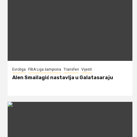
Evroliga
FIBA Liga šampiona
Transferi
Vijesti
Alen Smailagić nastavlja u Galatasaraju