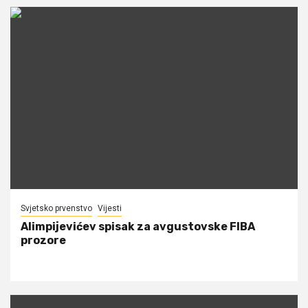
Svjetsko prvenstvo
Vijesti
Alimpijevićev spisak za avgustovske FIBA
prozore