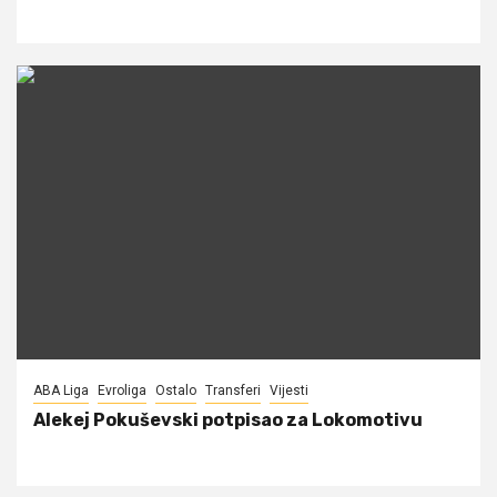
ABA Liga
Evroliga
Ostalo
Transferi
Vijesti
Alekej Pokuševski potpisao za Lokomotivu