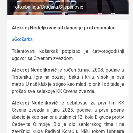
foto:aba liga/Dragana Stjepanović
Aleksej Nedeljković od danas je profesionalac.
Talentovani košarkaš potpisao je četvorogodišnji
ugovor sa Crvenom zvezdom.
Aleksej Nedeljković
je rođen 5.maja 2008. godine u
Trsteniku. Igra na poziciji beka i krila, visok je dva
metra. U naš klub je stigao kao mlađi pionir i od tada je
prošao sve selekcije KK Crvena zvezda.
Aleksej Nedeljković
je debitovao za prvi tim KK
Crvena zvezda u junu 2025. godine, a prve poene
ubacio je kao senior u utakmici 12. kola B grupe protiv
Cedevita Olimpije. Bio je dio seniorskog tima i na
završnici Kupa Radivoj Korać u Nišu tokom februara