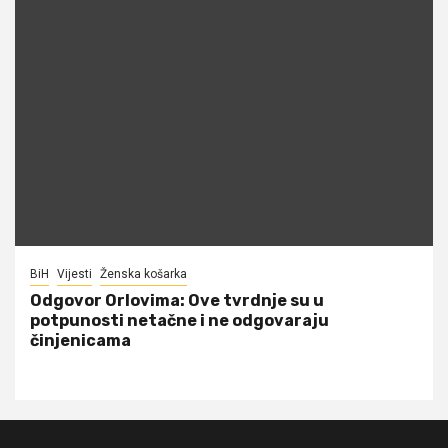
BiH
Vijesti
Ženska košarka
Odgovor Orlovima: ​Ove tvrdnje su u
potpunosti netačne i ne odgovaraju
činjenicama