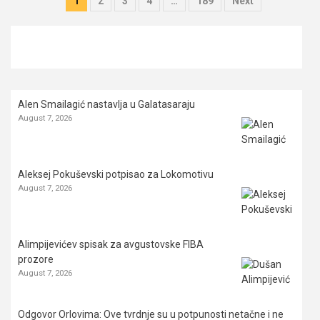
Posts
1
2
3
4
…
189
Next
pagination
Alen Smailagić nastavlja u Galatasaraju
August 7, 2026
Aleksej Pokuševski potpisao za Lokomotivu
August 7, 2026
Alimpijevićev spisak za avgustovske FIBA
prozore
August 7, 2026
Odgovor Orlovima: ​Ove tvrdnje su u potpunosti netačne i ne