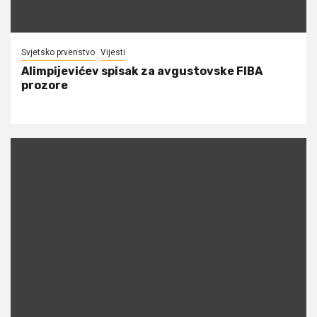
Svjetsko prvenstvo
Vijesti
Alimpijevićev spisak za avgustovske FIBA
prozore