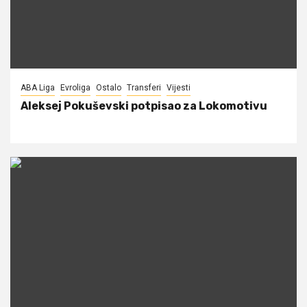
ABA Liga
Evroliga
Ostalo
Transferi
Vijesti
Aleksej Pokuševski potpisao za Lokomotivu