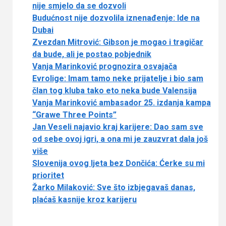
nije smjelo da se dozvoli
Budućnost nije dozvolila iznenađenje: Ide na
Dubai
Zvezdan Mitrović: Gibson je mogao i tragičar
da bude, ali je postao pobjednik
Vanja Marinković prognozira osvajača
Evrolige: Imam tamo neke prijatelje i bio sam
član tog kluba tako eto neka bude Valensija
Vanja Marinković ambasador 25. izdanja kampa
“Grawe Three Points”
Jan Veseli najavio kraj karijere: Dao sam sve
od sebe ovoj igri, a ona mi je zauzvrat dala još
više
Slovenija ovog ljeta bez Dončića: Ćerke su mi
prioritet
Žarko Milaković: Sve što izbjegavaš danas,
plaćaš kasnije kroz karijeru