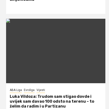
ABA Liga
Evroliga
Vijesti
Luka Vildoza: Trudom sam stigao dovde i
uvijek sam davao 100 odsto na terenu – to
želim da radim i u Partizanu