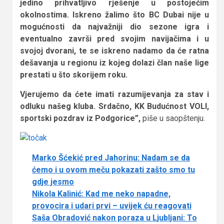
jedino prihvatljivo rješenje u postojećim
okolnostima. Iskreno žalimo što BC Dubai nije u
mogućnosti da najvažniji dio sezone igra i
eventualno završi pred svojim navijačima i u
svojoj dvorani, te se iskreno nadamo da će ratna
dešavanja u regionu iz kojeg dolazi član naše lige
prestati u što skorijem roku.
Vjerujemo da ćete imati razumijevanja za stav i
odluku našeg kluba. Srdačno, KK Budućnost VOLI,
sportski pozdrav iz Podgorice”,
piše u saopštenju.
Marko Šćekić pred Jahorinu: Nadam se da
ćemo i u ovom meču pokazati zašto smo tu
gdje jesmo
Nikola Kalinić: Kad me neko napadne,
provocira i udari prvi – uvijek ću reagovati
Saša Obradović nakon poraza u Ljubljani: To