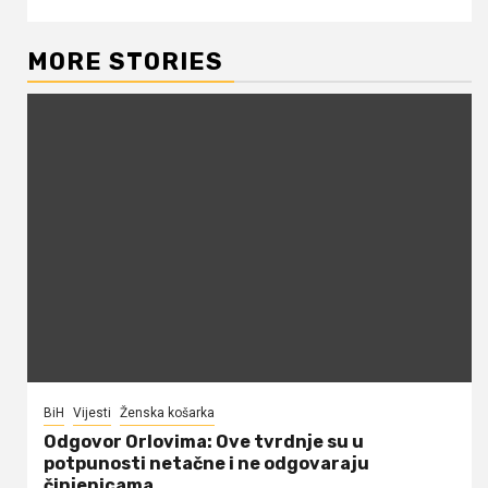
MORE STORIES
BiH
Vijesti
Ženska košarka
Odgovor Orlovima: ​Ove tvrdnje su u
potpunosti netačne i ne odgovaraju
činjenicama