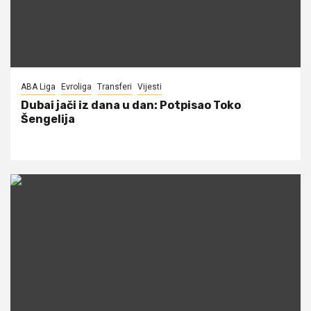
ABA Liga
Evroliga
Transferi
Vijesti
Dubai jači iz dana u dan: Potpisao Toko
Šengelija