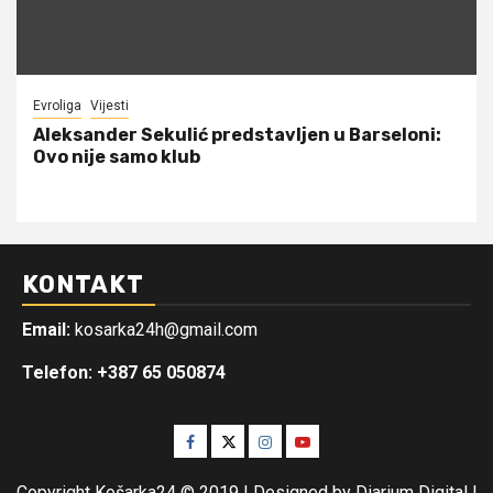
Evroliga
Vijesti
Aleksander Sekulić predstavljen u Barseloni:
Ovo nije samo klub
KONTAKT
Email:
kosarka24h@gmail.com
Telefon: +387 65 050874
Facebook
Twitter
Instagram
Youtube
Copyright Košarka24 © 2019 | Designed by Diarium Digital
|