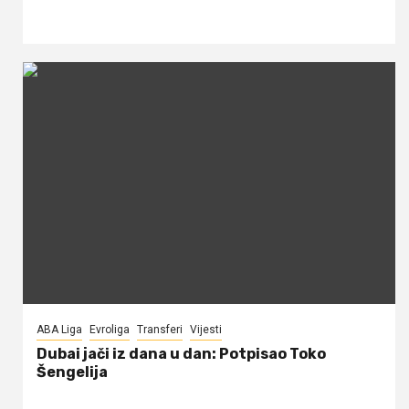
ABA Liga
Evroliga
Transferi
Vijesti
Dubai jači iz dana u dan: Potpisao Toko
Šengelija