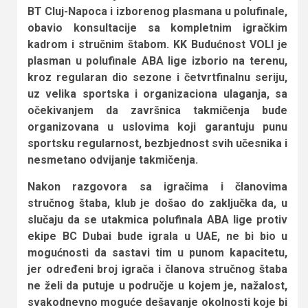
BT Cluj-Napoca i izborenog plasmana u polufinale,
obavio konsultacije sa kompletnim igračkim
kadrom i stručnim štabom. KK Budućnost VOLI je
plasman u polufinale ABA lige izborio na terenu,
kroz regularan dio sezone i četvrtfinalnu seriju,
uz velika sportska i organizaciona ulaganja, sa
očekivanjem da završnica takmičenja bude
organizovana u uslovima koji garantuju punu
sportsku regularnost, bezbjednost svih učesnika i
nesmetano odvijanje takmičenja.
Nakon razgovora sa igračima i članovima
stručnog štaba, klub je došao do zaključka da, u
slučaju da se utakmica polufinala ABA lige protiv
ekipe BC Dubai bude igrala u UAE, ne bi bio u
mogućnosti da sastavi tim u punom kapacitetu,
jer određeni broj igrača i članova stručnog štaba
ne želi da putuje u područje u kojem je, nažalost,
svakodnevno moguće dešavanje okolnosti koje bi