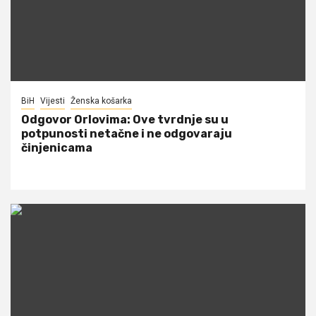
BiH
Vijesti
Ženska košarka
Odgovor Orlovima: ​Ove tvrdnje su u
potpunosti netačne i ne odgovaraju
činjenicama