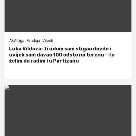
ABA Liga
Evroliga
Vijesti
Luka Vildoza: Trudom sam stigao dovde i
uvijek sam davao 100 odsto na terenu – to
želim da radim i u Partizanu