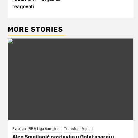
reagovati
MORE STORIES
Evroliga
FIBA Liga šampiona
Transferi
Vijesti
Alen Smailagić nastavlja u Galatasaraju