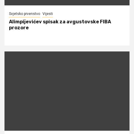
Svjetsko prvenstvo
Vijesti
Alimpijevićev spisak za avgustovske FIBA
prozore