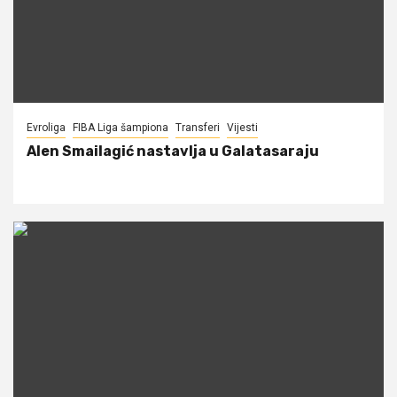
Evroliga
FIBA Liga šampiona
Transferi
Vijesti
Alen Smailagić nastavlja u Galatasaraju