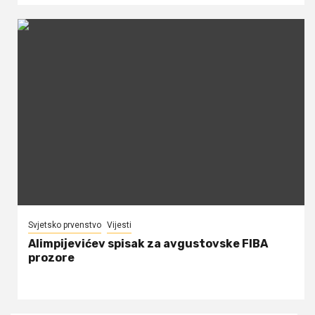
Svjetsko prvenstvo
Vijesti
Alimpijevićev spisak za avgustovske FIBA
prozore