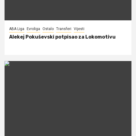
ABA Liga
Evroliga
Ostalo
Transferi
Vijesti
Alekej Pokuševski potpisao za Lokomotivu