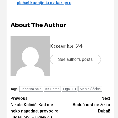
plaćaš kasnije kroz karijeru
About The Author
Kosarka 24
See author's posts
Jahorina pale
KK Borac
Liga BiH
Marko Šćekić
Tags:
Continue
Previous
Next
Nikola Kalinić: Kad me
Budućnost ne želi u
Reading
neko napadne, provocira
Dubai!
i udari prvi – uvijek ću