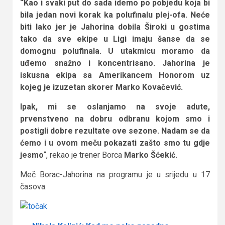
“Kao i svaki put do sada idemo po pobjedu koja bi
bila jedan novi korak ka polufinalu plej-ofa. Neće
biti lako jer je Jahorina dobila Široki u gostima
tako da sve ekipe u Ligi imaju šanse da se
domognu polufinala. U utakmicu moramo da
uđemo snažno i koncentrisano. Jahorina je
iskusna ekipa sa Amerikancem Honorom uz
kojeg je izuzetan skorer Marko Kovačević.
Ipak, mi se oslanjamo na svoje adute,
prvenstveno na dobru odbranu kojom smo i
postigli dobre rezultate ove sezone. Nadam se da
ćemo i u ovom meču pokazati zašto smo tu gdje
jesmo
“, rekao je trener Borca
Marko Šćekić.
Meč Borac-Jahorina na programu je u srijedu u 17
časova.