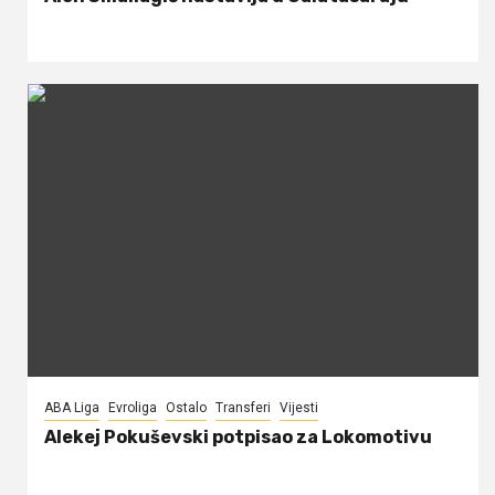
ABA Liga
Evroliga
Ostalo
Transferi
Vijesti
Alekej Pokuševski potpisao za Lokomotivu