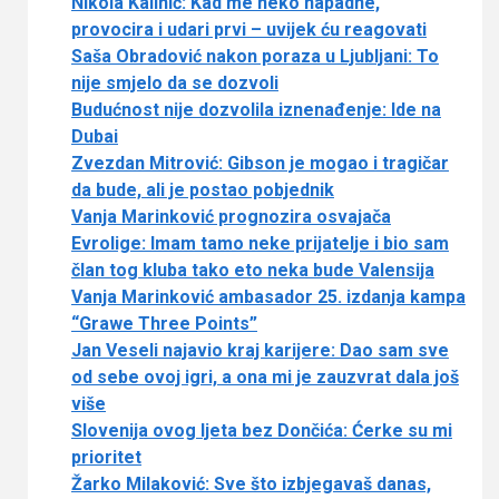
Nikola Kalinić: Kad me neko napadne,
provocira i udari prvi – uvijek ću reagovati
Saša Obradović nakon poraza u Ljubljani: To
nije smjelo da se dozvoli
Budućnost nije dozvolila iznenađenje: Ide na
Dubai
Zvezdan Mitrović: Gibson je mogao i tragičar
da bude, ali je postao pobjednik
Vanja Marinković prognozira osvajača
Evrolige: Imam tamo neke prijatelje i bio sam
član tog kluba tako eto neka bude Valensija
Vanja Marinković ambasador 25. izdanja kampa
“Grawe Three Points”
Jan Veseli najavio kraj karijere: Dao sam sve
od sebe ovoj igri, a ona mi je zauzvrat dala još
više
Slovenija ovog ljeta bez Dončića: Ćerke su mi
prioritet
Žarko Milaković: Sve što izbjegavaš danas,