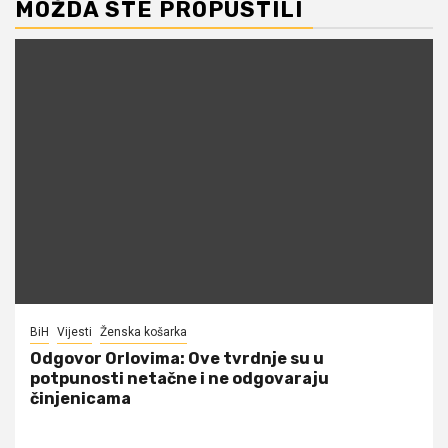
MOŽDA STE PROPUSTILI
BiH
Vijesti
Ženska košarka
Odgovor Orlovima: ​Ove tvrdnje su u
potpunosti netačne i ne odgovaraju
činjenicama