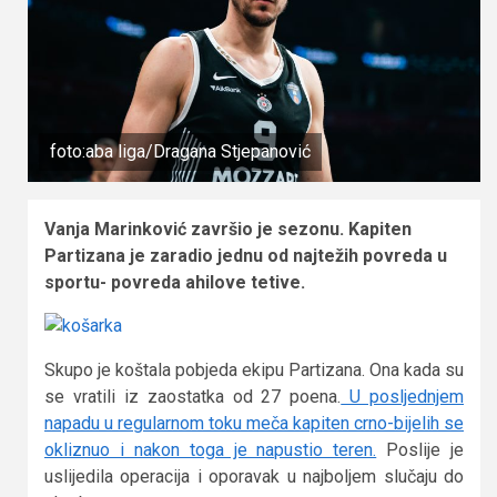
foto:aba liga/Dragana Stjepanović
Vanja Marinković završio je sezonu. Kapiten
Partizana je zaradio jednu od najtežih povreda u
sportu- povreda ahilove tetive.
Skupo je koštala pobjeda ekipu Partizana. Ona kada su
se vratili iz zaostatka od 27 poena.
U posljednjem
napadu u regularnom toku meča kapiten crno-bijelih se
okliznuo i nakon toga je napustio teren.
Poslije je
uslijedila operacija i oporavak u najboljem slučaju do