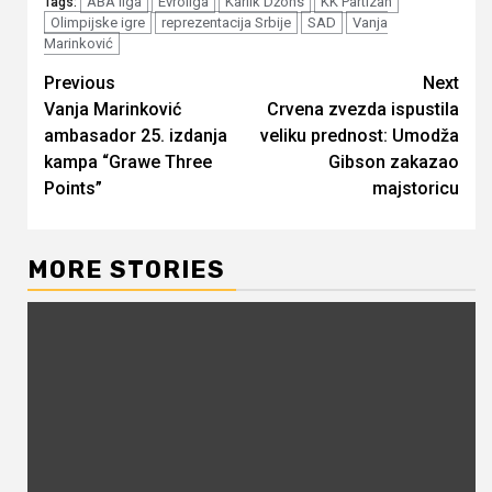
ABA liga
Evroliga
Karlik Džons
KK Partizan
Tags:
Olimpijske igre
reprezentacija Srbije
SAD
Vanja
Marinković
Continue
Previous
Next
Vanja Marinković
Crvena zvezda ispustila
Reading
ambasador 25. izdanja
veliku prednost: Umodža
kampa “Grawe Three
Gibson zakazao
Points”
majstoricu
MORE STORIES