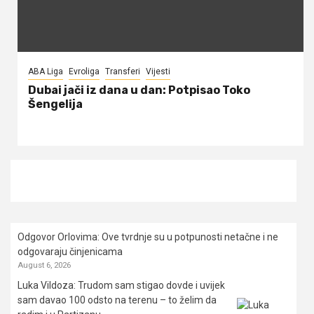
ABA Liga
Evroliga
Transferi
Vijesti
Dubai jači iz dana u dan: Potpisao Toko
Šengelija
Odgovor Orlovima: ​Ove tvrdnje su u potpunosti netačne i ne
odgovaraju činjenicama
August 6, 2026
Luka Vildoza: Trudom sam stigao dovde i uvijek
sam davao 100 odsto na terenu – to želim da