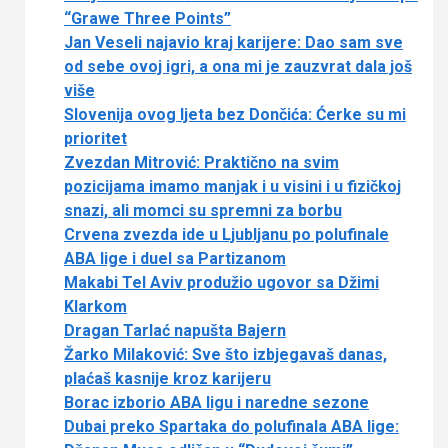
“Grawe Three Points”
Jan Veseli najavio kraj karijere: Dao sam sve
od sebe ovoj igri, a ona mi je zauzvrat dala još
više
Slovenija ovog ljeta bez Dončića: Ćerke su mi
prioritet
Zvezdan Mitrović: Praktično na svim
pozicijama imamo manjak i u visini i u fizičkoj
snazi, ali momci su spremni za borbu
Crvena zvezda ide u Ljubljanu po polufinale
ABA lige i duel sa Partizanom
Makabi Tel Aviv produžio ugovor sa Džimi
Klarkom
Dragan Tarlać napušta Bajern
Žarko Milaković: Sve što izbjegavaš danas,
plaćaš kasnije kroz karijeru
Borac izborio ABA ligu i naredne sezone
Dubai preko Spartaka do polufinala ABA lige: