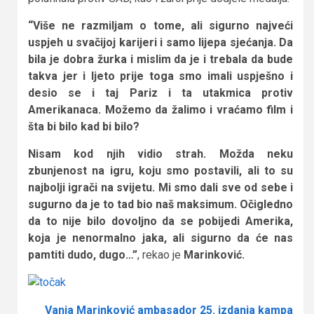
“Više ne razmiljam o tome, ali sigurno najveći
uspjeh u svačijoj karijeri i samo lijepa sjećanja. Da
bila je dobra žurka i mislim da je i trebala da bude
takva jer i ljeto prije toga smo imali uspješno i
desio se i taj Pariz i ta utakmica protiv
Amerikanaca. Možemo da žalimo i vraćamo film i
šta bi bilo kad bi bilo?
Nisam kod njih vidio strah. Možda neku
zbunjenost na igru, koju smo postavili, ali to su
najbolji igrači na svijetu. Mi smo dali sve od sebe i
sugurno da je to tad bio naš maksimum. Očigledno
da to nije bilo dovoljno da se pobijedi Amerika,
koja je nenormalno jaka, ali sigurno da će nas
pamtiti dudo, dugo…”
, rekao je
Marinković.
Vanja Marinković ambasador 25. izdanja kampa