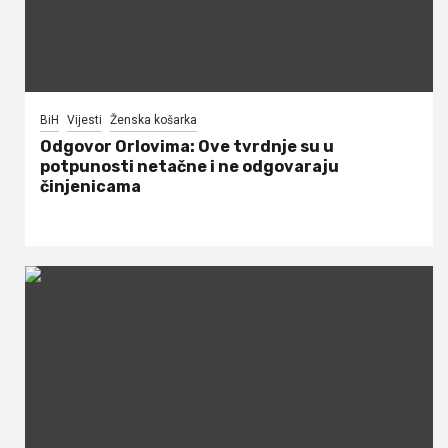
BiH
Vijesti
Ženska košarka
Odgovor Orlovima: ​Ove tvrdnje su u
potpunosti netačne i ne odgovaraju
činjenicama