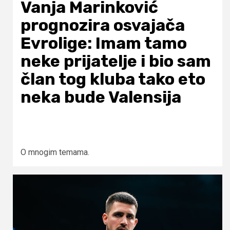
Vanja Marinković
prognozira osvajača
Evrolige: Imam tamo
neke prijatelje i bio sam
član tog kluba tako eto
neka bude Valensija
O mnogim temama.