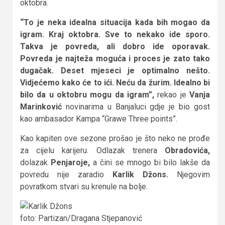
oktobra.
“To je neka idealna situacija kada bih mogao da
igram. Kraj oktobra. Sve to nekako ide sporo.
Takva je povreda, ali dobro ide oporavak.
Povreda je najteža moguća i proces je zato tako
dugačak. Deset mjeseci je optimalno nešto.
Vidjećemo kako će to ići. Neću da žurim. Idealno bi
bilo da u oktobru mogu da igram”,
rekao je
Vanja
Marinković
novinarima u Banjaluci gdje je bio gost
kao ambasador Kampa “Grawe Three points”.
Kao kapiten ove sezone prošao je što neko ne prođe
za cijelu karijeru. Odlazak trenera
Obradovića,
dolazak
Penjaroje,
a čini se mnogo bi bilo lakše da
povredu nije zaradio
Karlik Džons.
Njegovim
povratkom stvari su krenule na bolje.
foto: Partizan/Dragana Stjepanović