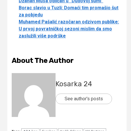
Džanan Musa odličan u “Dudovoj šumi”
Borac slavio u Tuzli: Domaći tim promašio šut
za pobjedu
Muhamed Pašalić razočaran odzivom publike:
U prvoj povratničkoj sezoni mislim da smo
zaslužili više podrške
About The Author
Kosarka 24
See author's posts