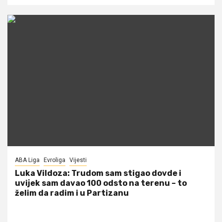
ABA Liga
Evroliga
Vijesti
Luka Vildoza: Trudom sam stigao dovde i
uvijek sam davao 100 odsto na terenu – to
želim da radim i u Partizanu