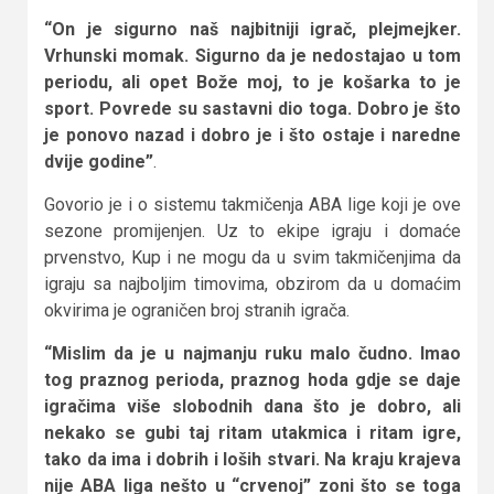
“On je sigurno naš najbitniji igrač, plejmejker.
Vrhunski momak. Sigurno da je nedostajao u tom
periodu, ali opet Bože moj, to je košarka to je
sport. Povrede su sastavni dio toga. Dobro je što
je ponovo nazad i dobro je i što ostaje i naredne
dvije godine”
.
Govorio je i o sistemu takmičenja ABA lige koji je ove
sezone promijenjen. Uz to ekipe igraju i domaće
prvenstvo, Kup i ne mogu da u svim takmičenjima da
igraju sa najboljim timovima, obzirom da u domaćim
okvirima je ograničen broj stranih igrača.
“Mislim da je u najmanju ruku malo čudno. Imao
tog praznog perioda, praznog hoda gdje se daje
igračima više slobodnih dana što je dobro, ali
nekako se gubi taj ritam utakmica i ritam igre,
tako da ima i dobrih i loših stvari. Na kraju krajeva
nije ABA liga nešto u “crvenoj” zoni što se toga