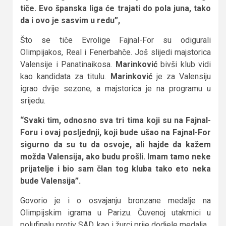
tiče. Evo španska liga će trajati do pola juna, tako
da i ovo je sasvim u redu”,
Što se tiče Evrolige Fajnal-For su odigurali
Olimpijakos, Real i Fenerbahče. Još slijedi majstorica
Valensije i Panatinaikosa.
Marinković
bivši klub vidi
kao kandidata za titulu.
Marinković
je za Valensiju
igrao dvije sezone, a majstorica je na programu u
srijedu.
“Svaki tim, odnosno sva tri tima koji su na Fajnal-
Foru i ovaj posljednji, koji bude ušao na Fajnal-For
sigurno da su tu da osvoje, ali hajde da kažem
možda Valensija, ako budu prošli. Imam tamo neke
prijatelje i bio sam član tog kluba tako eto neka
bude Valensija”.
Govorio je i o osvajanju bronzane medalje na
Olimpijskim igrama u Parizu. Čuvenoj utakmici u
polufinalu protiv SAD, kao i žurci prije dodjele medalja.