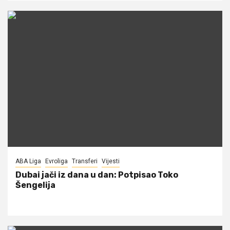
ABA Liga
Evroliga
Transferi
Vijesti
Dubai jači iz dana u dan: Potpisao Toko
Šengelija