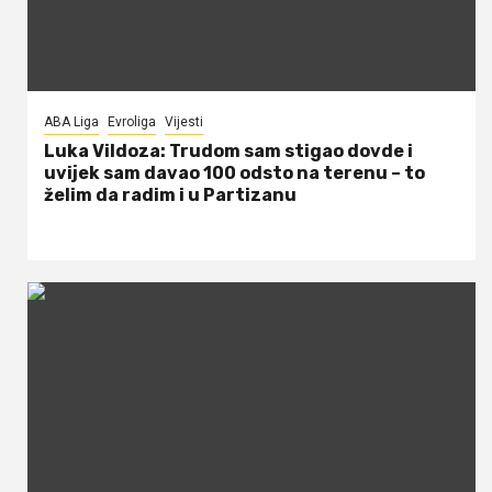
ABA Liga
Evroliga
Vijesti
Luka Vildoza: Trudom sam stigao dovde i
uvijek sam davao 100 odsto na terenu – to
želim da radim i u Partizanu