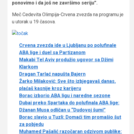
ponovimo i da još ne završimo seriju”.
Meč Cedevita Olimpija-Crvena zvezda na programu je
u utorak u 19 časova.
Crvena zvezda ide u Ljubljanu po polufinale
ABA lige i duel sa Partizanom
Makabi Tel Aviv produžio ugovor sa Džimi
Klarkom
Dragan Tarlać napušta Bajern
Žarko Milaković: Sve što izbjegavaš danas,
plaćaš kasnije kroz karijeru
Borac izborio ABA ligu i naredne sezone
Dubai preko Spartaka do polufinala ABA lige:
Džanan Musa odličan u “Dudovoj šumi”
Borac slavio u Tuzli: Domaći tim promašio šut
za pobjedu
Muhamed Pašalić razočaran odzivom publike: