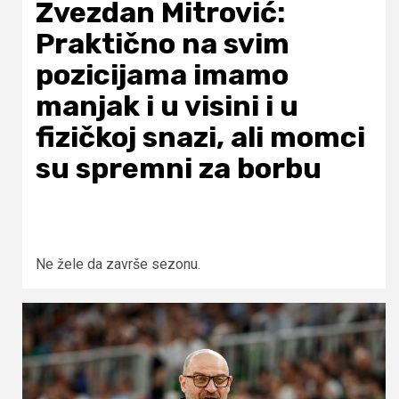
Zvezdan Mitrović:
Praktično na svim
pozicijama imamo
manjak i u visini i u
fizičkoj snazi, ali momci
su spremni za borbu
Ne žele da završe sezonu.