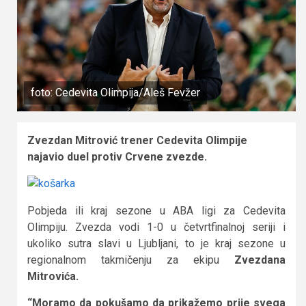
foto: Cedevita Olimpija/Aleš Fevžer
Zvezdan Mitrović trener Cedevita Olimpije
najavio duel protiv Crvene zvezde.
Pobjeda ili kraj sezone u ABA ligi za Cedevita
Olimpiju. Zvezda vodi 1-0 u četvrtfinalnoj seriji i
ukoliko sutra slavi u Ljubljani, to je kraj sezone u
regionalnom takmičenju za ekipu
Zvezdana
Mitrovića.
“Moramo da pokušamo da prikažemo prije svega