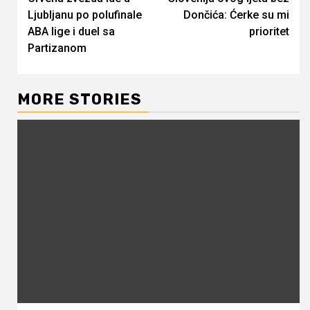
Reading
Ljubljanu po polufinale
Dončića: Ćerke su mi
ABA lige i duel sa
prioritet
Partizanom
MORE STORIES