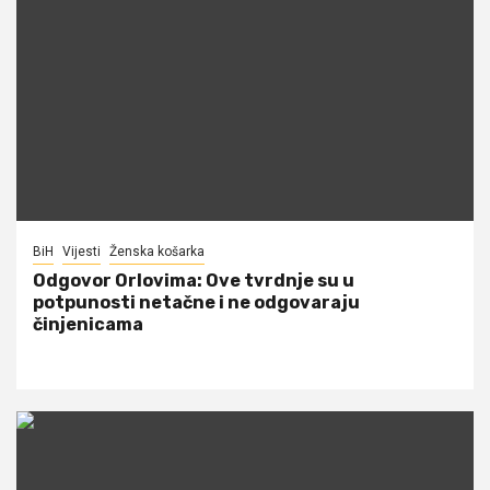
BiH
Vijesti
Ženska košarka
Odgovor Orlovima: ​Ove tvrdnje su u
potpunosti netačne i ne odgovaraju
činjenicama