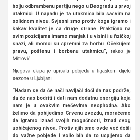
bolju odbrambenu partiju nego u Beogradu u prvoj
utakmici. U napadu je ta utakmica bila sasvim na
solidnom nivou. Svjesni smo protiv koga igramo i
kakav kvalitet je sa druge strane. Praktično na
svim pozicijama imamo manjak i u visini i u fizičkoj
snazi, ali momci su spremni za borbu. Očekujem
pravu, poštenu i borbenu utakmicu”,
rekao je
Mitrović.
Njegova ekipa je upisala pobjedu u ligaškom dijelu
sezone u Ljubljani.
“Nadam se da će naši navijači doći da nas podrže,
da će nas bodriti i dati nam dodatnu energiju koja
nam je u ovakvim mečevima neophodna. Ako
želimo da pobijedimo Crvenu zvezdu, moraćemo
da igramo iznad svojih mogućnosti, iznad svog
uobičajenog nivoa. Protiv njih smo ovde već došli
do važne pobjede i volio bih da to uspijemo da