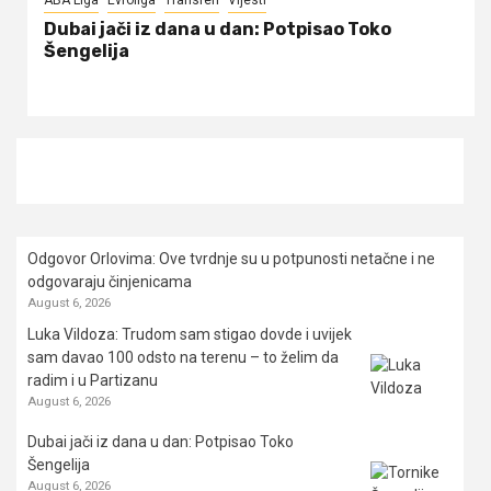
ABA Liga
Evroliga
Transferi
Vijesti
Dubai jači iz dana u dan: Potpisao Toko
Šengelija
Odgovor Orlovima: ​Ove tvrdnje su u potpunosti netačne i ne
odgovaraju činjenicama
August 6, 2026
Luka Vildoza: Trudom sam stigao dovde i uvijek
sam davao 100 odsto na terenu – to želim da
radim i u Partizanu
August 6, 2026
Dubai jači iz dana u dan: Potpisao Toko
Šengelija
August 6, 2026