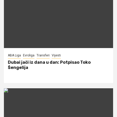
ABA Liga
Evroliga
Transferi
Vijesti
Dubai jači iz dana u dan: Potpisao Toko
Šengelija