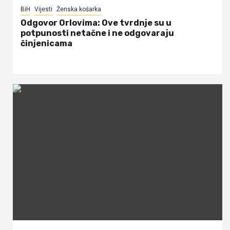
BiH
Vijesti
Ženska košarka
Odgovor Orlovima: ​Ove tvrdnje su u
potpunosti netačne i ne odgovaraju
činjenicama