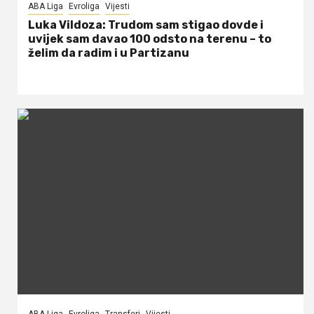
ABA Liga
Evroliga
Vijesti
Luka Vildoza: Trudom sam stigao dovde i
uvijek sam davao 100 odsto na terenu – to
želim da radim i u Partizanu