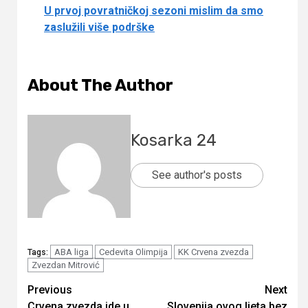
U prvoj povratničkoj sezoni mislim da smo
zaslužili više podrške
About The Author
Kosarka 24
See author's posts
ABA liga
Cedevita Olimpija
KK Crvena zvezda
Tags:
Zvezdan Mitrović
Continue
Previous
Next
Crvena zvezda ide u
Slovenija ovog ljeta bez