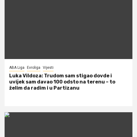
ABA Liga
Evroliga
Vijesti
Luka Vildoza: Trudom sam stigao dovde i
uvijek sam davao 100 odsto na terenu – to
želim da radim i u Partizanu