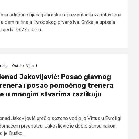
rbija odnosno njena juniorska reprezentacija zaustavljena
e u osmini finala Evropskog prvenstva. Grčka je upisala
bjedu 78:77 i ide u...
roliga
Ostalo
Vijesti
enad Jakovljević: Posao glavnog
renera i posao pomoćnog trenera
e u mnogim stvarima razlikuju
enad Jakovljević prošle sezone vodio je Virtus u Evroligi
 domaćem prvenstvu. Jakovljević je dobio šansu nakon
o je Duško...