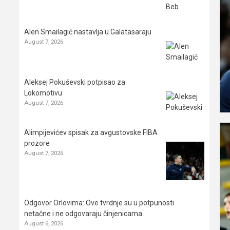
Alen Smailagić nastavlja u Galatasaraju
August 7, 2026
Aleksej Pokuševski potpisao za
Lokomotivu
August 7, 2026
Alimpijevićev spisak za avgustovske FIBA
prozore
August 7, 2026
Odgovor Orlovima: ​Ove tvrdnje su u potpunosti
netačne i ne odgovaraju činjenicama
August 6, 2026