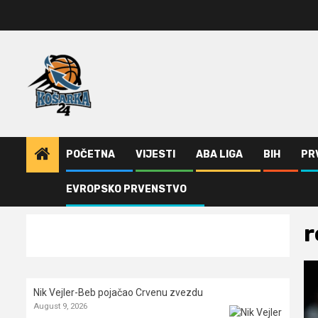
Skip
to
content
POČETNA
VIJESTI
ABA LIGA
BIH
PR
EVROPSKO PRVENSTVO
Home
Vijesti
reprezentacija Srbije
r
Nik Vejler-Beb pojačao Crvenu zvezdu
August 9, 2026