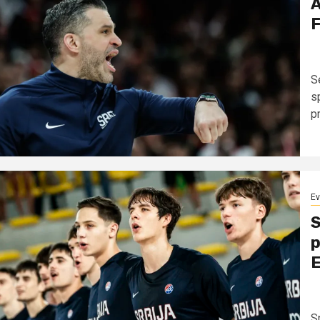
A
F
S
s
p
Ev
S
p
E
S