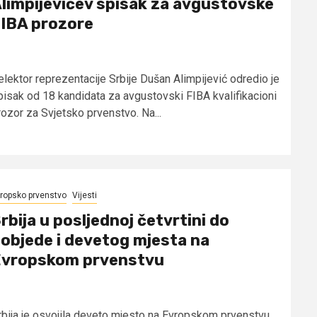
limpijevićev spisak za avgustovske
IBA prozore
elektor reprezentacije Srbije Dušan Alimpijević odredio je
pisak od 18 kandidata za avgustovski FIBA kvalifikacioni
rozor za Svjetsko prvenstvo. Na...
ropsko prvenstvo
Vijesti
rbija u posljednoj četvrtini do
objede i devetog mjesta na
vropskom prvenstvu
rbija je osvojila deveto mjesto na Evropskom prvenstvu