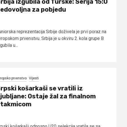
rbija izgubila od Turske: Serija 15:0
edovoljna za pobjedu
uniorska reprezentacija Srbije doživela je prvi poraz na
vropskom prvenstvu. Srbija je u okviru 2. kola grupe B
gubila u...
ropsko prvenstvo
Vijesti
rpski košarkaši se vratili iz
jubljane: Ostaje žal za finalnom
utakmicom
rpski košarkaši odnosno U20 selekcija vratila se sa