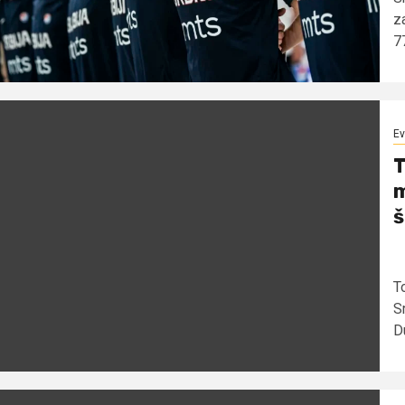
za
77
Ev
T
m
š
T
S
Du