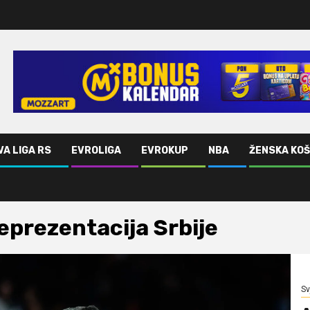
VA LIGA RS
EVROLIGA
EVROKUP
NBA
ŽENSKA KO
eprezentacija Srbije
Sv