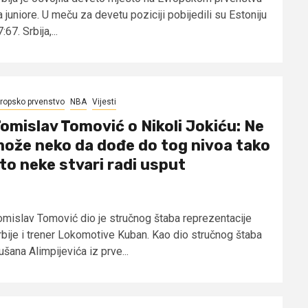
 juniore. U meču za devetu poziciji pobijedili su Estoniju
:67. Srbija,...
ropsko prvenstvo
NBA
Vijesti
omislav Tomović o Nikoli Jokiću: Ne
ože neko da dođe do tog nivoa tako
to neke stvari radi usput
omislav Tomović dio je stručnog štaba reprezentacije
rbije i trener Lokomotive Kuban. Kao dio stručnog štaba
šana Alimpijevića iz prve...