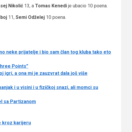
sej Nikolić
13, a
Tomas Kenedi
je ubacio 10 poena.
boj
11,
Semi Odželej
10 poena.
 neke prijatelje i bio sam član tog kluba tako eto
hree Points”
 igri, a ona mi je zauzvrat dala još više
ak i u visini i u fizičkoj snazi, ali momci su
uel sa Partizanom
 kroz karijeru