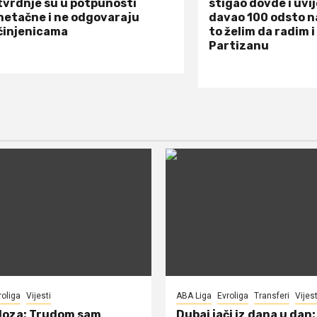
tvrdnje su u potpunosti
stigao dovde i uvi
netačne i ne odgovaraju
davao 100 odsto n
činjenicama
to želim da radim i
Partizanu
roliga
Vijesti
ABA Liga
Evroliga
Transferi
Vijest
doza: Trudom sam
Dubai jači iz dana u dan: