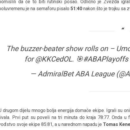
pomislili da će to biti rutinski posao. Odlično je Zvezda igr
poluvremenu je na semaforu pisalo
51:40
nakon što je trojku sa
The buzzer-beater show rolls on – Umo
for
@KKCedOL
. 🎯
#ABAPlayoffs
— AdmiralBet ABA League (@
U drugom dijelu mnogo bolja energija domaće ekipe. Igrali su on
rivala. Prvi put su poveli na tri minuta do kraja 78:77. Onda u f
vođstvo svoje ekipe 85:81, a u narednom napadu je
Tomas Kene