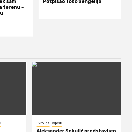
jek sam
Potpisao Toko Šengelija
a terenu –
 u
i
Evroliga
Vijesti
Aleksander Sekulić predstavljen