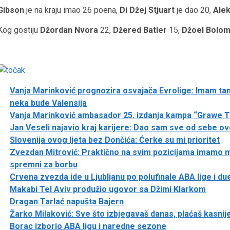
Gibson
je na kraju imao 26 poena,
Di Džej Stjuart
je dao 20,
Alek
Kog gostiju
Džordan Nvora
22,
Džered Batler
15,
Džoel Bolom
Vanja Marinković prognozira osvajača Evrolige: Imam tamo
neka bude Valensija
Vanja Marinković ambasador 25. izdanja kampa “Grawe T
Jan Veseli najavio kraj karijere: Dao sam sve od sebe ovoj
Slovenija ovog ljeta bez Dončića: Ćerke su mi prioritet
Zvezdan Mitrović: Praktično na svim pozicijama imamo manj
spremni za borbu
Crvena zvezda ide u Ljubljanu po polufinale ABA lige i d
Makabi Tel Aviv produžio ugovor sa Džimi Klarkom
Dragan Tarlać napušta Bajern
Žarko Milaković: Sve što izbjegavaš danas, plaćaš kasnije
Borac izborio ABA ligu i naredne sezone