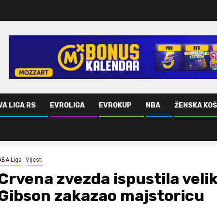
VA LIGA RS
EVROLIGA
EVROKUP
NBA
ŽENSKA KO
 Gibson zakazao majstoricu
ABA Liga
Vijesti
Crvena zvezda ispustila vel
Gibson zakazao majstoricu