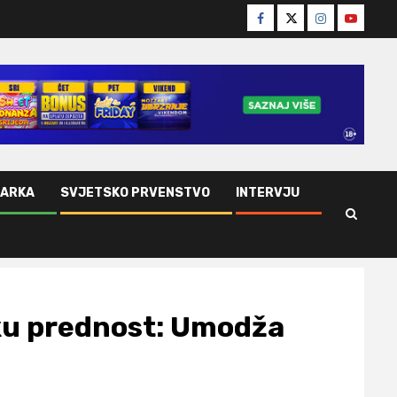
Facebook
Twitter
Instagram
Youtube
ŠARKA
SVJETSKO PRVENSTVO
INTERVJU
iku prednost: Umodža