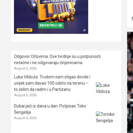
Odgovor Orlovima: ​Ove tvrdnje su u potpunosti
netačne i ne odgovaraju činjenicama
August 6, 2026
Luka Vildoza: Trudom sam stigao dovde i
uvijek sam davao 100 odsto na terenu –
to želim da radim i u Partizanu
August 6, 2026
Dubai jači iz dana u dan: Potpisao Toko
Šengelija
August 6, 2026