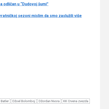
a odličan u “Dudovoj šumi”
atničkoj sezoni mislim da smo zaslužili više
 Batler
Džoel Bolomboj
Džordan Nvora
KK Crvena zvezda