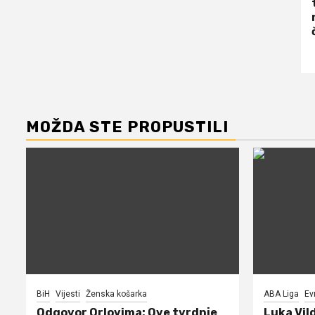
MOŽDA STE PROPUSTILI
BiH
Vijesti
Ženska košarka
ABA Liga
Ev
Odgovor Orlovima: ​Ove tvrdnje
Luka Vil