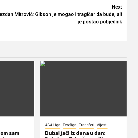
Next
ezdan Mitrović: Gibson je mogao i tragičar da bude, ali
je postao pobjednik
ABA Liga
Evroliga
Transferi
Vijesti
dom sam
Dubai jači iz dana u dan: