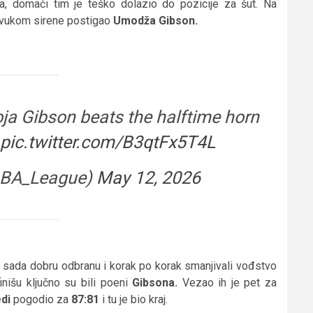
ala, domaći tim je teško dolazio do pozicije za šut. Na
 zvukom sirene postigao
Umodža Gibson.
ja Gibson beats the halftime horn
pic.twitter.com/B3qtFx5T4L
ABA_League)
May 12, 2026
i sada dobru odbranu i korak po korak smanjivali vođstvo
inišu ključno su bili poeni
Gibsona.
Vezao ih je pet za
di
pogodio za
87:81
i tu je bio kraj.