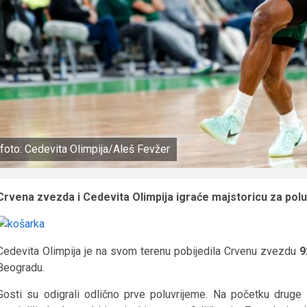
foto: Cedevita Olimpija/Aleš Fevžer
Crvena zvezda i Cedevita Olimpija igraće majstoricu za polu
Cedevita Olimpija je na svom terenu pobijedila Crvenu zvezdu
9
Beogradu.
Gosti su odigrali odlično prve poluvrijeme. Na početku druge