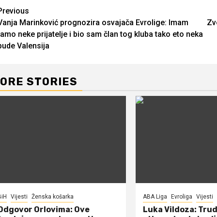
Continue
Previous
Vanja Marinković prognozira osvajača Evrolige: Imam
Zv
Reading
tamo neke prijatelje i bio sam član tog kluba tako eto neka
bude Valensija
ORE STORIES
BiH
Vijesti
Ženska košarka
ABA Liga
Evroliga
Vijesti
Odgovor Orlovima: ​Ove
Luka Vildoza: Tru