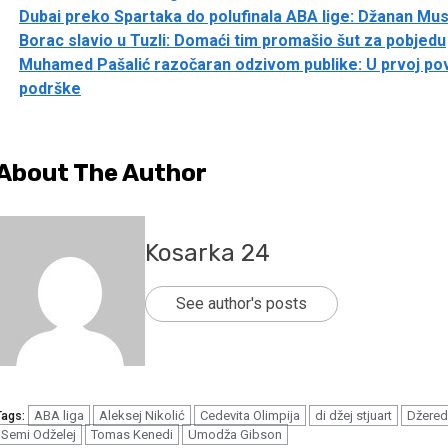
Dubai preko Spartaka do polufinala ABA lige: Džanan Mus
Borac slavio u Tuzli: Domaći tim promašio šut za pobjedu
Muhamed Pašalić razočaran odzivom publike: U prvoj povr
podrške
About The Author
Kosarka 24
See author's posts
ABA liga
Aleksej Nikolić
Cedevita Olimpija
di džej stjuart
Džered
Tags:
Semi Odželej
Tomas Kenedi
Umodža Gibson