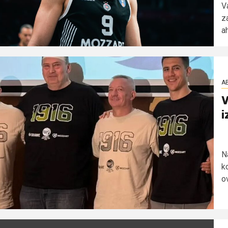
V
z
ah
AB
V
i
Na
k
ov