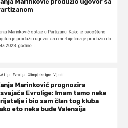
anja Marinković produžio ugovor sa
artizanom
anja Marinković ostaje u Partizanu. Kako je saopšteno
apiten je produžio ugovor sa crno-bijelima je produžio do
eta 2028. godine....
A Liga
Evroliga
Olimpijske igre
Vijesti
anja Marinković prognozira
svajača Evrolige: Imam tamo neke
rijatelje i bio sam član tog kluba
ako eto neka bude Valensija