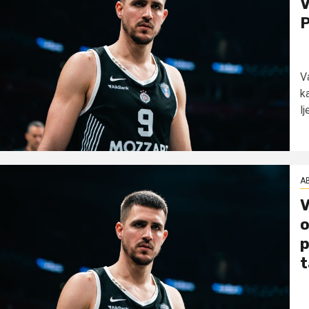
V
P
V
k
lj
AB
V
o
p
t