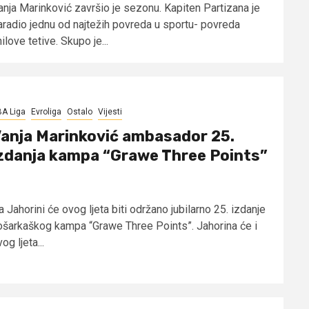
anja Marinković završio je sezonu. Kapiten Partizana je
aradio jednu od najtežih povreda u sportu- povreda
ilove tetive. Skupo je...
A Liga
Evroliga
Ostalo
Vijesti
anja Marinković ambasador 25.
zdanja kampa “Grawe Three Points”
 Jahorini će ovog ljeta biti održano jubilarno 25. izdanje
ošarkaškog kampa “Grawe Three Points”. Jahorina će i
og ljeta...