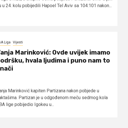
 u 24. kolu pobijedili Hapoel Tel Aviv sa 104:101 nakon...
A Liga
Vijesti
anja Marinković: Ovde uvijek imamo
odršku, hvala ljudima i puno nam to
nači
anja Marinković kapiten Partizana nakon pobjede u
aktašima. Partizan je u odgođenom meču sedmog kola
A lige pobijedio Igokeu u...