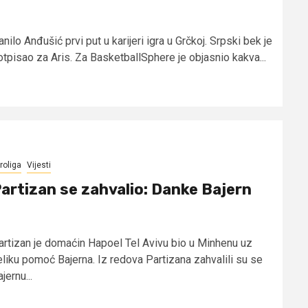
nilo Anđušić prvi put u karijeri igra u Grčkoj. Srpski bek je
otpisao za Aris. Za BasketballSphere je objasnio kakva...
roliga
Vijesti
artizan se zahvalio: Danke Bajern
artizan je domaćin Hapoel Tel Avivu bio u Minhenu uz
eliku pomoć Bajerna. Iz redova Partizana zahvalili su se
jernu...