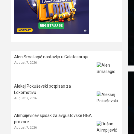
Alen Smailagić nastavlja u Galatasaraju
August 7, 2026
Alekej Pokuševski potpisao za
Lokomotivu
August 7, 2026
Alimpijevićev spisak za avgustovske FIBA
prozore
August 7, 2026