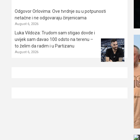
Odgovor Orlovima: ​Ove tvrdnje su u potpunosti
netačne i ne odgovaraju činjenicama
August 6, 2026
Luka Vildoza: Trudom sam stigao dovde i
uvijek sam davao 100 odsto na terenu –
to želim da radim i u Partizanu
August 6, 2026