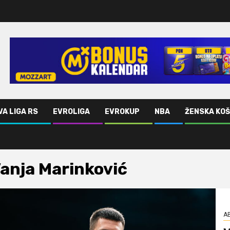
VA LIGA RS
EVROLIGA
EVROKUP
NBA
ŽENSKA KO
anja Marinković
AB