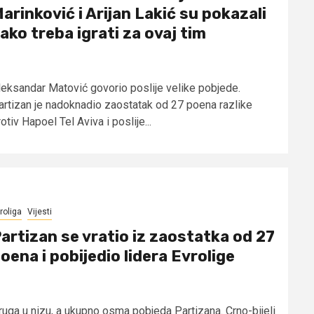
arinković i Arijan Lakić su pokazali
ako treba igrati za ovaj tim
leksandar Matović govorio poslije velike pobjede.
artizan je nadoknadio zaostatak od 27 poena razlike
otiv Hapoel Tel Aviva i poslije...
roliga
Vijesti
artizan se vratio iz zaostatka od 27
oena i pobijedio lidera Evrolige
ruga u nizu, a ukupno osma pobjeda Partizana. Crno-bijeli