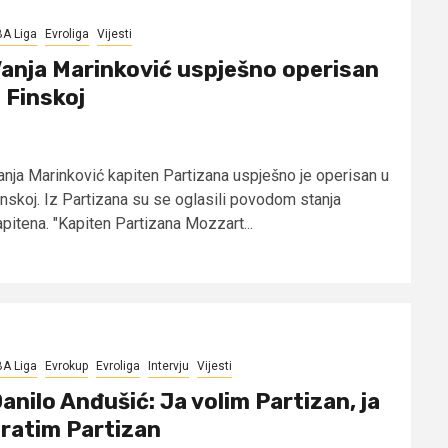
A Liga
Evroliga
Vijesti
anja Marinković uspješno operisan
 Finskoj
anja Marinković kapiten Partizana uspješno je operisan u
inskoj. Iz Partizana su se oglasili povodom stanja
apitena. "Kapiten Partizana Mozzart...
A Liga
Evrokup
Evroliga
Intervju
Vijesti
anilo Anđušić: Ja volim Partizan, ja
ratim Partizan