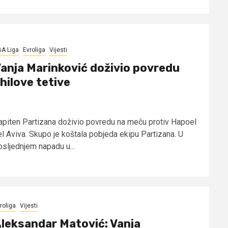
A Liga
Evroliga
Vijesti
anja Marinković doživio povredu
hilove tetive
apiten Partizana doživio povredu na meču protiv Hapoel
el Aviva. Skupo je koštala pobjeda ekipu Partizana. U
osljednjem napadu u...
roliga
Vijesti
leksandar Matović: Vanja