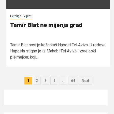
Evroliga
Vijesti
Tamir Blat ne mijenja grad
Tamir Blat novi je košarkaš Hapoel Tel Aviva. U redove
Hapoela stigao je iz Makabi Tel Aviva. Izraelaski
plejmejker, koji...
Posts
1
2
3
4
…
64
Next
pagination