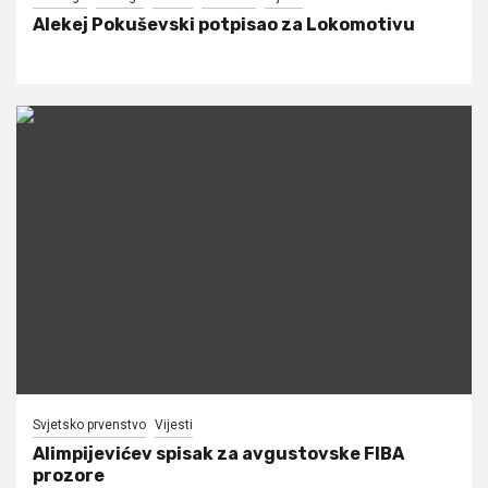
Alekej Pokuševski potpisao za Lokomotivu
Svjetsko prvenstvo
Vijesti
Alimpijevićev spisak za avgustovske FIBA
prozore