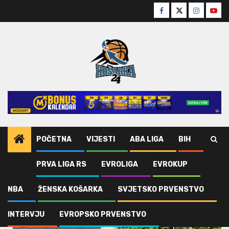
Skip
Facebook
Twitter
Instagra
Yout
to
content
POČETNA
VIJESTI
ABA LIGA
BIH
PRVA LIGA RS
EVROLIGA
EVROKUP
Home
Vijesti
transferi
NBA
ŽENSKA KOŠARKA
SVJETSKO PRVENSTVO
transferi
INTERVJU
EVROPSKO PRVENSTVO