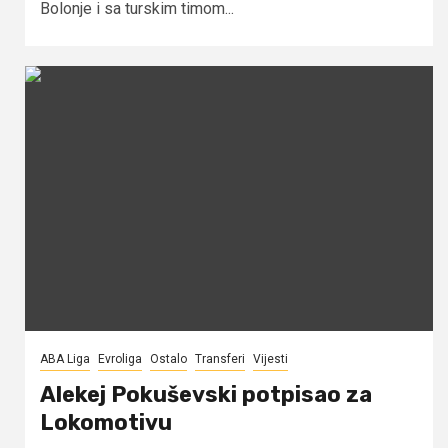
Bolonje i sa turskim timom...
ABA Liga
Evroliga
Ostalo
Transferi
Vijesti
Alekej Pokuševski potpisao za
Lokomotivu