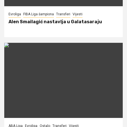
Evroliga
FIBA Liga šampiona
Transferi
Vijesti
Alen Smailagić nastavlja u Galatasaraju
ABA Liga
Evroliga
Ostalo
Transferi
Vijesti