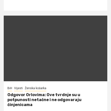
BiH
Vijesti
Ženska košarka
Odgovor Orlovima: ​Ove tvrdnje su u
potpunosti netačne i ne odgovaraju
činjenicama