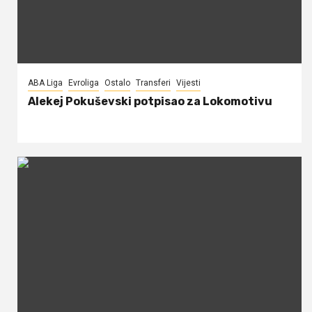
ABA Liga
Evroliga
Ostalo
Transferi
Vijesti
Alekej Pokuševski potpisao za Lokomotivu