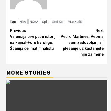
NBA
NCAA
Split
Stef Kari
Vito Kučić
Tags:
Continue
Previous
Next
Valensija prvi put u istoriji
Pedro Martinez: Veoma
Reading
na Fajnal-Foru Evrolige:
sam zadovoljan, ali
Španija će imati finalistu
plesanje uz kastanjete
nije za mene
MORE STORIES