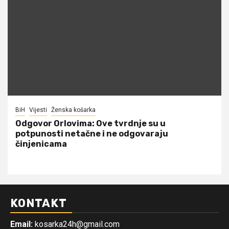
BiH
Vijesti
Ženska košarka
Odgovor Orlovima: ​Ove tvrdnje su u
potpunosti netačne i ne odgovaraju
činjenicama
KONTAKT
Email:
kosarka24h@gmail.com