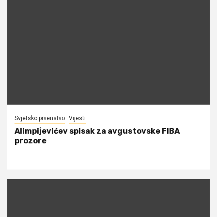
Svjetsko prvenstvo
Vijesti
Alimpijevićev spisak za avgustovske FIBA
prozore