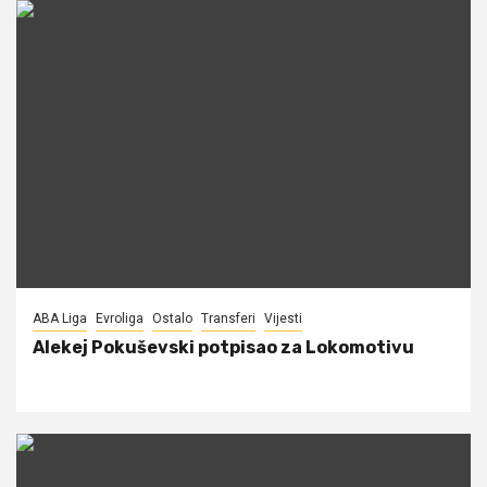
ABA Liga
Evroliga
Ostalo
Transferi
Vijesti
Alekej Pokuševski potpisao za Lokomotivu