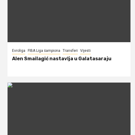
Evroliga
FIBA Liga šampiona
Transferi
Vijesti
Alen Smailagić nastavlja u Galatasaraju