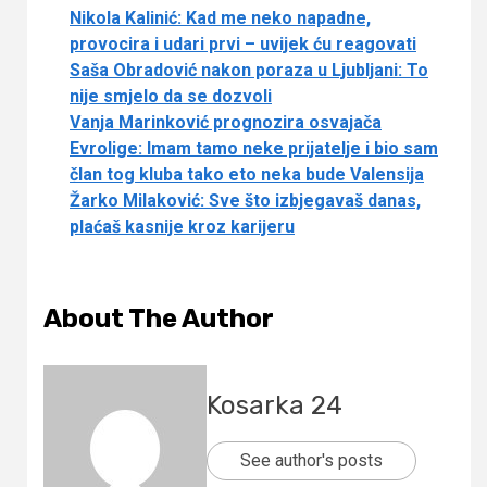
Nikola Kalinić: Kad me neko napadne,
provocira i udari prvi – uvijek ću reagovati
Saša Obradović nakon poraza u Ljubljani: To
nije smjelo da se dozvoli
Vanja Marinković prognozira osvajača
Evrolige: Imam tamo neke prijatelje i bio sam
član tog kluba tako eto neka bude Valensija
Žarko Milaković: Sve što izbjegavaš danas,
plaćaš kasnije kroz karijeru
About The Author
Kosarka 24
See author's posts