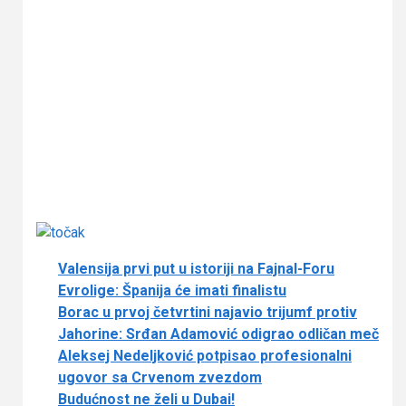
Valensija prvi put u istoriji na Fajnal-Foru
Evrolige: Španija će imati finalistu
Borac u prvoj četvrtini najavio trijumf protiv
Jahorine: Srđan Adamović odigrao odličan meč
Aleksej Nedeljković potpisao profesionalni
ugovor sa Crvenom zvezdom
Budućnost ne želi u Dubai!