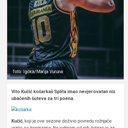
foto: Igoka/Marija Vuruna
Vito Kučić košarkaš Splita imao nevjerovatan niz
ubačenih šuteva za tri poena.
Kučić
,
koji je ove sezone doživio povredu rožnjače
vratio se treninzima. Na jedmom od njih šutirao je za