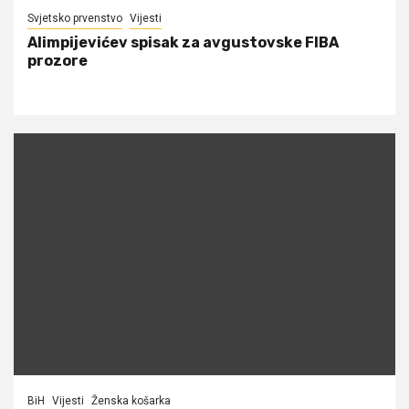
Svjetsko prvenstvo
Vijesti
Alimpijevićev spisak za avgustovske FIBA
prozore
BiH
Vijesti
Ženska košarka