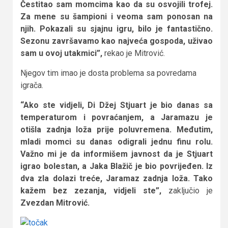
Čestitao sam momcima kao da su osvojili trofej.
Za mene su šampioni i veoma sam ponosan na
njih. Pokazali su sjajnu igru, bilo je fantastično.
Sezonu završavamo kao najveća gospoda, uživao
sam u ovoj utakmici”,
rekao je Mitrović.
Njegov tim imao je dosta problema sa povredama
igrača.
“Ako ste vidjeli, Di Džej Stjuart je bio danas sa
temperaturom i povraćanjem, a Jaramazu je
otišla zadnja loža prije poluvremena. Međutim,
mladi momci su danas odigrali jednu finu rolu.
Važno mi je da informišem javnost da je Stjuart
igrao bolestan, a Jaka Blažič je bio povrijeđen. Iz
dva zla dolazi treće, Jaramaz zadnja loža. Tako
kažem bez zezanja, vidjeli ste”,
zaključio je
Zvezdan Mitrović.