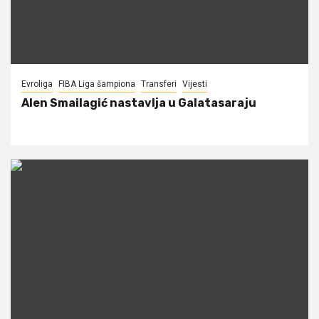
Evroliga
FIBA Liga šampiona
Transferi
Vijesti
Alen Smailagić nastavlja u Galatasaraju