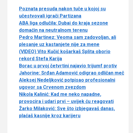
Poznata presuda nakon tuče u kojoj su
učestvovali igrači Partizana
ABA liga odlučila: Dubai do kraja sezone
domaćin na neutralnom terenu
Pedro Martinez: Veoma sam zadovoljan, ali
plesanje uz kastanjete nije za mene
(VIDEO) Vito Kučić košarkaš Splita oborio
rekord Stefa Karija
Borac u prvoj četvrtini najavio trijumf protiv
Jahorine: Srđan Adamović odigrao odličan meč
Aleksej Nedeljković potpisao profesionalni
ugovor sa Crvenom zvezdom
Nikola Kalinić: Kad me neko napadne,
provocira i udari prvi – uvijek ću reagovati
Žarko Milaković: Sve što izbjegavaš danas,
plaćaš kasnije kroz karijeru