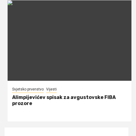
Svjetsko prvenstvo
Vijesti
Alimpijevićev spisak za avgustovske FIBA
prozore