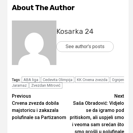
About The Author
Kosarka 24
See author's posts
ABA liga
Cedevita Olimpija
KK Crvena zvezda
Ognjen
Tags:
Jaramaz
Zvezdan Mitrović
Continue
Previous
Next
Crvena zvezda dobila
Saša Obradović: Vidjelo
Reading
majstoricu i zakazala
se da igramo pod
polufinale sa Partizanom
pritiskom, ali uspjeli smo
i veoma sam srećan što
smo prošli u polufinale