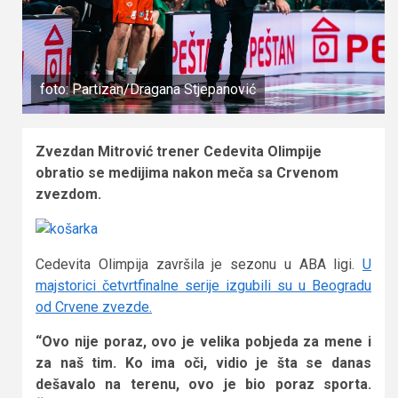
foto: Partizan/Dragana Stjepanović
Zvezdan Mitrović trener Cedevita Olimpije
obratio se medijima nakon meča sa Crvenom
zvezdom.
Cedevita Olimpija završila je sezonu u ABA ligi.
U
majstorici četvrtfinalne serije izgubili su u Beogradu
od Crvene zvezde.
“Ovo nije poraz, ovo je velika pobjeda za mene i
za naš tim. Ko ima oči, vidio je šta se danas
dešavalo na terenu, ovo je bio poraz sporta.