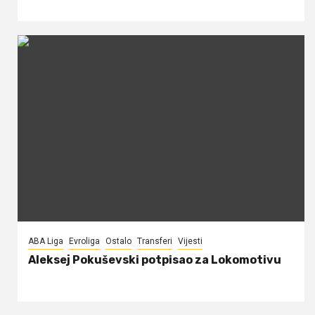
ABA Liga
Evroliga
Ostalo
Transferi
Vijesti
Aleksej Pokuševski potpisao za Lokomotivu