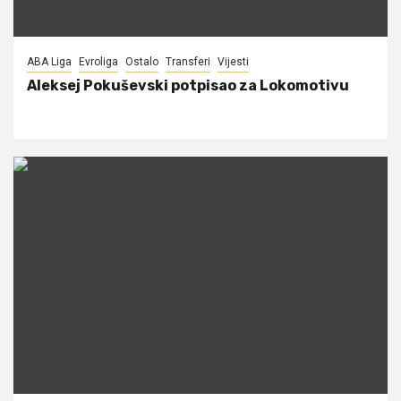
ABA Liga
Evroliga
Ostalo
Transferi
Vijesti
Aleksej Pokuševski potpisao za Lokomotivu