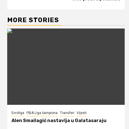
MORE STORIES
Evroliga
FIBA Liga šampiona
Transferi
Vijesti
Alen Smailagić nastavlja u Galatasaraju