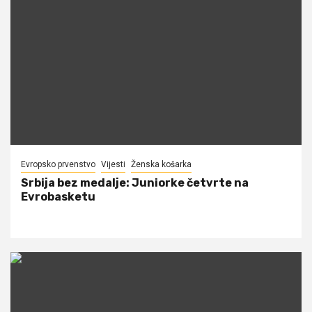
Evropsko prvenstvo
Vijesti
Ženska košarka
Srbija bez medalje: Juniorke četvrte na
Evrobasketu