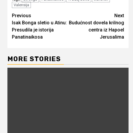
Valensija
Continue
Previous
Next
Isak Bonga sletio u Atinu:
Budućnost dovela krilnog
Reading
Presudila je istorija
centra iz Hapoel
Panatinaikosa
Jerusalima
MORE STORIES