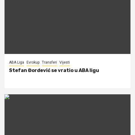
ABA Liga
Evrokup
Transferi
Vijesti
Stefan Đorđević se vratio u ABA ligu