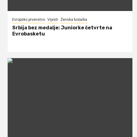
Evropsko prvenstvo
Vijesti
Ženska košarka
Srbija bez medalje: Juniorke četvrte na
Evrobasketu