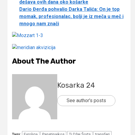
dešava ovih dana oko košarke
Dario Đerđa pohvalio Darka Talića: On je top
momak, profesionalac, bolji je iz meča u meč i
mnogo nam znači
About The Author
Kosarka 24
See author's posts
Evroliga
Panatinaikos
Ti Džej Šorts
transferi
Tags: