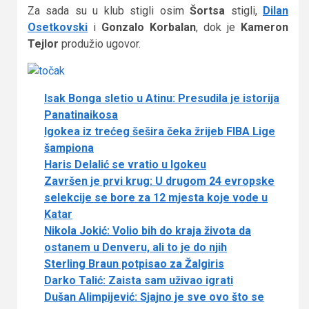
Za sada su u klub stigli osim
Šortsa
stigli,
Dilan
Osetkovski
i
Gonzalo Korbalan
, dok je
Kameron
Tejlor
produžio ugovor.
Isak Bonga sletio u Atinu: Presudila je istorija
Panatinaikosa
Igokea iz trećeg šešira čeka žrijeb FIBA Lige
šampiona
Haris Delalić se vratio u Igokeu
Završen je prvi krug: U drugom 24 evropske
selekcije se bore za 12 mjesta koje vode u
Katar
Nikola Jokić: Volio bih do kraja života da
ostanem u Denveru, ali to je do njih
Sterling Braun potpisao za Žalgiris
Darko Talić: Zaista sam uživao igrati
Dušan Alimpijević: Sjajno je sve ovo što se