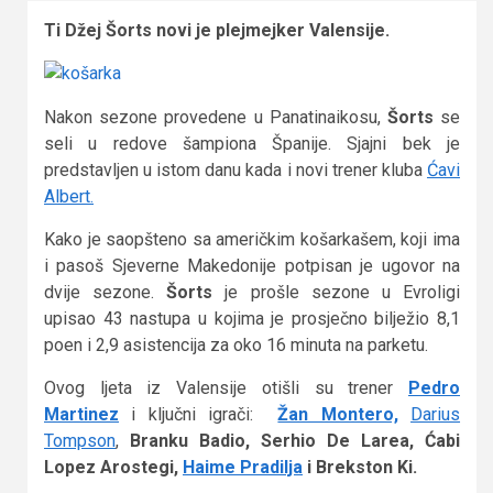
Ti Džej Šorts novi je plejmejker Valensije.
Nakon sezone provedene u Panatinaikosu,
Šorts
se
seli u redove šampiona Španije. Sjajni bek je
predstavljen u istom danu kada i novi trener kluba
Ćavi
Albert.
Kako je saopšteno sa američkim košarkašem, koji ima
i pasoš Sjeverne Makedonije potpisan je ugovor na
dvije sezone.
Šorts
je prošle sezone u Evroligi
upisao 43 nastupa u kojima je prosječno bilježio 8,1
poen i 2,9 asistencija za oko 16 minuta na parketu.
Ovog ljeta iz Valensije otišli su trener
Pedro
Martinez
i ključni igrači:
Žan Montero,
Darius
Tompson
,
Branku Badio, Serhio De Larea, Ćabi
Lopez Arostegi,
Haime Pradilja
i Brekston Ki.