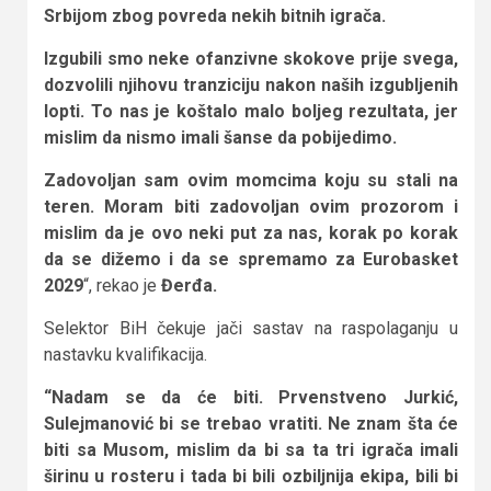
Srbijom zbog povreda nekih bitnih igrača.
Izgubili smo neke ofanzivne skokove prije svega,
dozvolili njihovu tranziciju nakon naših izgubljenih
lopti. To nas je koštalo malo boljeg rezultata, jer
mislim da nismo imali šanse da pobijedimo.
Zadovoljan sam ovim momcima koju su stali na
teren. Moram biti zadovoljan ovim prozorom i
mislim da je ovo neki put za nas, korak po korak
da se dižemo i da se spremamo za Eurobasket
2029
“, rekao je
Đerđa.
Selektor BiH čekuje jači sastav na raspolaganju u
nastavku kvalifikacija.
“Nadam se da će biti. Prvenstveno Jurkić,
Sulejmanović bi se trebao vratiti. Ne znam šta će
biti sa Musom, mislim da bi sa ta tri igrača imali
širinu u rosteru i tada bi bili ozbiljnija ekipa, bili bi