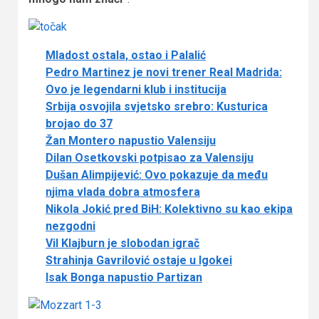
Mladost ostala, ostao i Palalić
Pedro Martinez je novi trener Real Madrida:
Ovo je legendarni klub i institucija
Srbija osvojila svjetsko srebro: Kusturica
brojao do 37
Žan Montero napustio Valensiju
Dilan Osetkovski potpisao za Valensiju
Dušan Alimpijević: Ovo pokazuje da među
njima vlada dobra atmosfera
Nikola Jokić pred BiH: Kolektivno su kao ekipa
nezgodni
Vil Klajburn je slobodan igrač
Strahinja Gavrilović ostaje u Igokei
Isak Bonga napustio Partizan