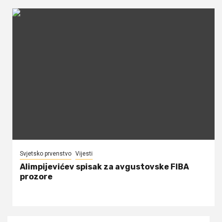
Svjetsko prvenstvo
Vijesti
Alimpijevićev spisak za avgustovske FIBA
prozore