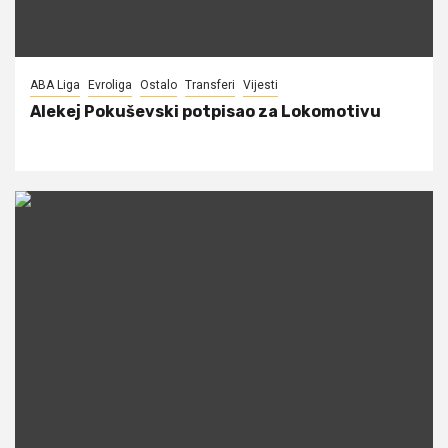
ABA Liga
Evroliga
Ostalo
Transferi
Vijesti
Alekej Pokuševski potpisao za Lokomotivu