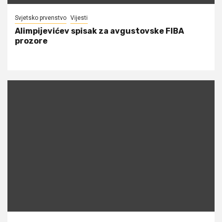
Svjetsko prvenstvo
Vijesti
Alimpijevićev spisak za avgustovske FIBA
prozore