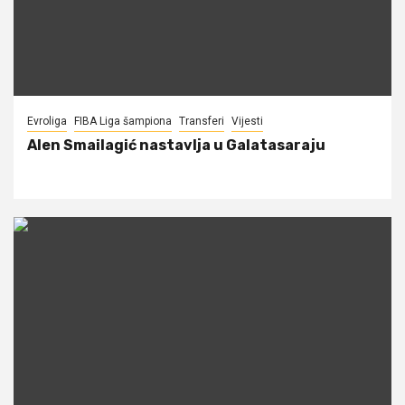
Evroliga
FIBA Liga šampiona
Transferi
Vijesti
Alen Smailagić nastavlja u Galatasaraju