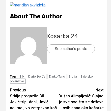
About The Author
Kosarka 24
See author's posts
BiH
Dario Đerđa
Darko Talić
Srbija
Svjetsko
Tags:
prvenstvo
Continue
Previous
Next
Srbija pregazila BiH:
Dušan Alimpijević: Sjajno
Reading
Jokić tripl-dabl, Jović
je sve ovo što se dešava
neumoljivo zatrpavao koš
ovih dana oko košarke