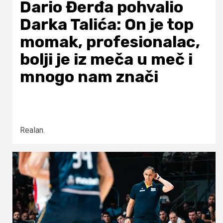
Dario Đerđa pohvalio
Darka Talića: On je top
momak, profesionalac,
bolji je iz meča u meč i
mnogo nam znači
Realan.