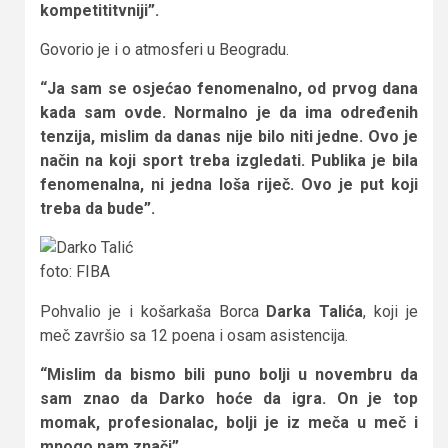
kompetititvniji”.
Govorio je i o atmosferi u Beogradu.
“Ja sam se osjećao fenomenalno, od prvog dana
kada sam ovde. Normalno je da ima određenih
tenzija, mislim da danas nije bilo niti jedne. Ovo je
način na koji sport treba izgledati. Publika je bila
fenomenalna, ni jedna loša riječ. Ovo je put koji
treba da bude”.
foto: FIBA
Pohvalio je i košarkaša Borca
Darka Talića
, koji je
meč završio sa 12 poena i osam asistencija.
“Mislim da bismo bili puno bolji u novembru da
sam znao da Darko hoće da igra. On je top
momak, profesionalac, bolji je iz meča u meč i
mnogo nam znači”
.