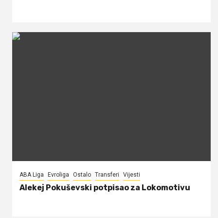
ABA Liga
Evroliga
Ostalo
Transferi
Vijesti
Alekej Pokuševski potpisao za Lokomotivu