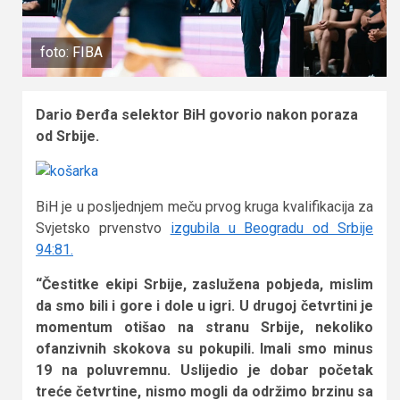
foto: FIBA
Dario Đerđa selektor BiH govorio nakon poraza
od Srbije.
BiH je u posljednjem meču prvog kruga kvalifikacija za
Svjetsko prvenstvo
izgubila u Beogradu od Srbije
94:81.
“Čestitke ekipi Srbije, zaslužena pobjeda, mislim
da smo bili i gore i dole u igri. U drugoj četvrtini je
momentum otišao na stranu Srbije, nekoliko
ofanzivnih skokova su pokupili. Imali smo minus
19 na poluvremnu. Uslijedio je dobar početak
treće četvrtine, nismo mogli da održimo brzinu sa