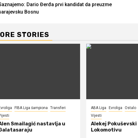
Saznajemo: Dario Đerđa prvi kandidat da preuzme
Reading
sarajevsku Bosnu
ORE STORIES
Evroliga
FIBA Liga šampiona
Transferi
ABA Liga
Evroliga
Ostalo
ijesti
Vijesti
Alen Smailagić nastavlja u
Alekej Pokuševski
Galatasaraju
Lokomotivu