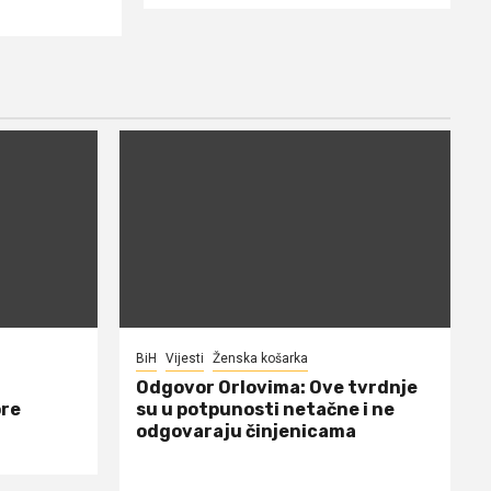
BiH
Vijesti
Ženska košarka
Odgovor Orlovima: ​Ove tvrdnje
ore
su u potpunosti netačne i ne
odgovaraju činjenicama