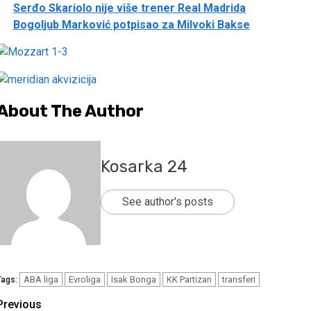
Serđo Skariolo nije više trener Real Madrida
Bogoljub Marković potpisao za Milvoki Bakse
About The Author
Kosarka 24
See author's posts
ABA liga
Evroliga
Isak Bonga
KK Partizan
transferi
Tags:
Continue
Previous