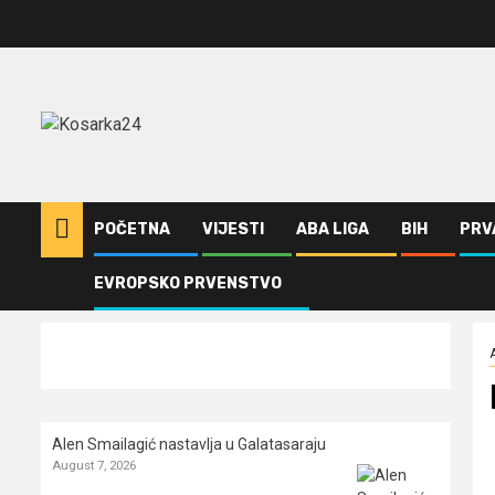
Skip
to
content
POČETNA
VIJESTI
ABA LIGA
BIH
PRV
EVROPSKO PRVENSTVO
Home
ABA Liga
Isak Bonga napustio Partizan
Alen Smailagić nastavlja u Galatasaraju
August 7, 2026