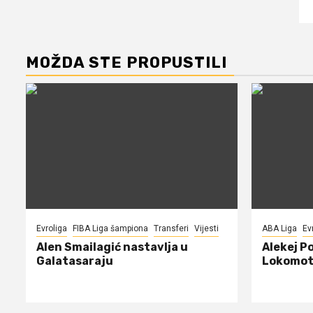
MOŽDA STE PROPUSTILI
Evroliga
FIBA Liga šampiona
Transferi
Vijesti
ABA Liga
Ev
Alen Smailagić nastavlja u
Alekej P
Galatasaraju
Lokomot