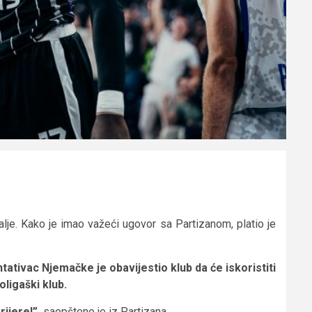
alje. Kako je imao važeći ugovor sa Partizanom, platio je
ativac Njemačke je obavijestio klub da će iskoristiti
oligaški klub.
ijere!”,
saopšteno je iz Partizana.