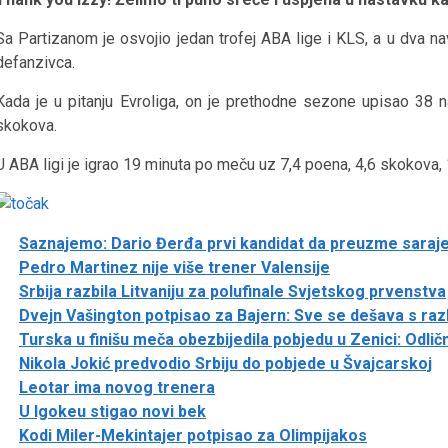
Sa Partizanom je osvojio jedan trofej ABA lige i KLS, a u dva na
defanzivca.
Kada je u pitanju Evroliga, on je prethodne sezone upisao 38 
skokova.
U ABA ligi je igrao 19 minuta po meču uz 7,4 poena, 4,6 skokova, 1
Saznajemo: Dario Đerđa prvi kandidat da preuzme saraj
Pedro Martinez nije više trener Valensije
Srbija razbila Litvaniju za polufinale Svjetskog prvenstva
Dvejn Vašington potpisao za Bajern: Sve se dešava s ra
Turska u finišu meča obezbijedila pobjedu u Zenici: Odli
Nikola Jokić predvodio Srbiju do pobjede u Švajcarskoj
Leotar ima novog trenera
U Igokeu stigao novi bek
Kodi Miler-Mekintajer potpisao za Olimpijakos