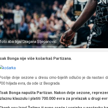
foto.aba liga/Dragana Stjepanović
Isak Bonga nije više košarkaš Partizana.
Poslije dvije sezone u dresu crno-bijelih odlučio je da nastavi d
700 hiljada evra, da ode iz Beograda.
“Isak Bonga napušta Partizan. Nakon dvije sezone, reprezent
izlaznu klauzulu i platiti 700.000 evra za prelazak u drugi evr
Thank you Izzy! Želimo ti puno sreće i uspjeha u nastavku kar