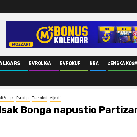
A LIGA RS
EVROLIGA
EVROKUP
NBA
ŽENSKA KOŠ
ABA Liga
Evroliga
Transferi
Vijesti
Isak Bonga napustio Partiza