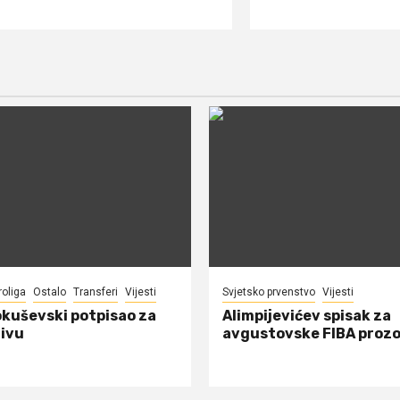
roliga
Ostalo
Transferi
Vijesti
Svjetsko prvenstvo
Vijesti
okuševski potpisao za
Alimpijevićev spisak za
ivu
avgustovske FIBA proz