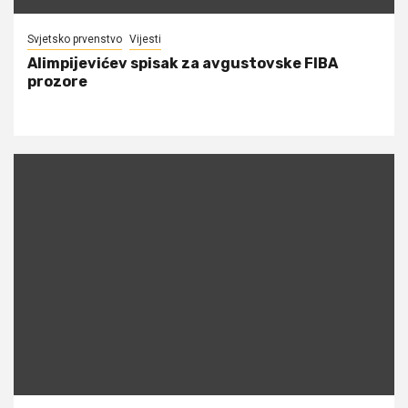
Svjetsko prvenstvo
Vijesti
Alimpijevićev spisak za avgustovske FIBA
prozore