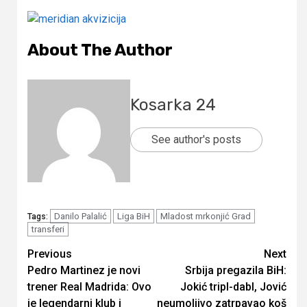
About The Author
Kosarka 24
See author's posts
Danilo Palalić
Liga BiH
Mladost mrkonjić Grad
Tags:
transferi
Continue
Previous
Next
Pedro Martinez je novi
Srbija pregazila BiH:
Reading
trener Real Madrida: Ovo
Jokić tripl-dabl, Jović
je legendarni klub i
neumoljivo zatrpavao koš