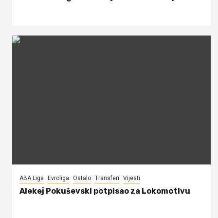
ABA Liga
Evroliga
Ostalo
Transferi
Vijesti
Alekej Pokuševski potpisao za Lokomotivu