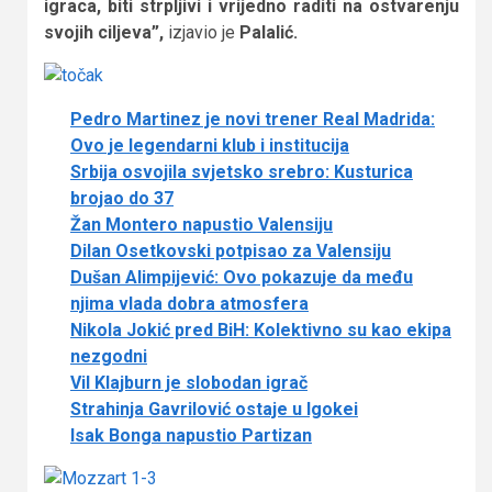
igraca, biti strpljivi i vrijedno raditi na ostvarenju
svojih ciljeva”,
izjavio je
Palalić.
Pedro Martinez je novi trener Real Madrida:
Ovo je legendarni klub i institucija
Srbija osvojila svjetsko srebro: Kusturica
brojao do 37
Žan Montero napustio Valensiju
Dilan Osetkovski potpisao za Valensiju
Dušan Alimpijević: Ovo pokazuje da među
njima vlada dobra atmosfera
Nikola Jokić pred BiH: Kolektivno su kao ekipa
nezgodni
Vil Klajburn je slobodan igrač
Strahinja Gavrilović ostaje u Igokei
Isak Bonga napustio Partizan