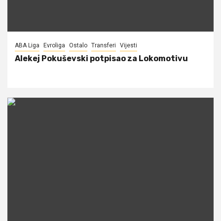
ABA Liga
Evroliga
Ostalo
Transferi
Vijesti
Alekej Pokuševski potpisao za Lokomotivu