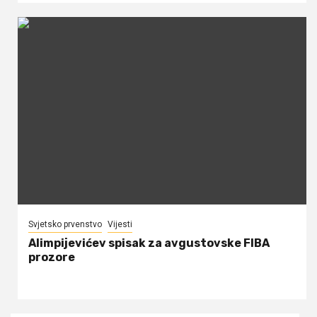
Svjetsko prvenstvo
Vijesti
Alimpijevićev spisak za avgustovske FIBA
prozore