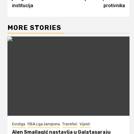
institucija
protivnika
MORE STORIES
Evroliga
FIBA Liga šampiona
Transferi
Vijesti
Alen Smailagić nastavlja u Galatasaraju