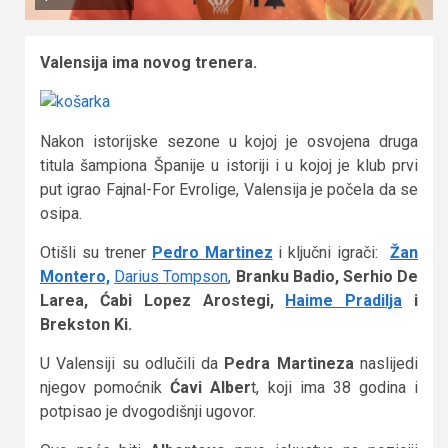
Valensija ima novog trenera.
Nakon istorijske sezone u kojoj je osvojena druga
titula šampiona Španije u istoriji i u kojoj je klub prvi
put igrao Fajnal-For Evrolige, Valensija je počela da se
osipa.
Otišli su trener
Pedro Martinez
i ključni igrači:
Žan
Montero,
Darius Tompson
,
Branku Badio, Serhio De
Larea, Ćabi Lopez Arostegi,
Haime Pradilja
i
Brekston Ki.
U Valensiji su odlučili da
Pedra Martineza
naslijedi
njegov pomoćnik
Ćavi Alber
t, koji ima 38 godina i
potpisao je dvogodišnji ugovor.