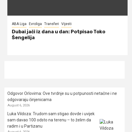
ABA Liga
Evroliga
Transferi
Vijesti
Dubai jači iz dana u dan: Potpisao Toko
Šengelija
Odgovor Orlovima: ​Ove tvrdnje su u potpunosti netačne i ne
odgovaraju činjenicama
August 6, 2026
Luka Vildoza: Trudom sam stigao dovde i uvijek
sam davao 100 odsto na terenu – to želim da
radim i u Partizanu
August 6, 2026