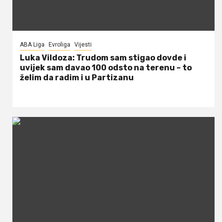
ABA Liga
Evroliga
Vijesti
Luka Vildoza: Trudom sam stigao dovde i
uvijek sam davao 100 odsto na terenu – to
želim da radim i u Partizanu