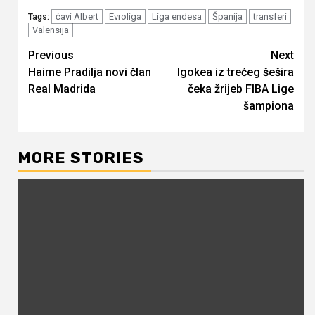
ćavi Albert
Evroliga
Liga endesa
Španija
transferi
Tags:
Valensija
Continue
Previous
Next
Haime Pradilja novi član
Igokea iz trećeg šešira
Reading
Real Madrida
čeka žrijeb FIBA Lige
šampiona
MORE STORIES