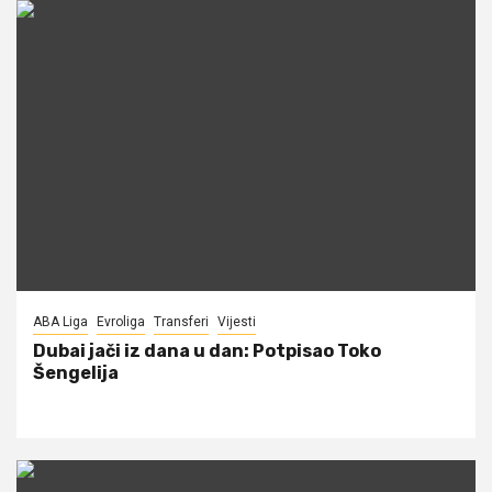
ABA Liga
Evroliga
Transferi
Vijesti
Dubai jači iz dana u dan: Potpisao Toko
Šengelija