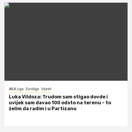
ABA Liga
Evroliga
Vijesti
Luka Vildoza: Trudom sam stigao dovde i
uvijek sam davao 100 odsto na terenu – to
želim da radim i u Partizanu