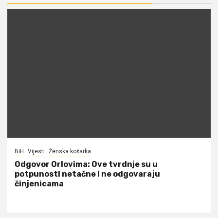
BiH
Vijesti
Ženska košarka
Odgovor Orlovima: ​Ove tvrdnje su u
potpunosti netačne i ne odgovaraju
činjenicama