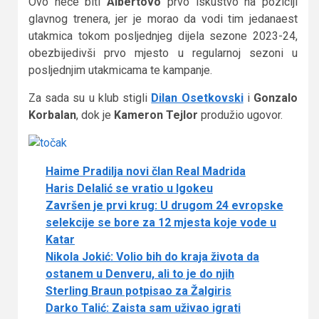
Ovo neće biti
Albertovo
prvo iskustvo na poziciji
glavnog trenera, jer je morao da vodi tim jedanaest
utakmica tokom posljednjeg dijela sezone 2023-24,
obezbijedivši prvo mjesto u regularnoj sezoni u
posljednjim utakmicama te kampanje.
Za sada su u klub stigli
Dilan Osetkovski
i
Gonzalo
Korbalan
, dok je
Kameron Tejlor
produžio ugovor.
Haime Pradilja novi član Real Madrida
Haris Delalić se vratio u Igokeu
Završen je prvi krug: U drugom 24 evropske
selekcije se bore za 12 mjesta koje vode u
Katar
Nikola Jokić: Volio bih do kraja života da
ostanem u Denveru, ali to je do njih
Sterling Braun potpisao za Žalgiris
Darko Talić: Zaista sam uživao igrati