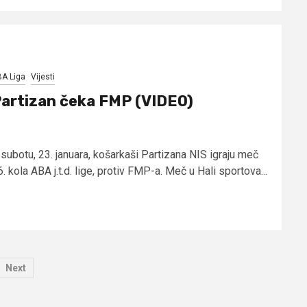
A Liga
Vijesti
artizan čeka FMP (VIDEO)
 subotu, 23. januara, košarkaši Partizana NIS igraju meč
. kola ABA j.t.d. lige, protiv FMP-a. Meč u Hali sportova...
Next
tion