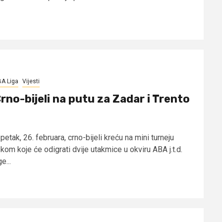
A Liga
Vijesti
rno-bijeli na putu za Zadar i Trento
petak, 26. februara, crno-bijeli kreću na mini turneju
kom koje će odigrati dvije utakmice u okviru ABA j.t.d.
ge...