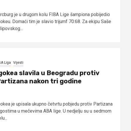
ircburg je u drugom kolu FIBA Lige šampiona pobijedio
gokeu. Domaći tim je slavio trijumf 70:68. Za ekipu Saše
lipovskog...
A Liga
Vijesti
gokea slavila u Beogradu protiv
artizana nakon tri godine
gokea je upisala ukupno četvrtu pobjedu protiv Partizana
 gostima u mečevima ABA lige. U nedjelju su u sedmom
lu...