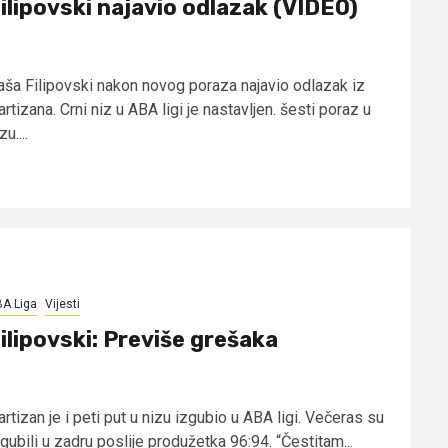
ilipovski najavio odlazak (VIDEO)
aša Filipovski nakon novog poraza najavio odlazak iz
rtizana. Crni niz u ABA ligi je nastavljen. šesti poraz u
zu....
A Liga
Vijesti
ilipovski: Previše grešaka
rtizan je i peti put u nizu izgubio u ABA ligi. Večeras su
gubili u zadru poslije produžetka 96:94. “Čestitam...