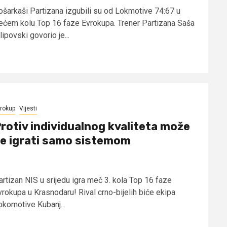
ošarkaši Partizana izgubili su od Lokmotive 74:67 u
rećem kolu Top 16 faze Evrokupa. Trener Partizana Saša
lipovski govorio je...
rokup
Vijesti
rotiv individualnog kvaliteta može
e igrati samo sistemom
artizan NIS u srijedu igra meč 3. kola Top 16 faze
vrokupa u Krasnodaru! Rival crno-bijelih biće ekipa
okomotive Kubanj...