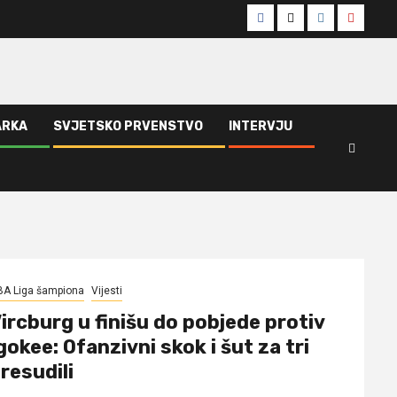
Facebook
Twitter
Instagram
Youtub
ARKA
SVJETSKO PRVENSTVO
INTERVJU
BA Liga šampiona
Vijesti
ircburg u finišu do pobjede protiv
gokee: Ofanzivni skok i šut za tri
resudili