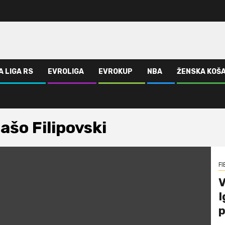
A LIGA RS
EVROLIGA
EVROKUP
NBA
ŽENSKA KOŠ
ašo Filipovski
FI
V
I
p