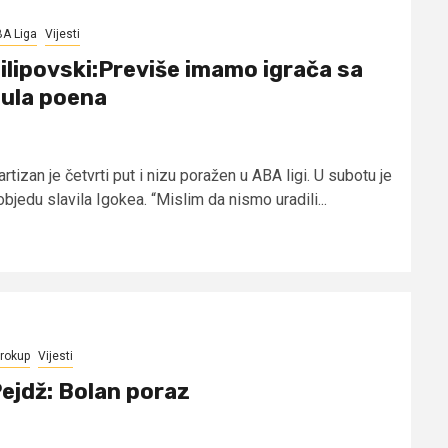
A Liga
Vijesti
ilipovski:Previše imamo igrača sa
ula poena
rtizan je četvrti put i nizu poražen u ABA ligi. U subotu je
bjedu slavila Igokea. “Mislim da nismo uradili...
rokup
Vijesti
ejdž: Bolan poraz