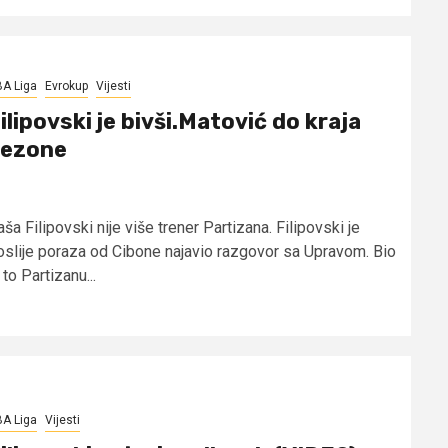
A Liga
Evrokup
Vijesti
ilipovski je bivši.Matović do kraja
ezone
ša Filipovski nije više trener Partizana. Filipovski je
oslije poraza od Cibone najavio razgovor sa Upravom. Bio
 to Partizanu...
A Liga
Vijesti