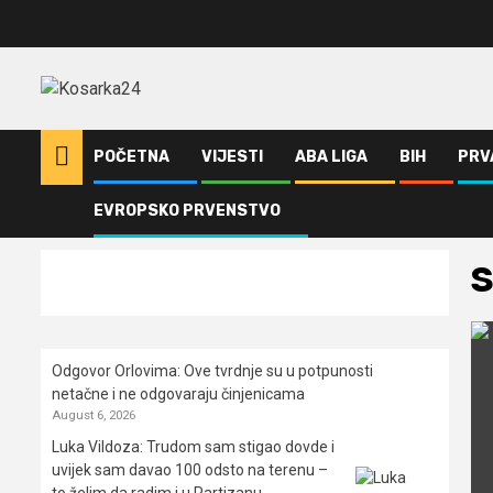
Skip
to
content
POČETNA
VIJESTI
ABA LIGA
BIH
PRV
EVROPSKO PRVENSTVO
Home
Vijesti
Sašo Filipovski
S
Odgovor Orlovima: ​Ove tvrdnje su u potpunosti
netačne i ne odgovaraju činjenicama
August 6, 2026
Luka Vildoza: Trudom sam stigao dovde i
uvijek sam davao 100 odsto na terenu –
to želim da radim i u Partizanu