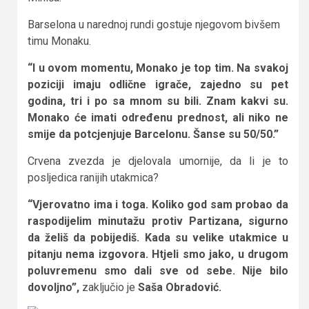
Barselona u narednoj rundi gostuje njegovom bivšem
timu Monaku.
“I u ovom momentu, Monako je top tim. Na svakoj
poziciji imaju odlične igrače, zajedno su pet
godina, tri i po sa mnom su bili. Znam kakvi su.
Monako će imati određenu prednost, ali niko ne
smije da potcjenjuje Barcelonu. Šanse su 50/50.”
Crvena zvezda je djelovala umornije, da li je to
posljedica ranijih utakmica?
“Vjerovatno ima i toga. Koliko god sam probao da
raspodijelim minutažu protiv Partizana, sigurno
da želiš da pobijediš. Kada su velike utakmice u
pitanju nema izgovora. Htjeli smo jako, u drugom
poluvremenu smo dali sve od sebe. Nije bilo
dovoljno”,
zaključio je
Saša Obradović.