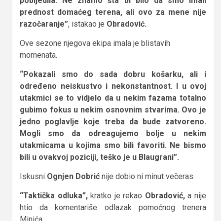
pobijedila. Ne znamo šta bi bilo da smo imali
prednost domaćeg terena, ali ovo za mene nije
razočaranje”
, istakao je
Obradović.
Ove sezone njegova ekipa imala je blistavih
momenata.
“Pokazali smo do sada dobru košarku, ali i
određeno neiskustvo i nekonstantnost. I u ovoj
utakmici se to vidjelo da u nekim fazama totalno
gubimo fokus u nekim osnovnim stvarima. Ovo je
jedno poglavlje koje treba da bude zatvoreno.
Mogli smo da odreagujemo bolje u nekim
utakmicama u kojima smo bili favoriti. Ne bismo
bili u ovakvoj poziciji, teško je u Blaugrani”.
Iskusni
Ognjen Dobrić
nije dobio ni minut večeras.
“Taktička odluka”,
kratko je rekao
Obradović,
a nije
htio da komentariše odlazak pomoćnog trenera
Minića.