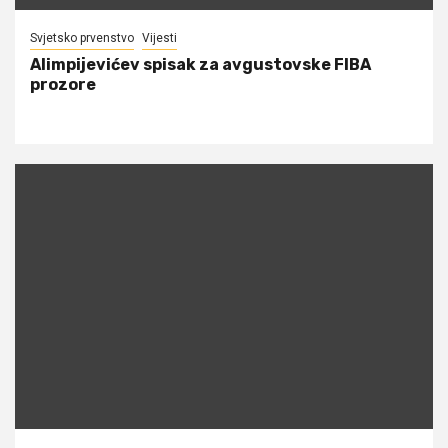
Svjetsko prvenstvo
Vijesti
Alimpijevićev spisak za avgustovske FIBA
prozore