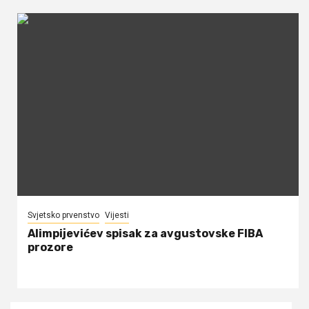
Svjetsko prvenstvo
Vijesti
Alimpijevićev spisak za avgustovske FIBA
prozore