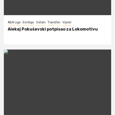
ABA Liga
Evroliga
Ostalo
Transferi
Vijesti
Alekej Pokuševski potpisao za Lokomotivu