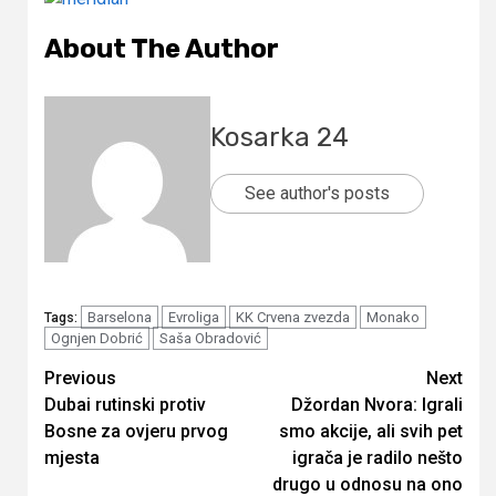
About The Author
Kosarka 24
See author's posts
Barselona
Evroliga
KK Crvena zvezda
Monako
Tags:
Ognjen Dobrić
Saša Obradović
Continue
Previous
Next
Dubai rutinski protiv
Džordan Nvora: Igrali
Reading
Bosne za ovjeru prvog
smo akcije, ali svih pet
mjesta
igrača je radilo nešto
drugo u odnosu na ono