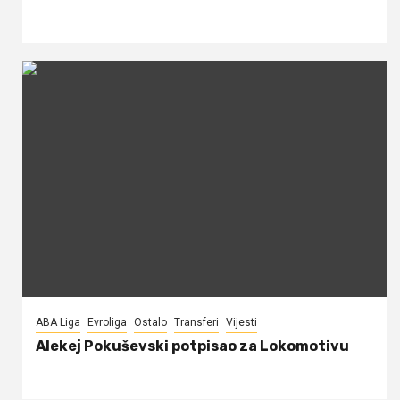
ABA Liga
Evroliga
Ostalo
Transferi
Vijesti
Alekej Pokuševski potpisao za Lokomotivu