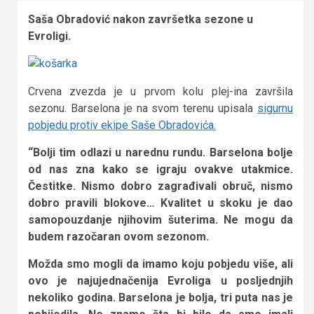
Saša Obradović nakon završetka sezone u
Evroligi.
Crvena zvezda je u prvom kolu plej-ina završila
sezonu. Barselona je na svom terenu upisala
sigurnu
pobjedu protiv ekipe Saše Obradovića.
“Bolji tim odlazi u narednu rundu. Barselona bolje
od nas zna kako se igraju ovakve utakmice.
Čestitke. Nismo dobro zagrađivali obruč, nismo
dobro pravili blokove… Kvalitet u skoku je dao
samopouzdanje njihovim šuterima. Ne mogu da
budem razočaran ovom sezonom.
Možda smo mogli da imamo koju pobjedu više, ali
ovo je najujednačenija Evroliga u posljednjih
nekoliko godina. Barselona je bolja, tri puta nas je