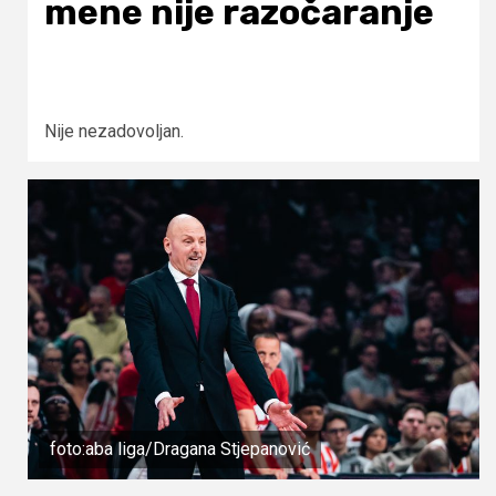
mene nije razočaranje
Nije nezadovoljan.
foto:aba liga/Dragana Stjepanović