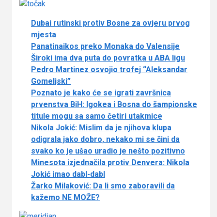
Dubai rutinski protiv Bosne za ovjeru prvog
mjesta
Panatinaikos preko Monaka do Valensije
Široki ima dva puta do povratka u ABA ligu
Pedro Martinez osvojio trofej “Aleksandar
Gomeljski”
Poznato je kako će se igrati završnica
prvenstva BiH: Igokea i Bosna do šampionske
titule mogu sa samo četiri utakmice
Nikola Jokić: Mislim da je njihova klupa
odigrala jako dobro, nekako mi se čini da
svako ko je ušao uradio je nešto pozitivno
Minesota izjednačila protiv Denvera: Nikola
Jokić imao dabl-dabl
Žarko Milaković: Da li smo zaboravili da
kažemo NE MOŽE?