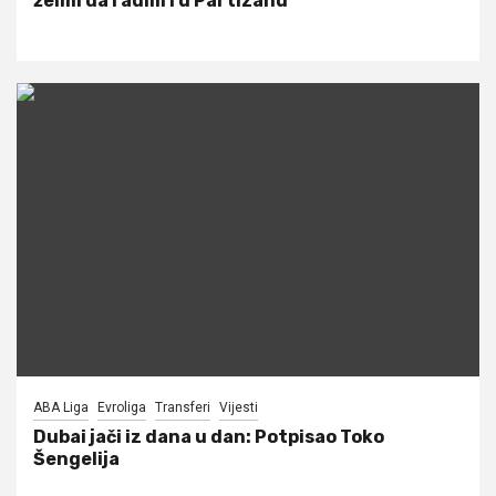
želim da radim i u Partizanu
ABA Liga
Evroliga
Transferi
Vijesti
Dubai jači iz dana u dan: Potpisao Toko
Šengelija