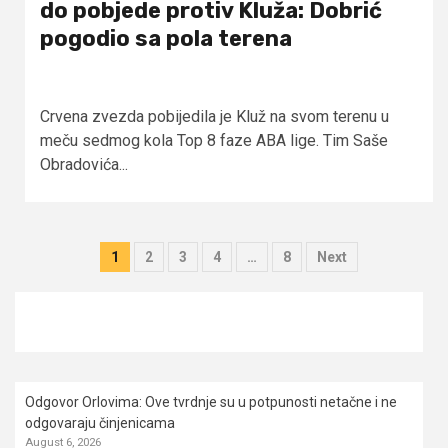
do pobjede protiv Kluža: Dobrić
pogodio sa pola terena
Crvena zvezda pobijedila je Kluž na svom terenu u
meču sedmog kola Top 8 faze ABA lige. Tim Saše
Obradovića...
Posts
1
2
3
4
…
8
Next
pagination
Odgovor Orlovima: ​Ove tvrdnje su u potpunosti netačne i ne
odgovaraju činjenicama
August 6, 2026