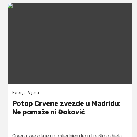
Evroliga
Vijesti
Potop Crvene zvezde u Madridu:
Ne pomaže ni Đoković
Crvena zvezda je u posljednjem kolu ligaškog dijela