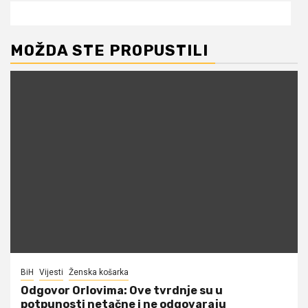
MOŽDA STE PROPUSTILI
BiH
Vijesti
Ženska košarka
Odgovor Orlovima: ​Ove tvrdnje su u
potpunosti netačne i ne odgovaraju