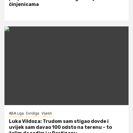
činjenicama
ABA Liga
Evroliga
Vijesti
Luka Vildoza: Trudom sam stigao dovde i
uvijek sam davao 100 odsto na terenu – to