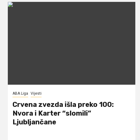
ABA Liga
Vijesti
Crvena zvezda išla preko 100:
Nvora i Karter “slomili”
Ljubljančane