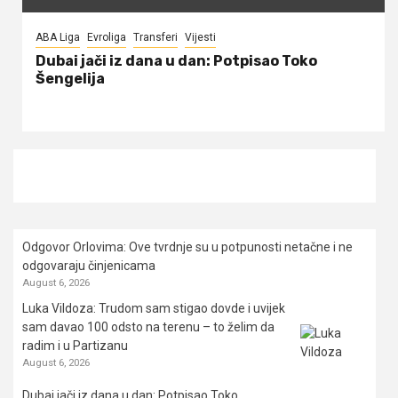
ABA Liga
Evroliga
Transferi
Vijesti
Dubai jači iz dana u dan: Potpisao Toko
Šengelija
Odgovor Orlovima: ​Ove tvrdnje su u potpunosti netačne i ne
odgovaraju činjenicama
August 6, 2026
Luka Vildoza: Trudom sam stigao dovde i uvijek
sam davao 100 odsto na terenu – to želim da
radim i u Partizanu
August 6, 2026
Dubai jači iz dana u dan: Potpisao Toko