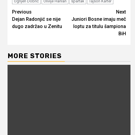
Ognjen Dobrić
Olivije Hanlan
spartak
Tajson Karter
Continue
Previous
Next
Dejan Radonjić se nije
Juniori Bosne imaju meč
Reading
dugo zadržao u Zenitu
loptu za titulu šampiona
BiH
MORE STORIES