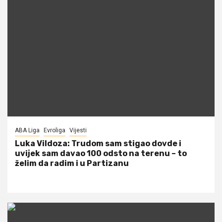
ABA Liga
Evroliga
Vijesti
Luka Vildoza: Trudom sam stigao dovde i
uvijek sam davao 100 odsto na terenu – to
želim da radim i u Partizanu