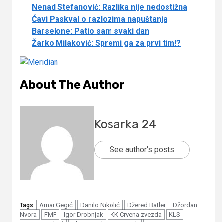
Nenad Stefanović: Razlika nije nedostižna
Ćavi Paskval o razlozima napuštanja
Barselone: Patio sam svaki dan
Žarko Milaković: Spremi ga za prvi tim!?
About The Author
Kosarka 24
See author's posts
Amar Gegić
Danilo Nikolić
Džered Batler
Džordan
Tags:
Nvora
FMP
Igor Drobnjak
KK Crvena zvezda
KLS