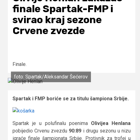
finale Spartak-FMP i
svirao kraj sezone
Crvene zvezde
Finale.
foto: Spartak/Aleksandar Šećerov
Spartak i FMP boriće se za titulu šampiona Srbije.
Spartak je u polufinalu poenima
Olivijea Henlana
pobijedio Crvenu zvezdu
90:89
i drugu sezonu u nizu
igraće finale šampionata Srbije. Protivnik za trofej u