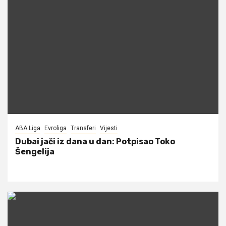
ABA Liga
Evroliga
Transferi
Vijesti
Dubai jači iz dana u dan: Potpisao Toko
Šengelija