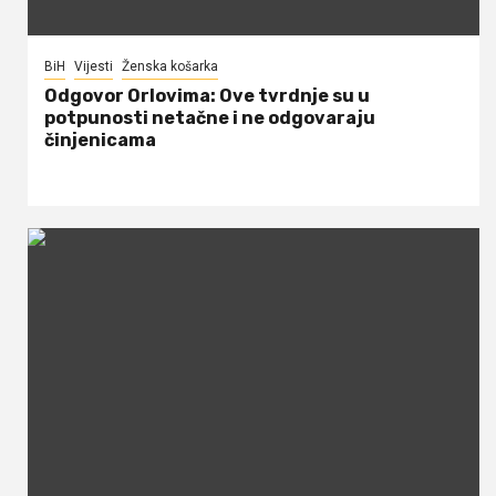
BiH
Vijesti
Ženska košarka
Odgovor Orlovima: ​Ove tvrdnje su u
potpunosti netačne i ne odgovaraju
činjenicama