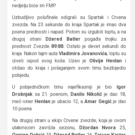
nedjelju biće im FMP.
Uzbudljivo polufinale odigrali su Spartak i Crvena
zvezda. Na 23 sekunde do kraja Spartak je imao dva
poena prednosti i napad. Potom su izgubili loptu, a na
drugoj strani
Džered Batler
pogađa trojku za
prednost Zvezde
89:88.
Ostalo je devet sekundi do
kraja. Nakon tajm-auta
Vladimira Jovanovića
, loptu su
izveli ispod svog koša. Uzeo je
Olivije Henlan
i
otišao do kraja i polaganjem svom timu bezbijedio
pobjedu.
U pobjedničkom timu najefikasniji je bio
Igor
Drobnjak
sa 21. poenom,
Danilo Nikolić
je dao 18,
meč-viner
Henlan
je ubacio 12, a
Amar Gegić
je dao
10 poena.
Na drugoj strani u ekipi Crvene zvezde, koja je ovom
utakmicom završila sezonu,
Džordan Nvora
25,
Ognjen Dobrić
19,
Džered Batler
16,
Tajson Karter