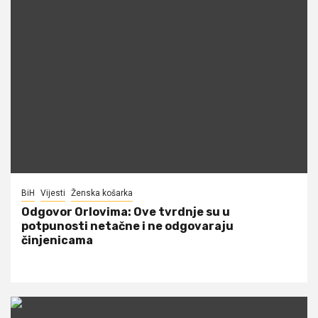
BiH
Vijesti
Ženska košarka
Odgovor Orlovima: ​Ove tvrdnje su u
potpunosti netačne i ne odgovaraju
činjenicama