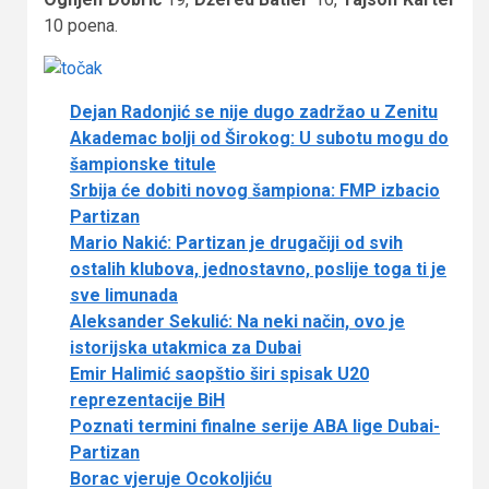
10 poena.
Dejan Radonjić se nije dugo zadržao u Zenitu
Akademac bolji od Širokog: U subotu mogu do
šampionske titule
Srbija će dobiti novog šampiona: FMP izbacio
Partizan
Mario Nakić: Partizan je drugačiji od svih
ostalih klubova, jednostavno, poslije toga ti je
sve limunada
Aleksander Sekulić: Na neki način, ovo je
istorijska utakmica za Dubai
Emir Halimić saopštio širi spisak U20
reprezentacije BiH
Poznati termini finalne serije ABA lige Dubai-
Partizan
Borac vjeruje Ocokoljiću