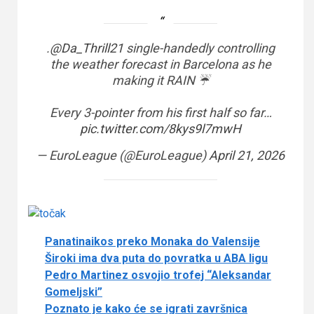
.
@Da_Thrill21
single-handedly controlling
the weather forecast in Barcelona as he
making it RAIN ☔
Every 3-pointer from his first half so far…
pic.twitter.com/8kys9l7mwH
— EuroLeague (@EuroLeague)
April 21, 2026
Panatinaikos preko Monaka do Valensije
Široki ima dva puta do povratka u ABA ligu
Pedro Martinez osvojio trofej “Aleksandar
Gomeljski”
Poznato je kako će se igrati završnica