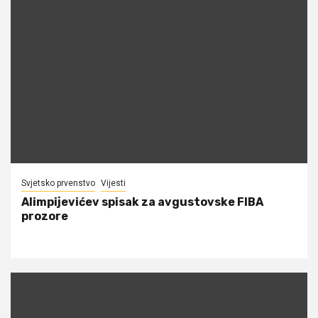
Svjetsko prvenstvo
Vijesti
Alimpijevićev spisak za avgustovske FIBA
prozore