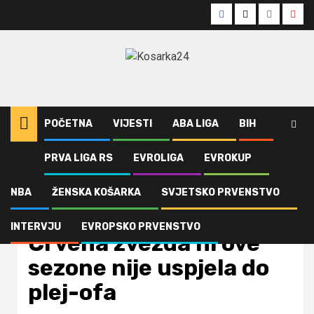
Skip
Facebook
Twitter
Instagra
Yout
to
content
POČETNA
VIJESTI
ABA LIGA
BIH
PRVA LIGA RS
EVROLIGA
EVROKUP
Home
Evroliga
Crvena zvezda ni ove sezone nije uspjela do plej-ofa
NBA
ŽENSKA KOŠARKA
SVJETSKO PRVENSTVO
Evroliga
Vijesti
INTERVJU
EVROPSKO PRVENSTVO
Crvena zvezda ni ove
sezone nije uspjela do
plej-ofa