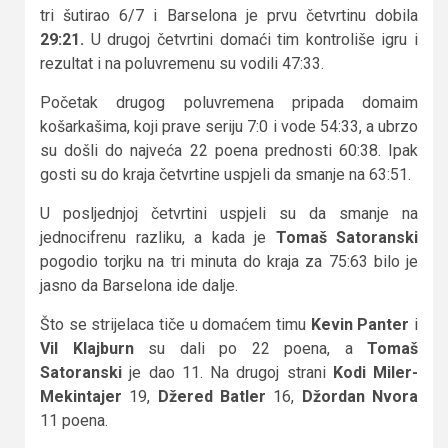
tri šutirao 6/7 i Barselona je prvu četvrtinu dobila
29:21.
U drugoj četvrtini domaći tim kontroliše igru i
rezultat i na poluvremenu su vodili 47:33.
Početak drugog poluvremena pripada domaim
košarkašima, koji prave seriju 7:0 i vode 54:33, a ubrzo
su došli do najveća 22 poena prednosti 60:38. Ipak
gosti su do kraja četvrtine uspjeli da smanje na 63:51.
U posljednjoj četvrtini uspjeli su da smanje na
jednocifrenu razliku, a kada je
Tomaš Satoranski
pogodio torjku na tri minuta do kraja za 75:63 bilo je
jasno da Barselona ide dalje.
Što se strijelaca tiče u domaćem timu
Kevin Panter
i
Vil Klajburn
su dali po 22 poena, a
Tomaš
Satoranski
je dao 11. Na drugoj strani
Kodi Miler-
Mekintajer
19,
Džered Batler
16,
Džordan Nvora
11 poena.