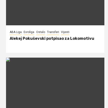
ABA Liga
Evroliga
Ostalo
Transferi
Vijesti
Alekej Pokuševski potpisao za Lokomotivu