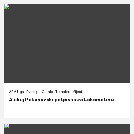
ABA Liga
Evroliga
Ostalo
Transferi
Vijesti
Alekej Pokuševski potpisao za Lokomotivu