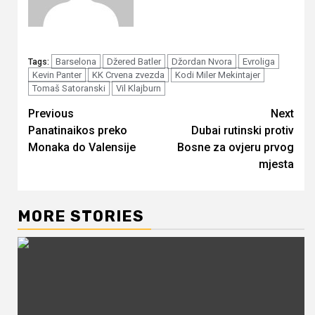
Barselona
Džered Batler
Džordan Nvora
Evroliga
Tags:
Kevin Panter
KK Crvena zvezda
Kodi Miler Mekintajer
Tomaš Satoranski
Vil Klajburn
Continue
Previous
Next
Panatinaikos preko
Dubai rutinski protiv
Reading
Monaka do Valensije
Bosne za ovjeru prvog
mjesta
MORE STORIES