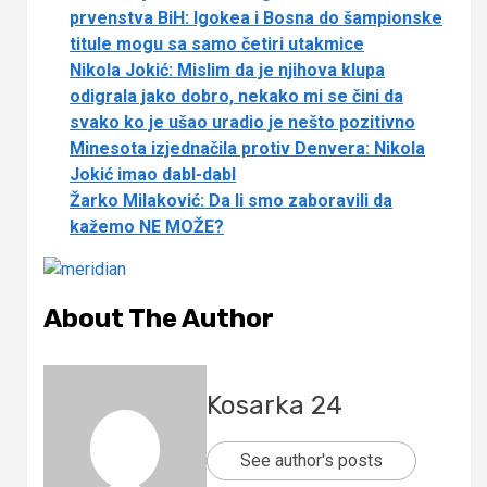
prvenstva BiH: Igokea i Bosna do šampionske
titule mogu sa samo četiri utakmice
Nikola Jokić: Mislim da je njihova klupa
odigrala jako dobro, nekako mi se čini da
svako ko je ušao uradio je nešto pozitivno
Minesota izjednačila protiv Denvera: Nikola
Jokić imao dabl-dabl
Žarko Milaković: Da li smo zaboravili da
kažemo NE MOŽE?
About The Author
Kosarka 24
See author's posts