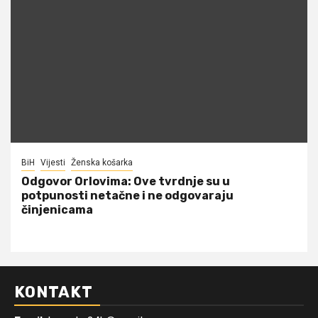
BiH
Vijesti
Ženska košarka
Odgovor Orlovima: ​Ove tvrdnje su u
potpunosti netačne i ne odgovaraju
činjenicama
KONTAKT