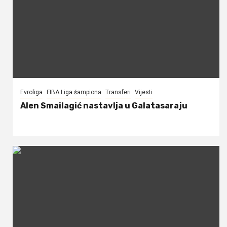
Evroliga
FIBA Liga šampiona
Transferi
Vijesti
Alen Smailagić nastavlja u Galatasaraju