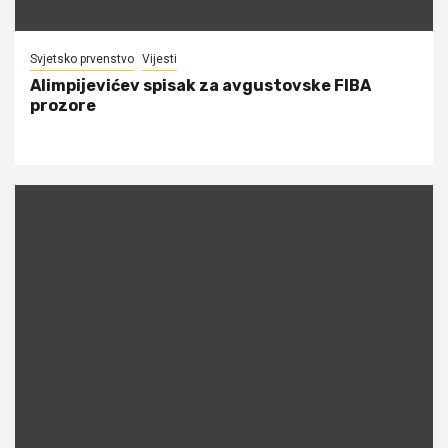
Svjetsko prvenstvo
Vijesti
Alimpijevićev spisak za avgustovske FIBA
prozore