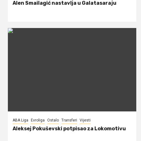
Alen Smailagić nastavlja u Galatasaraju
ABA Liga
Evroliga
Ostalo
Transferi
Vijesti
Aleksej Pokuševski potpisao za Lokomotivu