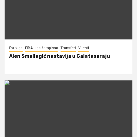
Evroliga
FIBA Liga šampiona
Transferi
Vijesti
Alen Smailagić nastavlja u Galatasaraju