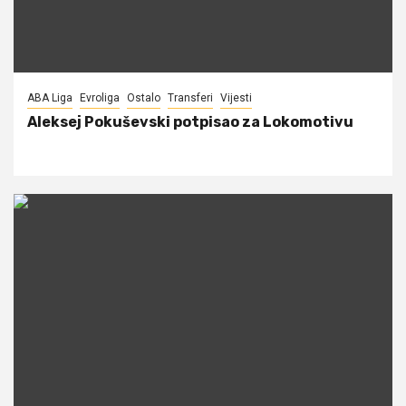
ABA Liga
Evroliga
Ostalo
Transferi
Vijesti
Aleksej Pokuševski potpisao za Lokomotivu