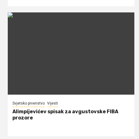
Svjetsko prvenstvo
Vijesti
Alimpijevićev spisak za avgustovske FIBA
prozore