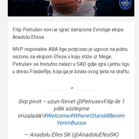
Filip Petrušev novi je igrač šampiona Evrolige ekipe
Anadolu Efesa.
MVP regionalne ABA lige potpisao je ugovor na jednu
sezonu sa ekipom Efesa u koju stiže iz Mege.
Petrušev se trenutno nalazi u SAD gdje igra Ljetnu ligu
u dresu Filadelfije, koja ga je birala ovog ljeta na draftu.
Sırp pivot – uzun forvet @PetrusevFilip ile 1
yıllık sözleşme
imzaladık!
#Welcome
#WhereIStand
#Benim
YerimBurası
— Anadolu Efes SK (@AnadoluEfesSK)