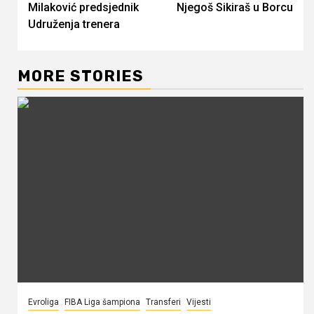
Milaković predsjednik
Njegoš Sikiraš u Borcu
Reading
Udruženja trenera
MORE STORIES
Evroliga
FIBA Liga šampiona
Transferi
Vijesti