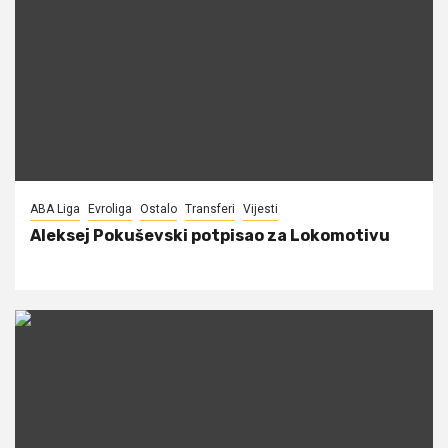
ABA Liga
Evroliga
Ostalo
Transferi
Vijesti
Aleksej Pokuševski potpisao za Lokomotivu