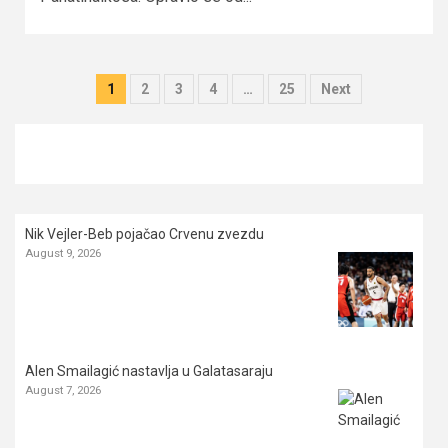
Posts
1
2
3
4
…
25
Next
pagination
Nik Vejler-Beb pojačao Crvenu zvezdu
August 9, 2026
Alen Smailagić nastavlja u Galatasaraju
August 7, 2026