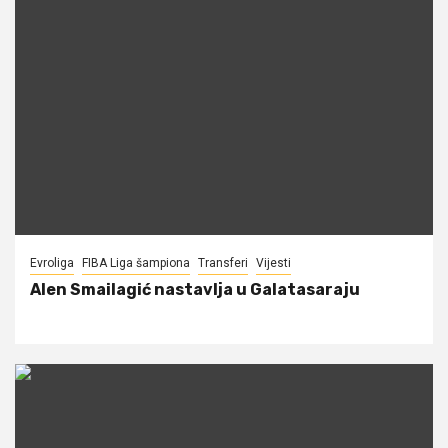
Evroliga
FIBA Liga šampiona
Transferi
Vijesti
Alen Smailagić nastavlja u Galatasaraju