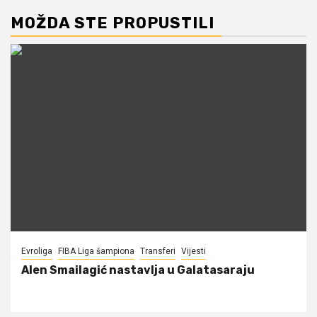
MOŽDA STE PROPUSTILI
Evroliga
FIBA Liga šampiona
Transferi
Vijesti
Alen Smailagić nastavlja u Galatasaraju