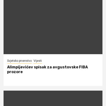
Svjetsko prvenstvo
Vijesti
Alimpijevićev spisak za avgustovske FIBA
prozore