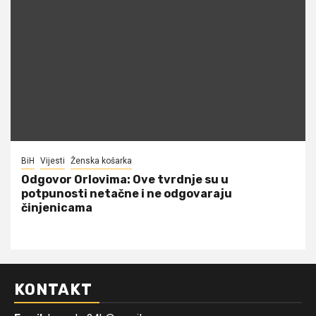
BiH
Vijesti
Ženska košarka
Odgovor Orlovima: ​Ove tvrdnje su u
potpunosti netačne i ne odgovaraju
činjenicama
KONTAKT