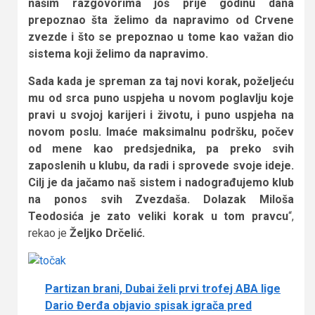
našim razgovorima još prije godinu dana
prepoznao šta želimo da napravimo od Crvene
zvezde i što se prepoznao u tome kao važan dio
sistema koji želimo da napravimo.
Sada kada je spreman za taj novi korak, poželjeću
mu od srca puno uspjeha u novom poglavlju koje
pravi u svojoj karijeri i životu, i puno uspjeha na
novom poslu. Imaće maksimalnu podršku, počev
od mene kao predsjednika, pa preko svih
zaposlenih u klubu, da radi i sprovede svoje ideje.
Cilj je da jačamo naš sistem i nadograđujemo klub
na ponos svih Zvezdaša. Dolazak Miloša
Teodosića je zato veliki korak u tom pravcu
“,
rekao je
Željko Drčelić.
Partizan brani, Dubai želi prvi trofej ABA lige
Dario Đerđa objavio spisak igrača pred