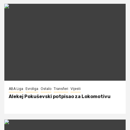
ABA Liga
Evroliga
Ostalo
Transferi
Vijesti
Alekej Pokuševski potpisao za Lokomotivu