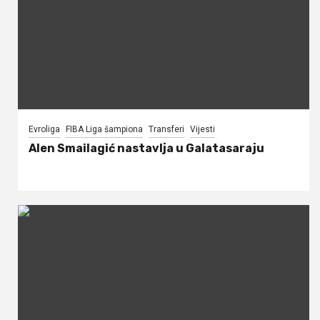
Evroliga
FIBA Liga šampiona
Transferi
Vijesti
Alen Smailagić nastavlja u Galatasaraju