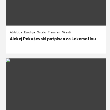
ABA Liga
Evroliga
Ostalo
Transferi
Vijesti
Alekej Pokuševski potpisao za Lokomotivu