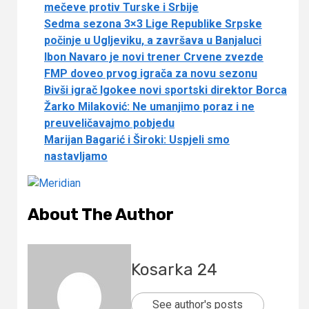
mečeve protiv Turske i Srbije
Sedma sezona 3×3 Lige Republike Srpske
počinje u Ugljeviku, a završava u Banjaluci
Ibon Navaro je novi trener Crvene zvezde
FMP doveo prvog igrača za novu sezonu
Bivši igrač Igokee novi sportski direktor Borca
Žarko Milaković: Ne umanjimo poraz i ne
preuveličavajmo pobjedu
Marijan Bagarić i Široki: Uspjeli smo
nastavljamo
About The Author
Kosarka 24
See author's posts