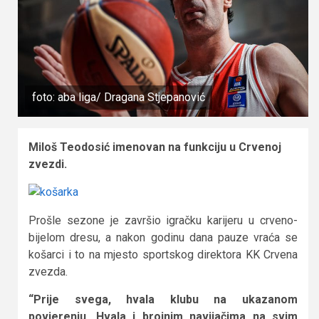
foto: aba liga/ Dragana Stjepanović
Miloš Teodosić imenovan na funkciju u Crvenoj
zvezdi.
Prošle sezone je završio igračku karijeru u crveno-
bijelom dresu, a nakon godinu dana pauze vraća se
košarci i to na mjesto sportskog direktora KK Crvena
zvezda.
“Prije svega, hvala klubu na ukazanom
povjerenju. Hvala i brojnim navijačima na svim