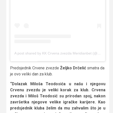
A post shared by KK Crvena zvezda Meridianbet (@crvenazvezdakk)
Predsjednik Crvene zvezde
Željko Drčelić
smatra da
je ovo veliki dan za klub.
“Dolazak Miloša Teodosića u našu i njegovu
Crvenu zvezdu je veliki korak za klub. Crvena
zvezda i Miloš Teodosić su prirodan spoj, nakon
završetka njegove velike igračke karijere. Kao
predsjednik kluba želim da mu zahvalim što je u