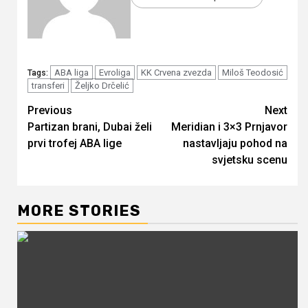
ABA liga
Evroliga
KK Crvena zvezda
Miloš Teodosić
Tags:
transferi
Željko Drčelić
Continue
Previous
Next
Partizan brani, Dubai želi
Meridian i 3×3 Prnjavor
Reading
prvi trofej ABA lige
nastavljaju pohod na
svjetsku scenu
MORE STORIES