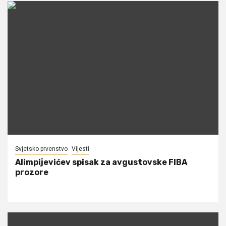
Svjetsko prvenstvo
Vijesti
Alimpijevićev spisak za avgustovske FIBA
prozore