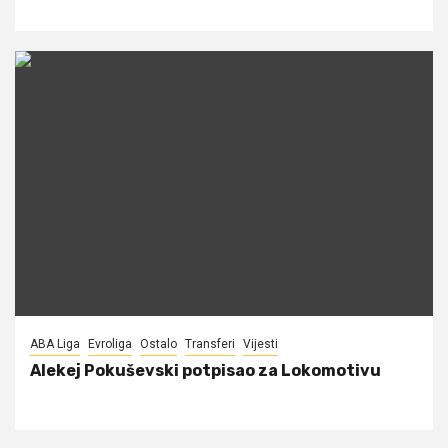
ABA Liga
Evroliga
Ostalo
Transferi
Vijesti
Alekej Pokuševski potpisao za Lokomotivu