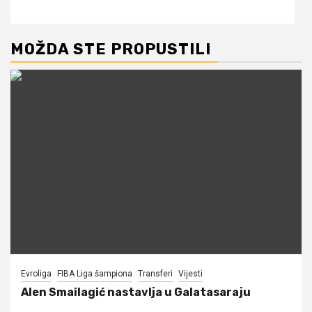
MOŽDA STE PROPUSTILI
Evroliga
FIBA Liga šampiona
Transferi
Vijesti
Alen Smailagić nastavlja u Galatasaraju