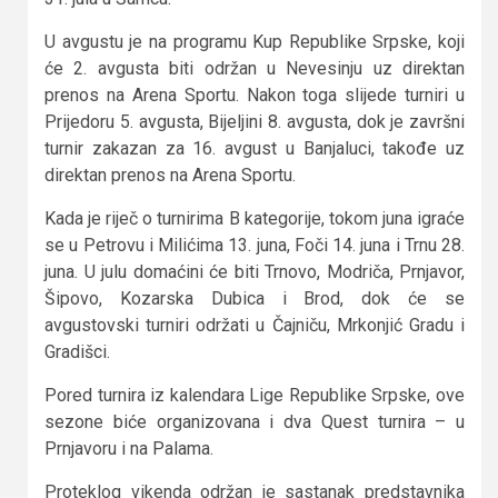
U avgustu je na programu Kup Republike Srpske, koji
će 2. avgusta biti održan u Nevesinju uz direktan
prenos na Arena Sportu. Nakon toga slijede turniri u
Prijedoru 5. avgusta, Bijeljini 8. avgusta, dok je završni
turnir zakazan za 16. avgust u Banjaluci, takođe uz
direktan prenos na Arena Sportu.
Kada je riječ o turnirima B kategorije, tokom juna igraće
se u Petrovu i Milićima 13. juna, Foči 14. juna i Trnu 28.
juna. U julu domaćini će biti Trnovo, Modriča, Prnjavor,
Šipovo, Kozarska Dubica i Brod, dok će se
avgustovski turniri održati u Čajniču, Mrkonjić Gradu i
Gradišci.
Pored turnira iz kalendara Lige Republike Srpske, ove
sezone biće organizovana i dva Quest turnira – u
Prnjavoru i na Palama.
Proteklog vikenda održan je sastanak predstavnika