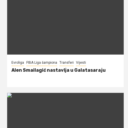
Evroliga
FIBA Liga šampiona
Transferi
Vijesti
Alen Smailagić nastavlja u Galatasaraju