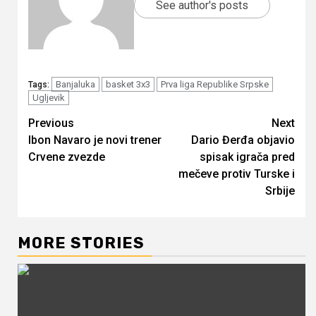
See author's posts
Banjaluka
basket 3x3
Prva liga Republike Srpske
Tags:
Ugljevik
Continue
Previous
Next
Ibon Navaro je novi trener
Dario Đerđa objavio
Reading
Crvene zvezde
spisak igrača pred
mečeve protiv Turske i
Srbije
MORE STORIES