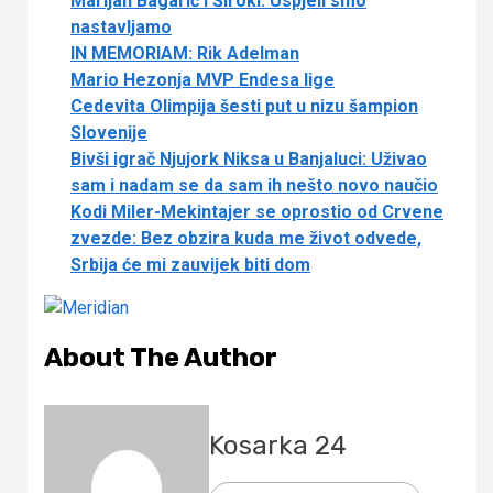
Marijan Bagarić i Široki: Uspjeli smo
nastavljamo
IN MEMORIAM: Rik Adelman
Mario Hezonja MVP Endesa lige
Cedevita Olimpija šesti put u nizu šampion
Slovenije
Bivši igrač Njujork Niksa u Banjaluci: Uživao
sam i nadam se da sam ih nešto novo naučio
Kodi Miler-Mekintajer se oprostio od Crvene
zvezde: Bez obzira kuda me život odvede,
Srbija će mi zauvijek biti dom
About The Author
Kosarka 24