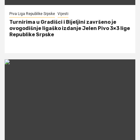
Prva Liga Republike Srpske
Vijesti
Turnirima u Gradišci i Bijeljini završeno je
ovogodišnje ligaško izdanje Jelen Pivo 3×3 lige
Republike Srpske