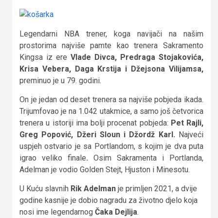
Legendarni NBA trener, koga navijači na našim
prostorima najviše pamte kao trenera Sakramento
Kingsa iz ere
Vlade Divca, Predraga Stojakovića,
Krisa Vebera, Daga Krstija i Džejsona Vilijamsa,
preminuo je u 79. godini.
On je jedan od deset trenera sa najviše pobjeda ikada.
Trijumfovao je na 1.042 utakmice, a samo još četvorica
trenera u istoriji ima bolji procenat pobjeda:
Pet Rajli,
Greg Popović, Džeri Sloun i Džordž Karl.
Najveći
uspjeh ostvario je sa Portlandom, s kojim je dva puta
igrao veliko finale
.
Osim Sakramenta i Portlanda,
Adelman je vodio Golden Stejt, Hjuston i Minesotu.
U Kuću slavnih
Rik Adelman
je primljen 2021, a dvije
godine kasnije je dobio nagradu za životno djelo koja
nosi ime legendarnog
Čaka Dejlija
.