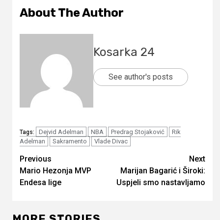
About The Author
Kosarka 24
See author's posts
Dejvid Adelman
NBA
Predrag Stojaković
Rik
Tags:
Adelman
Sakramento
Vlade Divac
Continue
Previous
Next
Mario Hezonja MVP
Marijan Bagarić i Široki:
Reading
Endesa lige
Uspjeli smo nastavljamo
MORE STORIES