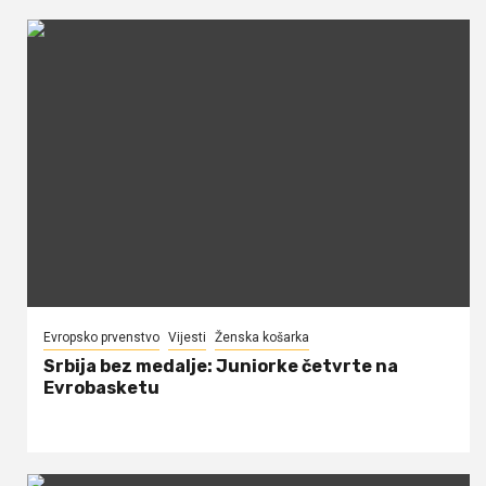
Evropsko prvenstvo
Vijesti
Ženska košarka
Srbija bez medalje: Juniorke četvrte na
Evrobasketu