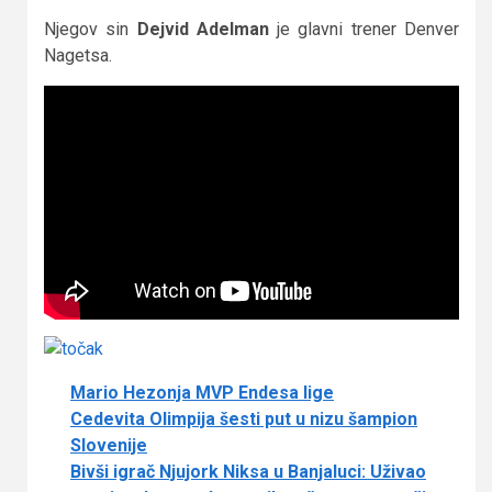
Njegov sin
Dejvid Adelman
je glavni trener Denver
Nagetsa.
Mario Hezonja MVP Endesa lige
Cedevita Olimpija šesti put u nizu šampion
Slovenije
Bivši igrač Njujork Niksa u Banjaluci: Uživao