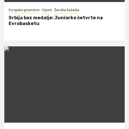
Evropsko prvenstvo
Vijesti
Ženska košarka
Srbija bez medalje: Juniorke četvrte na
Evrobasketu