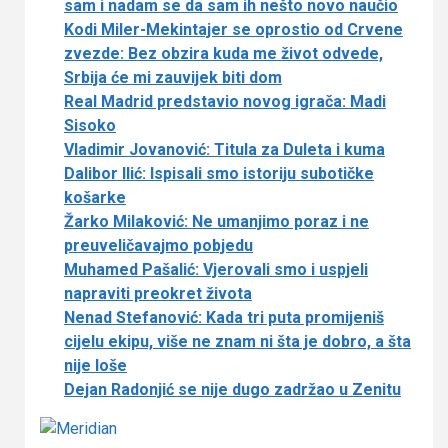
sam i nadam se da sam ih nešto novo naučio
Kodi Miler-Mekintajer se oprostio od Crvene
zvezde: Bez obzira kuda me život odvede,
Srbija će mi zauvijek biti dom
Real Madrid predstavio novog igrača: Madi
Sisoko
Vladimir Jovanović: Titula za Duleta i kuma
Dalibor Ilić: Ispisali smo istoriju subotičke
košarke
Žarko Milaković: Ne umanjimo poraz i ne
preuveličavajmo pobjedu
Muhamed Pašalić: Vjerovali smo i uspjeli
napraviti preokret života
Nenad Stefanović: Kada tri puta promijeniš
cijelu ekipu, više ne znam ni šta je dobro, a šta
nije loše
Dejan Radonjić se nije dugo zadržao u Zenitu