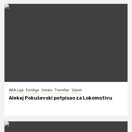
ABA Liga
Evroliga
Ostalo
Transferi
Vijesti
Alekej Pokuševski potpisao za Lokomotivu