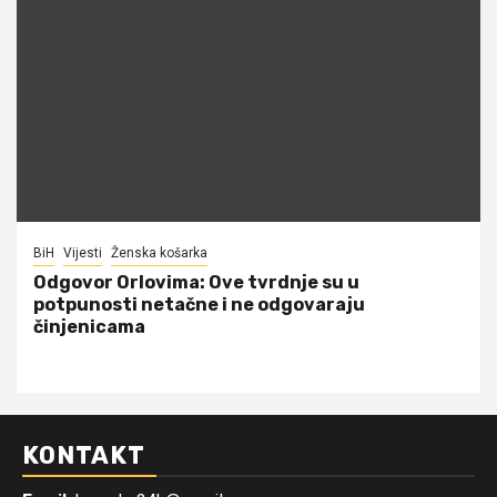
BiH
Vijesti
Ženska košarka
Odgovor Orlovima: ​Ove tvrdnje su u
potpunosti netačne i ne odgovaraju
činjenicama
KONTAKT