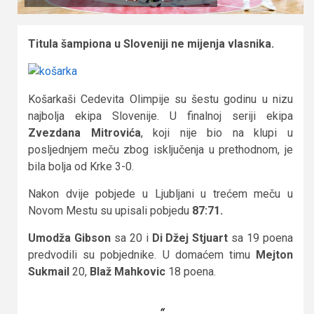
Titula šampiona u Sloveniji ne mijenja vlasnika.
Košarkaši Cedevita Olimpije su šestu godinu u nizu
najbolja ekipa Slovenije. U finalnoj seriji ekipa
Zvezdana Mitrovića
, koji nije bio na klupi u
posljednjem meču zbog isključenja u prethodnom, je
bila bolja od Krke 3-0.
Nakon dvije pobjede u Ljubljani u trećem meču u
Novom Mestu su upisali pobjedu
87:71.
Umodža Gibson
sa 20 i
Di Džej Stjuart
sa 19 poena
predvodili su pobjednike. U domaćem timu
Mejton
Sukmail
20,
Blaž Mahkovic
18 poena.