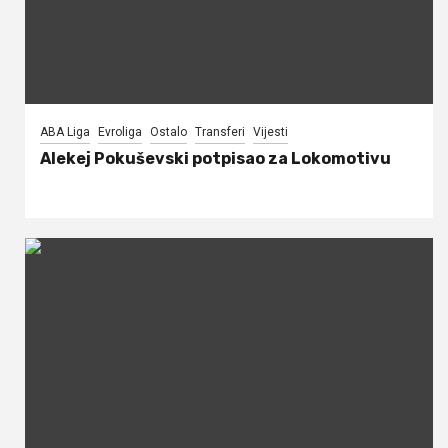
ABA Liga
Evroliga
Ostalo
Transferi
Vijesti
Alekej Pokuševski potpisao za Lokomotivu