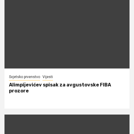
Svjetsko prvenstvo
Vijesti
Alimpijevićev spisak za avgustovske FIBA
prozore