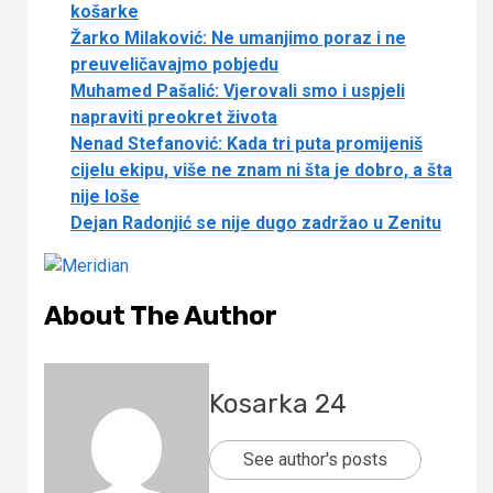
košarke
Žarko Milaković: Ne umanjimo poraz i ne
preuveličavajmo pobjedu
Muhamed Pašalić: Vjerovali smo i uspjeli
napraviti preokret života
Nenad Stefanović: Kada tri puta promijeniš
cijelu ekipu, više ne znam ni šta je dobro, a šta
nije loše
Dejan Radonjić se nije dugo zadržao u Zenitu
About The Author
Kosarka 24
See author's posts