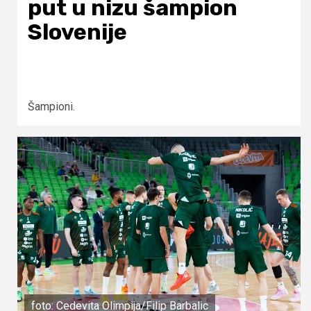
put u nizu šampion
Slovenije
Šampioni.
foto: Cedevita Olimpija/Filip Barbalic