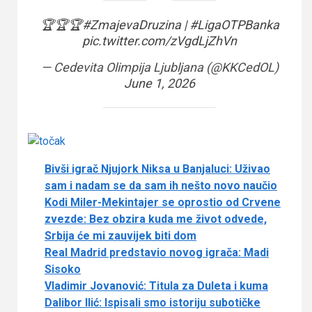
🏆🏆🏆
#ZmajevaDruzina
|
#LigaOTPBanka
pic.twitter.com/zVgdLjZhVn
— Cedevita Olimpija Ljubljana (@KKCedOL)
June 1, 2026
Bivši igrač Njujork Niksa u Banjaluci: Uživao
sam i nadam se da sam ih nešto novo naučio
Kodi Miler-Mekintajer se oprostio od Crvene
zvezde: Bez obzira kuda me život odvede,
Srbija će mi zauvijek biti dom
Real Madrid predstavio novog igrača: Madi
Sisoko
Vladimir Jovanović: Titula za Duleta i kuma
Dalibor Ilić: Ispisali smo istoriju subotičke