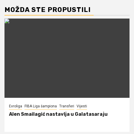
MOŽDA STE PROPUSTILI
Evroliga
FIBA Liga šampiona
Transferi
Vijesti
Alen Smailagić nastavlja u Galatasaraju