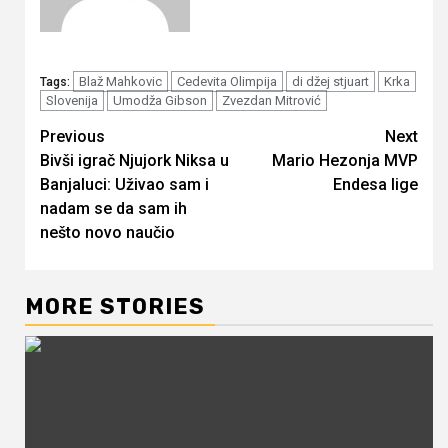
Blaž Mahkovic
Cedevita Olimpija
di džej stjuart
Krka
Tags:
Slovenija
Umodža Gibson
Zvezdan Mitrović
Continue
Previous
Next
Bivši igrač Njujork Niksa u
Mario Hezonja MVP
Reading
Banjaluci: Uživao sam i
Endesa lige
nadam se da sam ih
nešto novo naučio
MORE STORIES