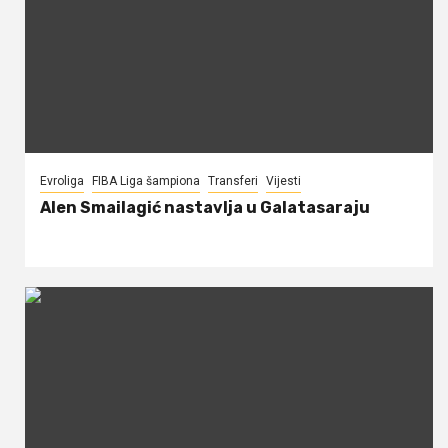
Evroliga
FIBA Liga šampiona
Transferi
Vijesti
Alen Smailagić nastavlja u Galatasaraju