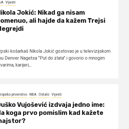
BA
Vijesti
ikola Jokić: Nikad ga nisam
omenuo, ali hajde da kažem Trejsi
egrejdi
rpski košarkaš Nikola Jokić gostovao je u televizijskom
ou Denver Nagetsa "Put do zlata" i govorio o mnogim
varima, karijeri,...
ropsko prvenstvo
NBA
Ostalo
Vijesti
uško Vujošević izdvaja jedno ime:
a koga prvo pomislim kad kažete
ajstor?