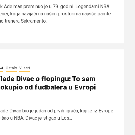
ik Adelman preminuo je u 79. godini. Legendarni NBA
rener, koga navijači na našim prostorima najviše pamte
ao trenera Sakramento...
BA
Ostalo
Vijesti
lade Divac o flopingu: To sam
okupio od fudbalera u Evropi
ade Divac bio je jedan od prvih igrača, koji je iz Evrope
išao u NBA. Divac je stigao u Los...