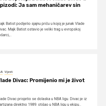
pizodi: Ja sam mehaničarev sin
jk Batist podijelio sjajnu priču u kojoj je junak Vlade
vac. Majk Batist ostavio je veliki trag u evropskoj
šarci,...
BA
Vijesti
lade Divac: Promijenio mi je život
lade Divac prisjetio se dolaska u NBA ligu. Divac je iz
rtizana direktno 1989. otišao u NBA ligu u ekipu...