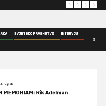
Facebook
Twitter
Instagram
Youtub
ARKA
SVJETSKO PRVENSTVO
INTERVJU
BA
Vijesti
N MEMORIAM: Rik Adelman