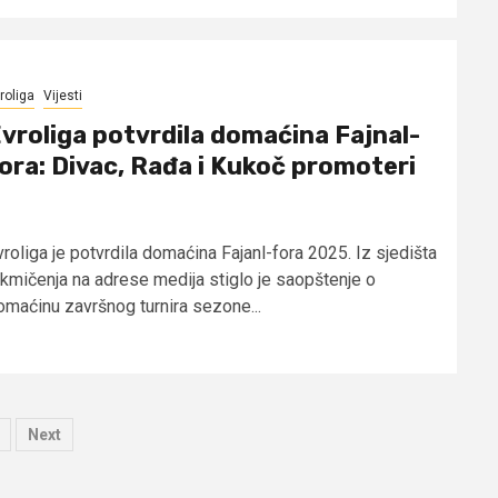
roliga
Vijesti
vroliga potvrdila domaćina Fajnal-
ora: Divac, Rađa i Kukoč promoteri
vroliga je potvrdila domaćina Fajanl-fora 2025. Iz sjedišta
akmičenja na adrese medija stiglo je saopštenje o
omaćinu završnog turnira sezone...
Next
ion