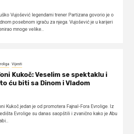
uško Vujošević legendarni trener Partizana govorio je o
ednom posebnom igraču za njega. Vujošević je u karijeri
enirao mnoge velike...
roliga
Vijesti
oni Kukoč: Veselim se spektaklu i
to ću biti sa Dinom i Vladom
oni Kukoč jedan je od promotera Fajnal-Fora Evrolige. Iz
jedišta Evrolige su danas saopštili i zvanično kako je Abu
bi...