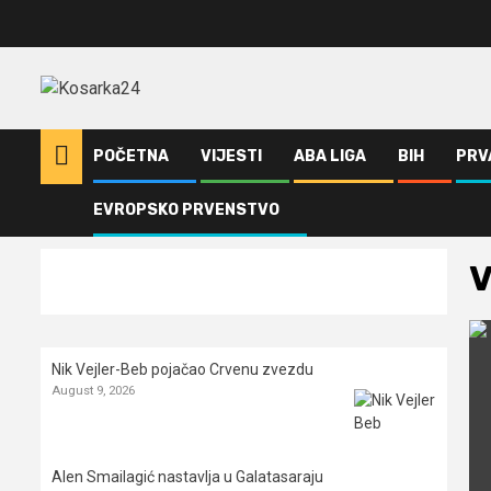
Skip
to
content
POČETNA
VIJESTI
ABA LIGA
BIH
PRV
EVROPSKO PRVENSTVO
Home
Vijesti
Vlade Divac
V
Nik Vejler-Beb pojačao Crvenu zvezdu
August 9, 2026
Alen Smailagić nastavlja u Galatasaraju