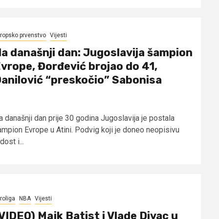
ropsko prvenstvo
Vijesti
a današnji dan: Jugoslavija šampion
vrope, Đorđević brojao do 41,
anilović “preskočio” Sabonisa
a današnji dan prije 30 godina Jugoslavija je postala
ampion Evrope u Atini. Podvig koji je doneo neopisivu
dost i...
roliga
NBA
Vijesti
VIDEO) Majk Batist i Vlade Divac u