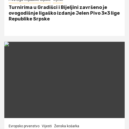
Turnirima u Gradišci i Bijeljini završeno je
ovogodišnje ligaško izdanje Jelen Pivo 3×3 lige
Republike Srpske
Evropsko prvenstvo
Vijesti
Ženska košarka