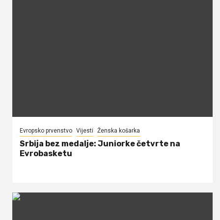
Evropsko prvenstvo
Vijesti
Ženska košarka
Srbija bez medalje: Juniorke četvrte na
Evrobasketu