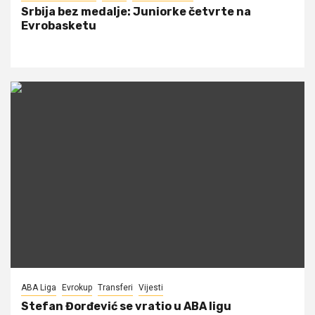
Srbija bez medalje: Juniorke četvrte na
Evrobasketu
ABA Liga
Evrokup
Transferi
Vijesti
Stefan Đorđević se vratio u ABA ligu