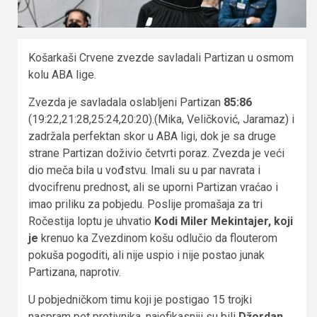
Košarkaši Crvene zvezde savladali Partizan u osmom
kolu ABA lige.
Zvezda je savladala oslabljeni Partizan
85:86
(19:22,21:28,25:24,20:20).(Mika, Veličković, Jaramaz) i
zadržala perfektan skor u ABA ligi, dok je sa druge
strane Partizan doživio četvrti poraz. Zvezda je veći
dio meča bila u vođstvu. Imali su u par navrata i
dvocifrenu prednost, ali se uporni Partizan vraćao i
imao priliku za pobjedu. Poslije promašaja za tri
Ročestija loptu je uhvatio
Kodi Miler Mekintajer, koji
je
krenuo ka Zvezdinom košu odlučio da flouterom
pokuša pogoditi, ali nije uspio i nije postao junak
Partizana, naprotiv.
U pobjedničkom timu koji je postigao 15 trojki
naspram pet protivnika, najefikasniji su bili
Džordan