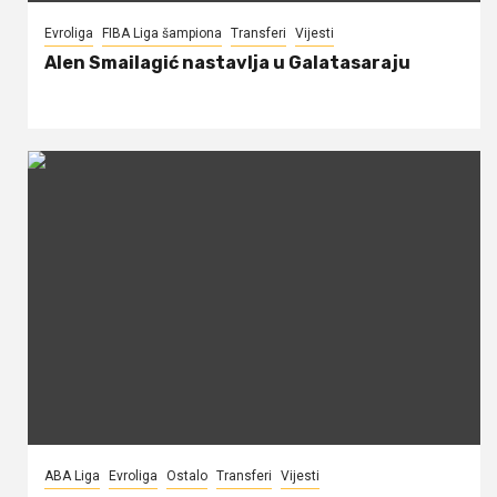
Evroliga
FIBA Liga šampiona
Transferi
Vijesti
Alen Smailagić nastavlja u Galatasaraju
ABA Liga
Evroliga
Ostalo
Transferi
Vijesti