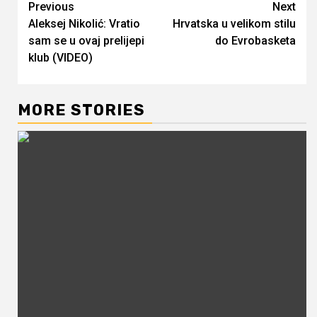
Continue
Previous
Next
Aleksej Nikolić: Vratio
Hrvatska u velikom stilu
Reading
sam se u ovaj prelijepi
do Evrobasketa
klub (VIDEO)
MORE STORIES