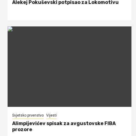
Alekej Pokuševski potpisao za Lokomotivu
Svjetsko prvenstvo
Vijesti
Alimpijevićev spisak za avgustovske FIBA
prozore