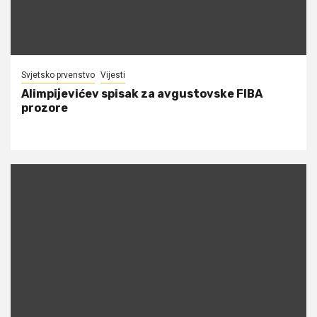
Svjetsko prvenstvo
Vijesti
Alimpijevićev spisak za avgustovske FIBA
prozore