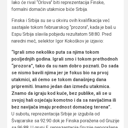
Iako će rival “Orlova” biti reprezentacija Finske,
formalni domaćin utakmice biće Srbija.
Finska i Srbija su se u okviru ovih kvalifikacija već
sastajale tokom februarskog “prozora”, kada je baš u
Espu Srbija slavila pobjedu rezultatom 58:80. Pred
naredni meč, selektor Igor Kokoškov je izjavio:
“Igrali smo nekoliko puta sa njima tokom
posljednjih godina. Igrali smo i tokom prethodnoh
“prozora”, tako da su nam dobro poznati. Do sada
se nismo bavili njima jer je fokus bio na prvoj
utakmici, ali ćemo se tokom današnjeg dana
pripremiti. Imamo jedan dan između utakmica.
Znamo da igraju kod kuće, bez publike, ali se u
svojoj hali osjećaju komotno i da sa navijačima ili
bez navijača imaju prednost domaćeg terena”.
U subotu, reprezentacija Srbije je izgubila od
Švajcarske sa 92:90 dok je Finska poražena od Gruzije
sa 96:88. U grupi E, reprezentacija Gruzije neporažena