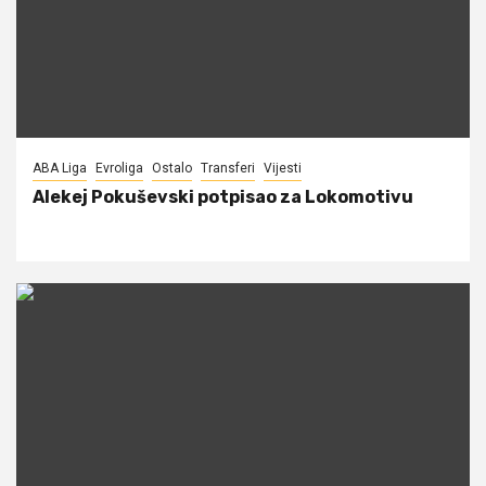
ABA Liga
Evroliga
Ostalo
Transferi
Vijesti
Alekej Pokuševski potpisao za Lokomotivu