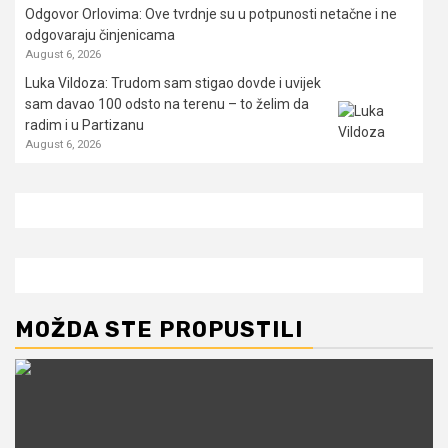
Odgovor Orlovima: ​Ove tvrdnje su u potpunosti netačne i ne
odgovaraju činjenicama
August 6, 2026
Luka Vildoza: Trudom sam stigao dovde i uvijek
sam davao 100 odsto na terenu – to želim da
radim i u Partizanu
August 6, 2026
MOŽDA STE PROPUSTILI