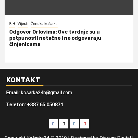
BiH
Vijesti
Ženska košarka
Odgovor Orlovima: ​Ove tvrdnje su u
potpunosti netačne i ne odgovaraju
činjenicama
KONTAKT
Email:
kosarka24h@gmail.com
Telefon: +387 65 050874
Facebook
Twitter
Instagram
Youtube