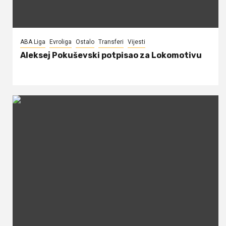
ABA Liga
Evroliga
Ostalo
Transferi
Vijesti
Aleksej Pokuševski potpisao za Lokomotivu