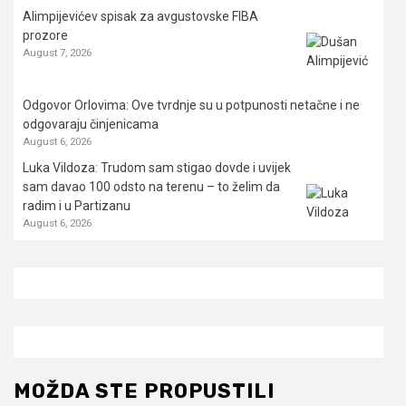
Alimpijevićev spisak za avgustovske FIBA
prozore
August 7, 2026
Odgovor Orlovima: ​Ove tvrdnje su u potpunosti netačne i ne
odgovaraju činjenicama
August 6, 2026
Luka Vildoza: Trudom sam stigao dovde i uvijek
sam davao 100 odsto na terenu – to želim da
radim i u Partizanu
August 6, 2026
MOŽDA STE PROPUSTILI