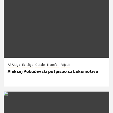
ABA Liga
Evroliga
Ostalo
Transferi
Vijesti
Aleksej Pokuševski potpisao za Lokomotivu