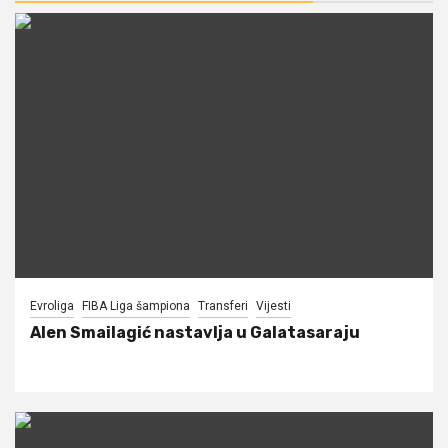
Evroliga
FIBA Liga šampiona
Transferi
Vijesti
Alen Smailagić nastavlja u Galatasaraju