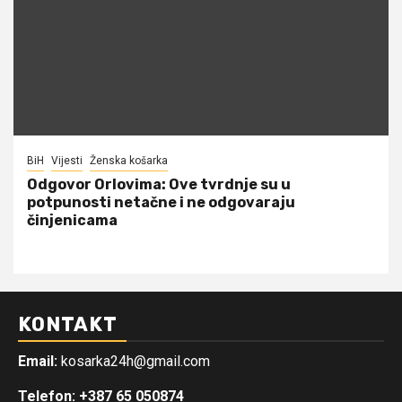
BiH
Vijesti
Ženska košarka
Odgovor Orlovima: ​Ove tvrdnje su u
potpunosti netačne i ne odgovaraju
činjenicama
KONTAKT
Email:
kosarka24h@gmail.com
Telefon: +387 65 050874