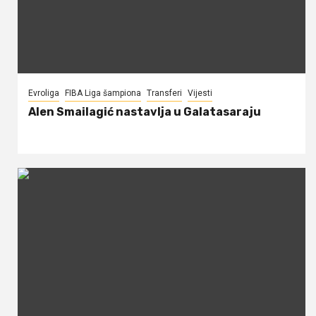
Evroliga
FIBA Liga šampiona
Transferi
Vijesti
Alen Smailagić nastavlja u Galatasaraju