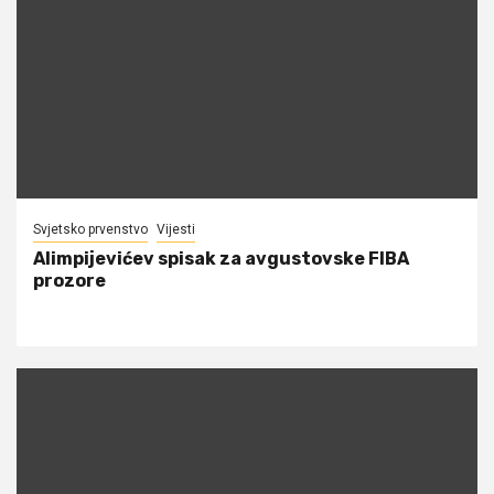
Svjetsko prvenstvo
Vijesti
Alimpijevićev spisak za avgustovske FIBA
prozore