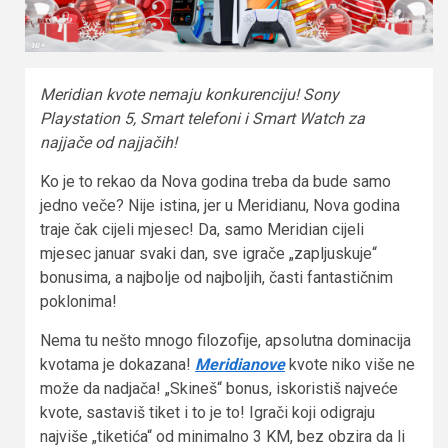
Meridian kvote nemaju konkurenciju! Sony
Playstation 5, Smart telefoni i Smart Watch za
najjače od najjačih!
Ko je to rekao da Nova godina treba da bude samo
jedno veče? Nije istina, jer u Meridianu, Nova godina
traje čak cijeli mjesec! Da, samo Meridian cijeli
mjesec januar svaki dan, sve igrače „zapljuskuje“
bonusima, a najbolje od najboljih, časti fantastičnim
poklonima!
Nema tu nešto mnogo filozofije, apsolutna dominacija
kvotama je dokazana!
Meridianove
kvote niko više ne
može da nadjača! „Skineš“ bonus, iskoristiš najveće
kvote, sastaviš tiket i to je to! Igrači koji odigraju
najviše „tiketića“ od minimalno 3 KM, bez obzira da li