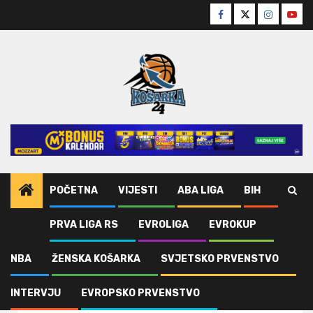
Skip
Facebook
Twitter
Instagra
Yout
to
content
POČETNA
VIJESTI
ABA LIGA
BIH
PRVA LIGA RS
EVROLIGA
EVROKUP
Home
Ostalo
JANUARSKA EKSPLOZIJA U MERIDIANU: Igraj najjače kvote za najbolje
poklone!
NBA
ŽENSKA KOŠARKA
SVJETSKO PRVENSTVO
INTERVJU
EVROPSKO PRVENSTVO
Ostalo
Vijesti