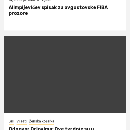
Alimpijevićev spisak za avgustovske FIBA
prozore
BiH
Vijesti
Ženska košarka
Odgovor Orlovima: ​Ove tvrdnje su u