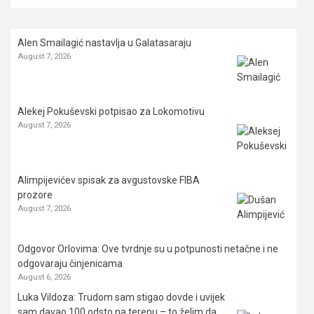
Alen Smailagić nastavlja u Galatasaraju
August 7, 2026
Alekej Pokuševski potpisao za Lokomotivu
August 7, 2026
Alimpijevićev spisak za avgustovske FIBA
prozore
August 7, 2026
Odgovor Orlovima: ​Ove tvrdnje su u potpunosti netačne i ne
odgovaraju činjenicama
August 6, 2026
Luka Vildoza: Trudom sam stigao dovde i uvijek
sam davao 100 odsto na terenu – to želim da