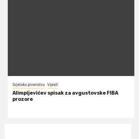
Svjetsko prvenstvo
Vijesti
Alimpijevićev spisak za avgustovske FIBA
prozore