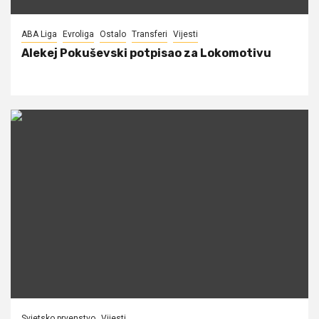
ABA Liga
Evroliga
Ostalo
Transferi
Vijesti
Alekej Pokuševski potpisao za Lokomotivu
Svjetsko prvenstvo
Vijesti