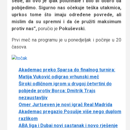
sebe, ali ovo je ipak polufinale i bilo bi dobro da
pobijedimo. Sigurno nas očekuje teška utakmica,
uprkos tome što imaju određene povrede, ali
mislim da su spremni i da će pružiti maksimum
protiv nas”,
poručio je
Pokuševski.
Prvi meč na programu je u ponedjeljak i počinje u 20
časova.
Akademac preko Sparsa do finalnog turnira:
Matija Vuković odigrao vrhunski meč
Široki odličnom igrom u drugoj četvrtini do
pobjede protiv Borca: Dmitrik Trajs
nezaustavljiv
Omer Jurtseven je novi igrač Real Madrida
Akademac pregazio Posušje više nego duplom
razlikom
ABA liga i Dubai novi sastanak i novo rješenje