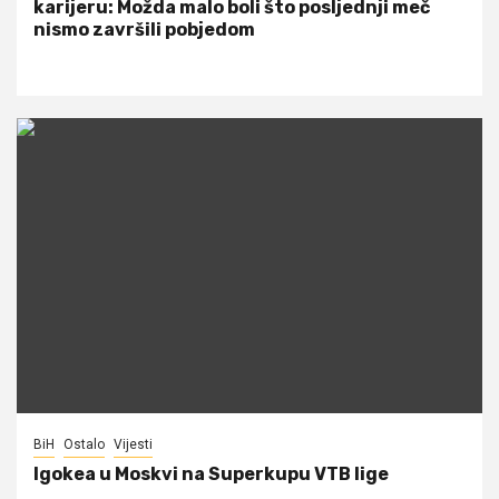
karijeru: Možda malo boli što posljednji meč
nismo završili pobjedom
BiH
Ostalo
Vijesti
Igokea u Moskvi na Superkupu VTB lige