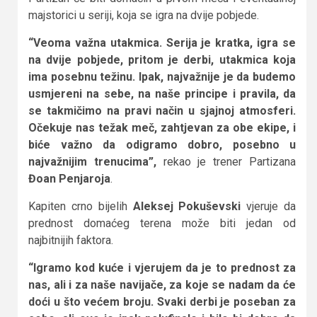
majstorici u seriji, koja se igra na dvije pobjede.
“Veoma važna utakmica. Serija je kratka, igra se
na dvije pobjede, pritom je derbi, utakmica koja
ima posebnu težinu. Ipak, najvažnije je da budemo
usmjereni na sebe, na naše principe i pravila, da
se takmičimo na pravi način u sjajnoj atmosferi.
Očekuje nas težak meč, zahtjevan za obe ekipe, i
biće važno da odigramo dobro, posebno u
najvažnijim trenucima”,
rekao je trener Partizana
Đoan Penjaroja
.
Kapiten crno bijelih
Aleksej Pokuševski
vjeruje da
prednost domaćeg terena može biti jedan od
najbitnijih faktora.
“Igramo kod kuće i vjerujem da je to prednost za
nas, ali i za naše navijače, za koje se nadam da će
doći u što većem broju. Svaki derbi je poseban za