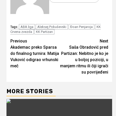
ABA liga
Aleksej Pokuševski
Đoan Penjaroja
KK
Tags:
Crvena zvezda
KK Partizan
Continue
Previous
Next
Akademac preko Sparsa
Saša Obradović pred
Reading
do finalnog turnira: Matija
Partizan: Nebitno je ko je
Vuković odigrao vrhunski
u boljoj poziciji, u
meč
manjem ritmu ili čiji igrači
su povrijeđeni
MORE STORIES