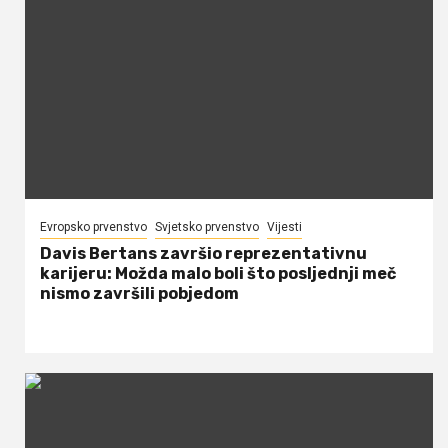
Evropsko prvenstvo
Svjetsko prvenstvo
Vijesti
Davis Bertans završio reprezentativnu
karijeru: Možda malo boli što posljednji meč
nismo završili pobjedom