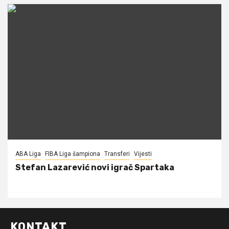
ABA Liga
FIBA Liga šampiona
Transferi
Vijesti
Stefan Lazarević novi igrač Spartaka
KONTAKT