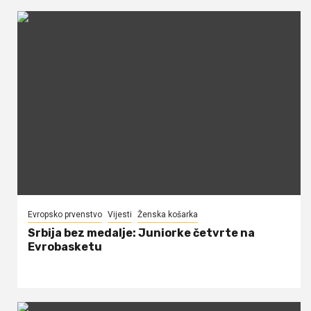
Evropsko prvenstvo
Vijesti
Ženska košarka
Srbija bez medalje: Juniorke četvrte na
Evrobasketu