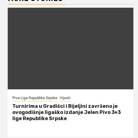
Prva Liga Republike Srpske
Vijesti
Turnirima u Gradišci i Bijeljini završeno je
ovogodišnje ligaško izdanje Jelen Pivo 3×3
lige Republike Srpske