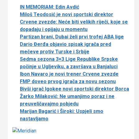
IN MEMORIAM: Edin Avdić
Miloš Teodosić je novi sportski direktor
Crvene zvezde: Neće biti velikih riječi, koje se
dopadaju i opijaju u momentu
Partizan brani, Dubai želi prvi trofej ABA lige
Dario Đerđa objavio spisak igrača pred
mečeve protiv Turske i Srbije
Sedma sezona 3×3 Lige Republike Srpske
počinje u Ugljeviku, a završava u Banjaluci
Ibon Navaro je novi trener Crvene zvezde
FMP doveo prvog igrača za novu sezonu
Bivši igrač Igokee novi sportski direktor Borca
Žarko Milaković: Ne umanjimo poraz i ne
preuveličavajmo pobjedu
Marijan Bagarić i Široki: Uspjeli smo
nastavljamo