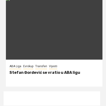
ABA Liga
Evrokup
Transferi
Vijesti
Stefan Đorđević se vratio u ABA ligu