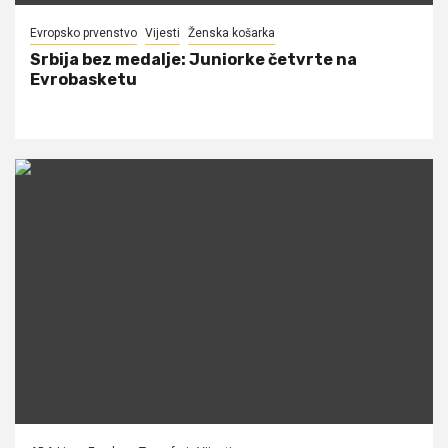
Evropsko prvenstvo
Vijesti
Ženska košarka
Srbija bez medalje: Juniorke četvrte na
Evrobasketu