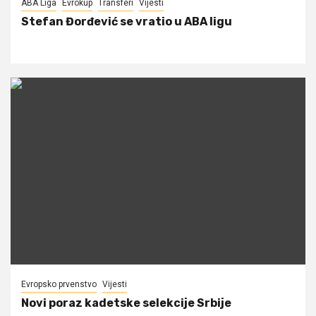
ABA Liga
Evrokup
Transferi
Vijesti
Stefan Đorđević se vratio u ABA ligu
Evropsko prvenstvo
Vijesti
Novi poraz kadetske selekcije Srbije