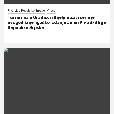
Prva Liga Republike Srpske
Vijesti
Turnirima u Gradišci i Bijeljini završeno je
ovogodišnje ligaško izdanje Jelen Pivo 3×3 lige
Republike Srpske