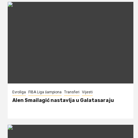
Evroliga
FIBA Liga šampiona
Transferi
Vijesti
Alen Smailagić nastavlja u Galatasaraju