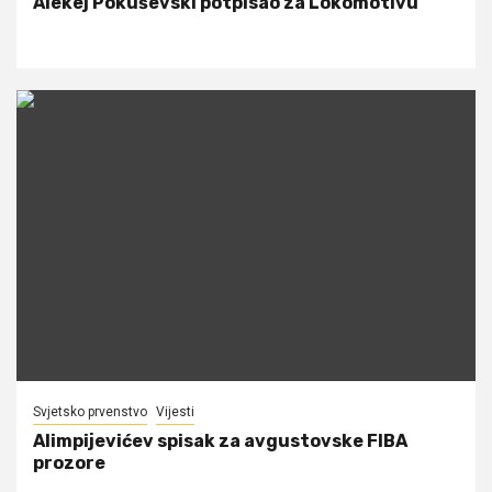
Alekej Pokuševski potpisao za Lokomotivu
Svjetsko prvenstvo
Vijesti
Alimpijevićev spisak za avgustovske FIBA
prozore