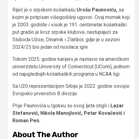
Riječ je o srpskom košarkašu
Urošu Paunoviću,
sa
kojim je potpisan višegodišnji ugovor
.
Ovaj momak koji
je 2003. godište i visok je 191. centimetar košarkaški
put gradio je kroz srpske klubove, nastupajući za
Sloboda Užice, Dinamik i Zlatibor, gdje je u sezoni
2024/25 bio jedan od nosilaca igre.
Tokom 2025. godine karijeru je nastavio na američkom
univerzitetu University of Connecticut (UConn), jednom
od najuglednijih košarkaških programa u NCAA ligi.
Sa U20 reprezentacijom Srbije je 2022. godine osvojio
Evropsko prvenstvo B divizije.
Prije Paunovića u Igokeu su ovog ljeta stigli i
Lazar
Stefanović, Nikola Manojlović, Petar Kovačević i
Roman Pen.
About The Author