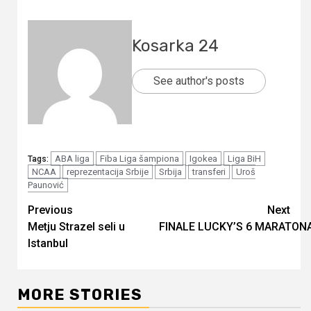
Kosarka 24
See author's posts
ABA liga
Fiba Liga šampiona
Igokea
Liga BiH
Tags:
NCAA
reprezentacija Srbije
Srbija
transferi
Uroš
Paunović
Continue
Previous
Next
Metju Strazel seli u
FINALE LUCKY’S 6 MARATONA: 
Reading
Istanbul
MORE STORIES