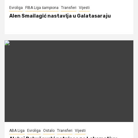
Evroliga
FIBA Liga šampiona
Transferi
Vijesti
Alen Smailagić nastavlja u Galatasaraju
ABA Liga
Evroliga
Ostalo
Transferi
Vijesti