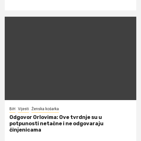
BiH
Vijesti
Ženska košarka
Odgovor Orlovima: ​Ove tvrdnje su u
potpunosti netačne i ne odgovaraju
činjenicama