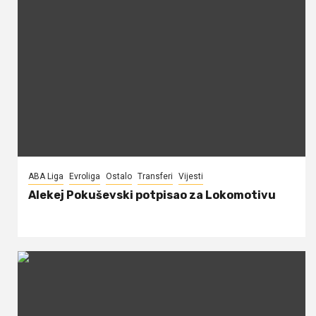
ABA Liga
Evroliga
Ostalo
Transferi
Vijesti
Alekej Pokuševski potpisao za Lokomotivu