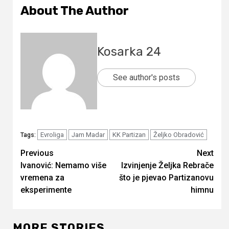
About The Author
Kosarka 24
See author's posts
Evroliga
Jam Madar
KK Partizan
Željko Obradović
Tags:
Continue
Previous
Next
Ivanović: Nemamo više
Izvinjenje Željka Rebrače
Reading
vremena za
što je pjevao Partizanovu
eksperimente
himnu
MORE STORIES