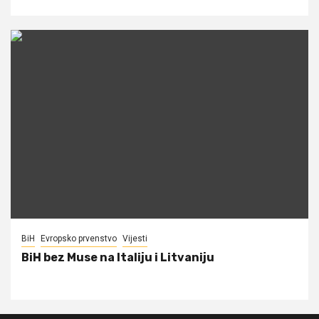
BiH
Evropsko prvenstvo
Vijesti
BiH bez Muse na Italiju i Litvaniju