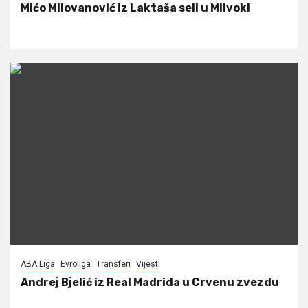
Mićo Milovanović iz Laktaša seli u Milvoki
ABA Liga
Evroliga
Transferi
Vijesti
Andrej Bjelić iz Real Madrida u Crvenu zvezdu