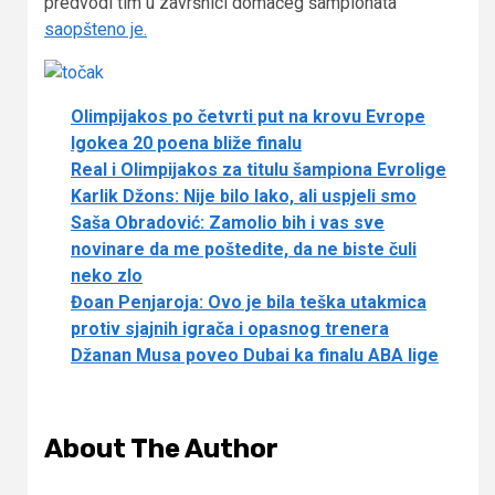
predvodi tim u završnici domaćeg šampionata”
saopšteno je.
Olimpijakos po četvrti put na krovu Evrope
Igokea 20 poena bliže finalu
Real i Olimpijakos za titulu šampiona Evrolige
Karlik Džons: Nije bilo lako, ali uspjeli smo
Saša Obradović: Zamolio bih i vas sve
novinare da me poštedite, da ne biste čuli
neko zlo
Đoan Penjaroja: Ovo je bila teška utakmica
protiv sjajnih igrača i opasnog trenera
Džanan Musa poveo Dubai ka finalu ABA lige
About The Author