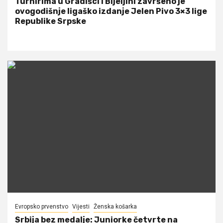
Turnirima u Gradišci i Bijeljini završeno je
ovogodišnje ligaško izdanje Jelen Pivo 3×3 lige
Republike Srpske
Evropsko prvenstvo
Vijesti
Ženska košarka
Srbija bez medalje: Juniorke četvrte na