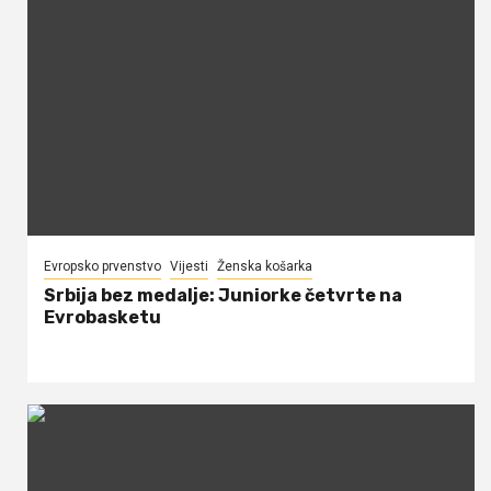
Evropsko prvenstvo
Vijesti
Ženska košarka
Srbija bez medalje: Juniorke četvrte na
Evrobasketu