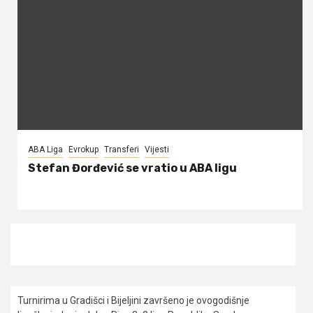
ABA Liga
Evrokup
Transferi
Vijesti
Stefan Đorđević se vratio u ABA ligu
Turnirima u Gradišci i Bijeljini završeno je ovogodišnje