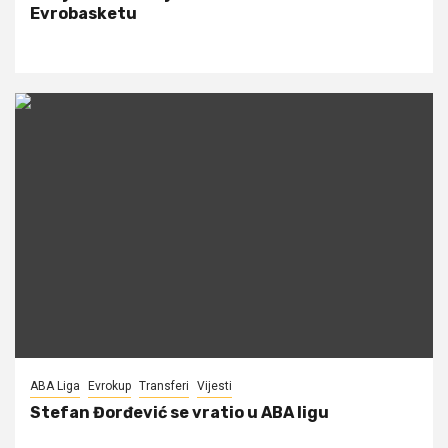
Evrobasketu
ABA Liga
Evrokup
Transferi
Vijesti
Stefan Đorđević se vratio u ABA ligu