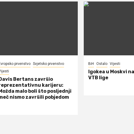
Evropsko prvenstvo
Svjetsko prvenstvo
BiH
Ostalo
Vijesti
Igokea u Moskvi n
ijesti
VTB lige
Davis Bertans završio
reprezentativnu karijeru:
Možda malo boli što posljednji
meč nismo završili pobjedom