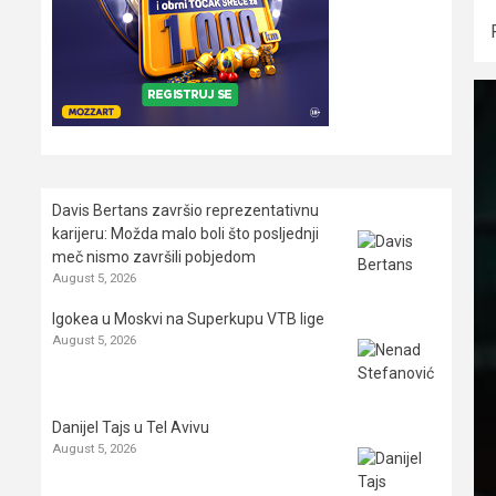
Davis Bertans završio reprezentativnu
karijeru: Možda malo boli što posljednji
meč nismo završili pobjedom
August 5, 2026
Igokea u Moskvi na Superkupu VTB lige
August 5, 2026
Danijel Tajs u Tel Avivu
August 5, 2026