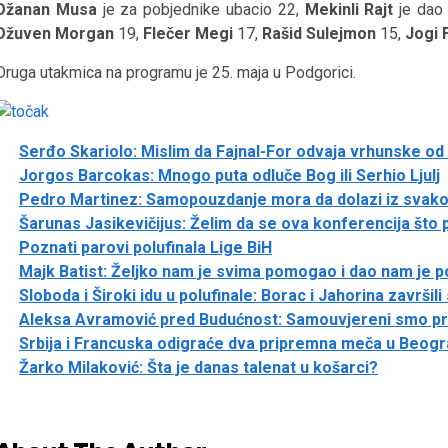
Džanan Musa
je za pobjednike ubacio 22,
Mekinli Rajt
je dao
Džuven Morgan
19,
Flečer Megi
17,
Rašid Sulejmon
15,
Jogi 
Druga utakmica na programu je 25. maja u Podgorici.
Serđo Skariolo: Mislim da Fajnal-For odvaja vrhunske o
Jorgos Barcokas: Mnogo puta odluče Bog ili Serhio Ljulj
Pedro Martinez: Samopouzdanje mora da dolazi iz svak
Šarunas Jasikevičijus: Želim da se ova konferencija što 
Poznati parovi polufinala Lige BiH
Majk Batist: Željko nam je svima pomogao i dao nam je 
Sloboda i Široki idu u polufinale: Borac i Jahorina završil
Aleksa Avramović pred Budućnost: Samouvjereni smo p
Srbija i Francuska odigraće dva pripremna meča u Beogr
Žarko Milaković: Šta je danas talenat u košarci?