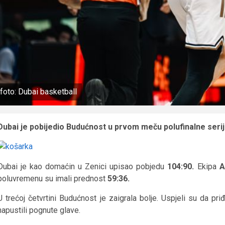
foto: Dubai basketball
Dubai je pobijedio Budućnost u prvom meču polufinalne serij
Dubai je kao domaćin u Zenici upisao pobjedu
104:90.
Ekipa
A
poluvremenu su imali prednost
59:36.
U trećoj četvrtini Budućnost je zaigrala bolje. Uspjeli su da pr
napustili pognute glave.