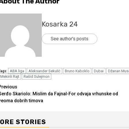
About The Author
Kosarka 24
See author's posts
ABA liga
Aleksander Sekulić
Bruno Kaboklo
Dubai
Džanan Mus
Tags:
Mekinli Rajt
Rašid Sulejmon
Continue
Previous
Serđo Skariolo: Mislim da Fajnal-For odvaja vrhunske od
Reading
veoma dobrih timova
ORE STORIES