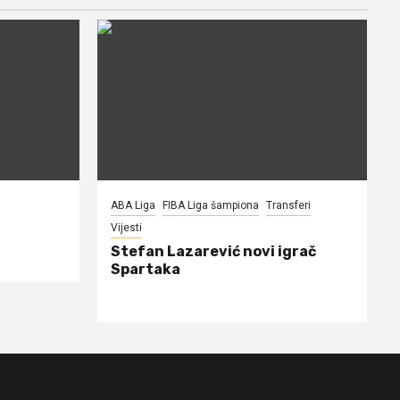
ABA Liga
FIBA Liga šampiona
Transferi
Vijesti
Stefan Lazarević novi igrač
Spartaka