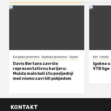
Evropsko prvenstvo
Svjetsko prvenstvo
Vijesti
BiH
Ostalo
Davis Bertans završio
Igokea u
reprezentativnu karijeru:
VTB lige
Možda malo boli što posljednji
meč nismo završili pobjedom
KONTAKT