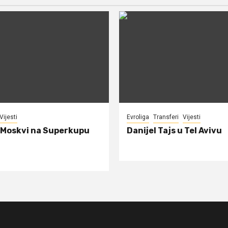
Vijesti
Evroliga
Transferi
Vijesti
 Moskvi na Superkupu
Danijel Tajs u Tel Avivu