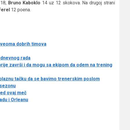
 18,
Bruno Kaboklo
14 uz 12 skokova. Na drugoj strani
Ferel
12 poena.
d veoma dobrih timova
odnevnog rada
prije završi i da mogu sa ekipom da odem na trening
polaznu tačku da se bavimo trenerskim poslom
i sezonu
red ovaj meč
adu i Orleanu