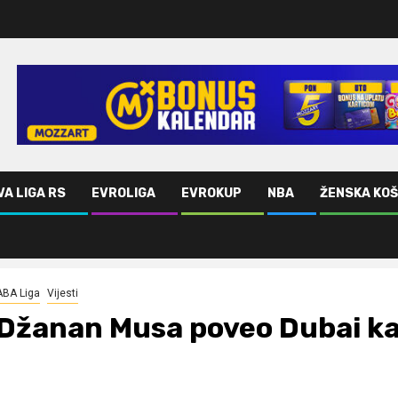
VA LIGA RS
EVROLIGA
EVROKUP
NBA
ŽENSKA KO
ABA Liga
Vijesti
Džanan Musa poveo Dubai ka 