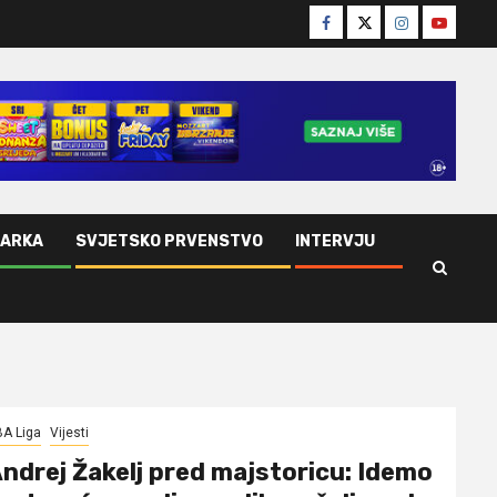
Facebook
Twitter
Instagram
Youtube
ŠARKA
SVJETSKO PRVENSTVO
INTERVJU
A Liga
Vijesti
ndrej Žakelj pred majstoricu: Idemo