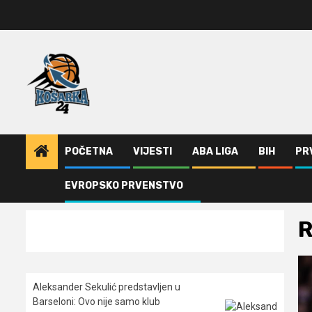
Skip
to
content
POČETNA
VIJESTI
ABA LIGA
BIH
PR
EVROPSKO PRVENSTVO
Home
Vijesti
Rašid Sulejmon
R
Aleksander Sekulić predstavljen u
Barseloni: Ovo nije samo klub