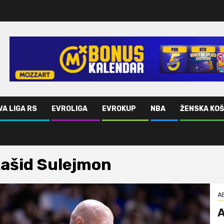
VA LIGA RS
EVROLIGA
EVROKUP
NBA
ŽENSKA KO
ašid Sulejmon
AB
A