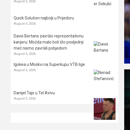
August 6, 2026
Quick Solution najbolji u Prijedoru
August 6, 2026
Davis Bertans završio reprezentativnu
karijeru: Možda malo boli što posljednji
meč nismo završili pobjedom
August 5, 2026
Igokea u Moskvi na Superkupu VTB lige
August 5, 2026
Danijel Tajs u Tel Avivu
August 5, 2026