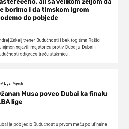
asterećeno, ali sa velikom željom da
e borimo i da timskom igrom
ođemo do pobjede
ndrej Žakelj trener Budućnosti i bek tog tima Rašid
lejmon najavili majstoricu protiv Dubaija. Dubai i
udućnosti odigraće treću utakmicu...
A Liga
Vijesti
žanan Musa poveo Dubai ka finalu
BA lige
ubai je pobijedio Budućnost u prvom meču polufinalne