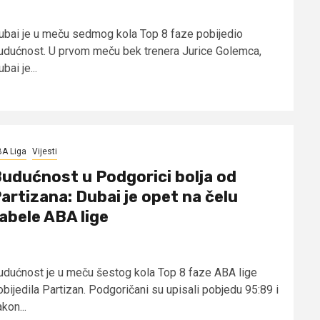
ubai je u meču sedmog kola Top 8 faze pobijedio
udućnost. U prvom meču bek trenera Jurice Golemca,
bai je...
A Liga
Vijesti
udućnost u Podgorici bolja od
artizana: Dubai je opet na čelu
abele ABA lige
udućnost je u meču šestog kola Top 8 faze ABA lige
obijedila Partizan. Podgoričani su upisali pobjedu 95:89 i
kon...