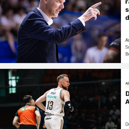
r
s
d
A
Su
B
AB
D
A
D