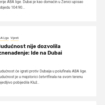
erije ABA lige. Dubai je kao domaćin u Zenici upisao
bjedu 104:90....
A Liga
Vijesti
udućnost nije dozvolila
znenađenje: Ide na Dubai
dućnost će igrati protiv Dubaija u polufinalu ABA lige.
udućnost je u majstorici četvrtfinala na svom terenu
jedljivo pobijedila Kluž...