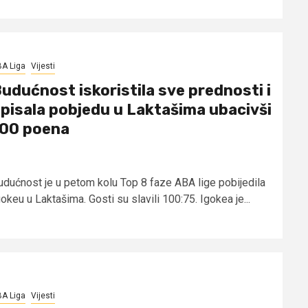
A Liga
Vijesti
udućnost iskoristila sve prednosti i
pisala pobjedu u Laktašima ubacivši
00 poena
udućnost je u petom kolu Top 8 faze ABA lige pobijedila
okeu u Laktašima. Gosti su slavili 100:75. Igokea je...
A Liga
Vijesti