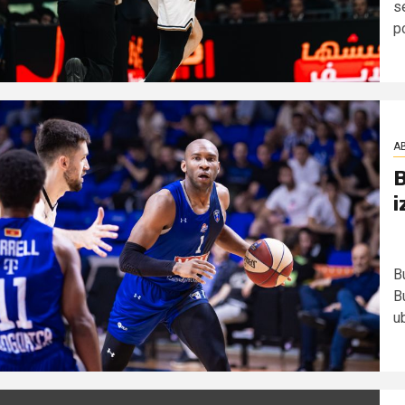
s
po
AB
B
i
Bu
B
ub