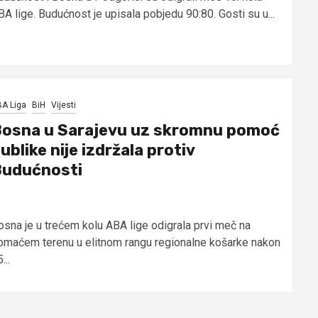
BA lige. Budućnost je upisala pobjedu 90:80. Gosti su u...
A Liga
BiH
Vijesti
osna u Sarajevu uz skromnu pomoć
ublike nije izdržala protiv
udućnosti
osna je u trećem kolu ABA lige odigrala prvi meč na
omaćem terenu u elitnom rangu regionalne košarke nakon
...