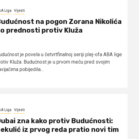
A Liga
Vijesti
udućnost na pogon Zorana Nikolića
o prednosti protiv Kluža
dućnost je povela u četvrtfinalnoj seriji plej-ofa ABA lige
rotiv Kluža. Budućnost je u prvom meču pred svojim
vijačima pobijedila...
A Liga
Vijesti
ubai zna kako protiv Budućnosti:
ekulić iz prvog reda pratio novi tim