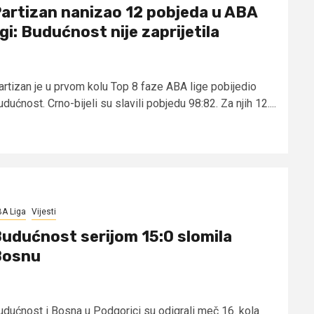
artizan nanizao 12 pobjeda u ABA
igi: Budućnost nije zaprijetila
artizan je u prvom kolu Top 8 faze ABA lige pobijedio
dućnost. Crno-bijeli su slavili pobjedu 98:82. Za njih 12....
A Liga
Vijesti
udućnost serijom 15:0 slomila
Bosnu
udućnost i Bosna u Podgorici su odigrali meč 16. kola