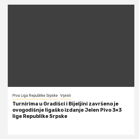
Prva Liga Republike Srpske
Vijesti
Turnirima u Gradišci i Bijeljini završeno je
ovogodišnje ligaško izdanje Jelen Pivo 3×3
lige Republike Srpske