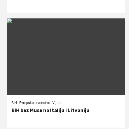
BiH
Evropsko prvenstvo
Vijesti
BiH bez Muse na Italiju i Litvaniju