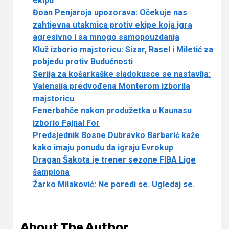
ekipu
Đoan Penjaroja upozorava: Očekuje nas
zahtjevna utakmica protiv ekipe koja igra
agresivno i sa mnogo samopouzdanja
Kluž izborio majstoricu: Sizar, Rasel i Miletić za
pobjedu protiv Budućnosti
Serija za košarkaške sladokusce se nastavlja:
Valensija predvođena Monterom izborila
majstoricu
Fenerbahče nakon produžetka u Kaunasu
izborio Fajnal For
Predsjednik Bosne Dubravko Barbarić kaže
kako imaju ponudu da igraju Evrokup
Dragan Šakota je trener sezone FIBA Lige
šampiona
Žarko Milaković: Ne poredi se. Ugledaj se.
About The Author