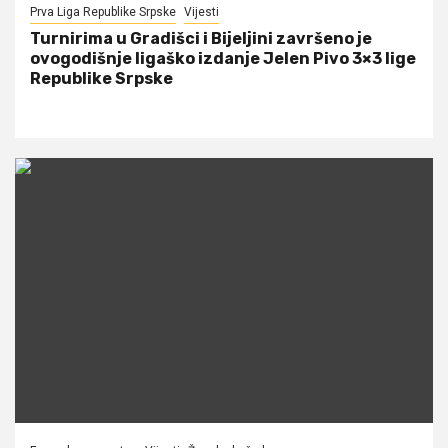
Prva Liga Republike Srpske
Vijesti
Turnirima u Gradišci i Bijeljini završeno je
ovogodišnje ligaško izdanje Jelen Pivo 3×3 lige
Republike Srpske