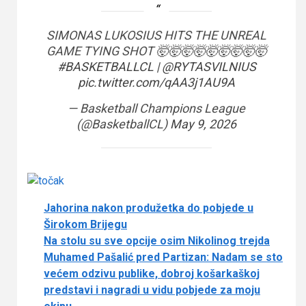
SIMONAS LUKOSIUS HITS THE UNREAL
GAME TYING SHOT 🤯🤯🤯🤯🤯🤯🤯🤯🤯
#BASKETBALLCL
|
@RYTASVILNIUS
pic.twitter.com/qAA3j1AU9A
— Basketball Champions League
(@BasketballCL)
May 9, 2026
Jahorina nakon produžetka do pobjede u
Širokom Brijegu
Na stolu su sve opcije osim Nikolinog trejda
Muhamed Pašalić pred Partizan: Nadam se sto
većem odzivu publike, dobroj košarkaškoj
predstavi i nagradi u vidu pobjede za moju