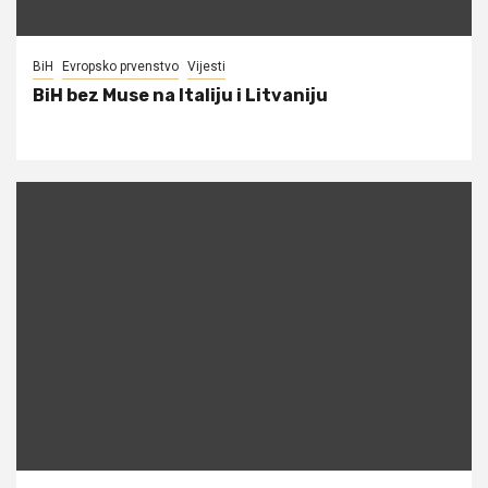
BiH
Evropsko prvenstvo
Vijesti
BiH bez Muse na Italiju i Litvaniju