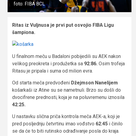
foto: FIBA BCL
Ritas iz Vuljnusa je prvi put osvojio FIBA Ligu
šampiona.
U finalnom meču u Badaloni pobijedili su AEK nakon
velikog preokreta i produžetka sa
92:86.
Osim trofeja
Ritasu je pripala i suma od milion evra.
Od starta meča predvođeni
Džejmson Nanelijem
košarkaši iz Atine su se nametnuli. Brzo su došli do
dvocifrene prednosti, koja je na poluvremenu iznosila
42:25.
U nastavku slična priča kontrola meča AEK-a, koji je
pred posljednju četvrtinu imao vođstvo
62:45
i činilo
se da će to biti rutinsko odrađivanje posla do kraja.