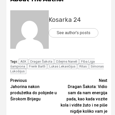
Kosarka 24
See author's posts
AEK
Dragan Šakota
Džejms Naneli
Fiba Liga
Tags:
šampiona
Frenk Bartli
Lukas Lekavičijus
Ritas
Simonas
Lukošijus
Continue
Previous
Next
Jahorina nakon
Dragan Šakota: Vidio
Reading
produžetka do pobjede u
sam da nam energija
Širokom Brijegu
pada, kao kada vozite
kola i vidite žuto i ne piše
nigdje koliko vam je