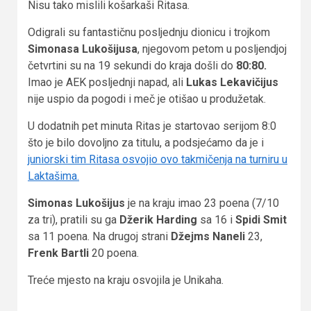
Nisu tako mislili košarkaši Ritasa.
Odigrali su fantastičnu posljednju dionicu i trojkom
Simonasa Lukošijusa
, njegovom petom u posljendjoj
četvrtini su na 19 sekundi do kraja došli do
80:80.
Imao je AEK posljednji napad, ali
Lukas Lekavičijus
nije uspio da pogodi i meč je otišao u produžetak.
U dodatnih pet minuta Ritas je startovao serijom 8:0
što je bilo dovoljno za titulu, a podsjećamo da je i
juniorski tim Ritasa osvojio ovo takmičenja na turniru u
Laktašima.
Simonas Lukošijus
je na kraju imao 23 poena (7/10
za tri), pratili su ga
Džerik Harding
sa 16 i
Spidi Smit
sa 11 poena. Na drugoj strani
Džejms Naneli
23,
Frenk Bartli
20 poena.
Treće mjesto na kraju osvojila je Unikaha.