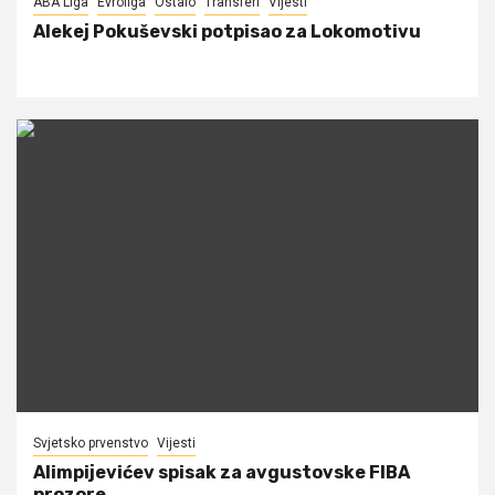
ABA Liga
Evroliga
Ostalo
Transferi
Vijesti
Alekej Pokuševski potpisao za Lokomotivu
Svjetsko prvenstvo
Vijesti
Alimpijevićev spisak za avgustovske FIBA
prozore