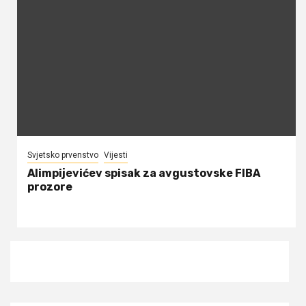
Svjetsko prvenstvo
Vijesti
Alimpijevićev spisak za avgustovske FIBA
prozore