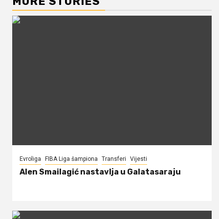
MORE STORIES
Evroliga
FIBA Liga šampiona
Transferi
Vijesti
Alen Smailagić nastavlja u Galatasaraju