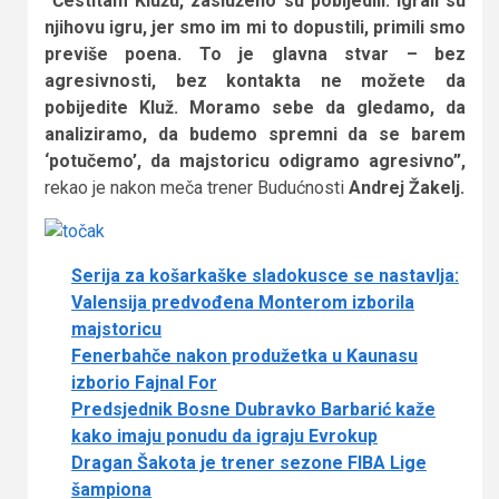
“Čestitam Klužu, zasluženo su pobijedili. Igrali su
njihovu igru, jer smo im mi to dopustili, primili smo
previše poena. To je glavna stvar – bez
agresivnosti, bez kontakta ne možete da
pobijedite Kluž. Moramo sebe da gledamo, da
analiziramo, da budemo spremni da se barem
‘potučemo’, da majstoricu odigramo agresivno”,
rekao je nakon meča trener Budućnosti
Andrej Žakelj.
Serija za košarkaške sladokusce se nastavlja:
Valensija predvođena Monterom izborila
majstoricu
Fenerbahče nakon produžetka u Kaunasu
izborio Fajnal For
Predsjednik Bosne Dubravko Barbarić kaže
kako imaju ponudu da igraju Evrokup
Dragan Šakota je trener sezone FIBA Lige
šampiona