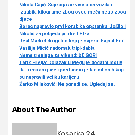
Nikola Gajić: Supruga se više unervozila i
izgubila kilograme zbog ovog meča nego zbog
djece
Borac napravio prvi korak ka opstanku: Jošilo i
Nikolić za pobjedu protiv TFT-a
Real Madrid drugi tim koji je ovjerio Fajnal-For:
Vasilije Micić nadomak tripl-dabla
Nema treninga za vikend: ĐE GORI
Tarik Hrelja: Dolazak u Megu je dodatni motiv
da treniram jače i postanem jedan od onih koji
su napravili veliku karijeru
Žarko Milaković: Ne poredi se. Ugledaj se.
About The Author
Kosarka 24