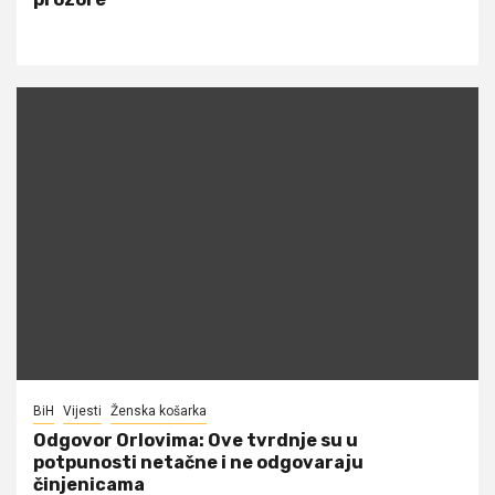
BiH
Vijesti
Ženska košarka
Odgovor Orlovima: ​Ove tvrdnje su u
potpunosti netačne i ne odgovaraju
činjenicama