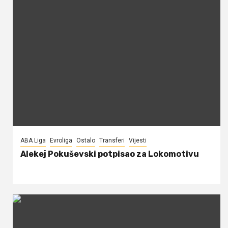
ABA Liga
Evroliga
Ostalo
Transferi
Vijesti
Alekej Pokuševski potpisao za Lokomotivu