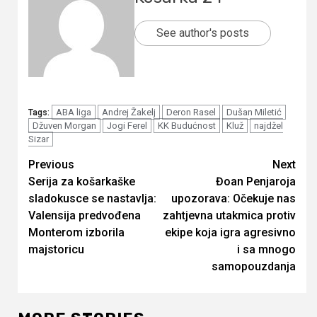
See author's posts
ABA liga
Andrej Žakelj
Deron Rasel
Dušan Miletić
Tags:
Džuven Morgan
Jogi Ferel
KK Budućnost
Kluž
najdžel
Sizar
Continue
Previous
Next
Serija za košarkaške
Đoan Penjaroja
Reading
sladokusce se nastavlja:
upozorava: Očekuje nas
Valensija predvođena
zahtjevna utakmica protiv
Monterom izborila
ekipe koja igra agresivno
majstoricu
i sa mnogo
samopouzdanja