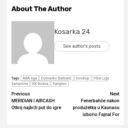
About The Author
Kosarka 24
See author's posts
ABA liga
Dubravko Barbarić
Evrokup
Fiba Liga
Tags:
šampiona
KK Bosna
Sarajevo
Continue
Previous
Next
MERIDIAN I AIRCASH:
Fenerbahče nakon
Reading
Otkrij najbrži put do igre
produžetka u Kaunasu
izborio Fajnal For