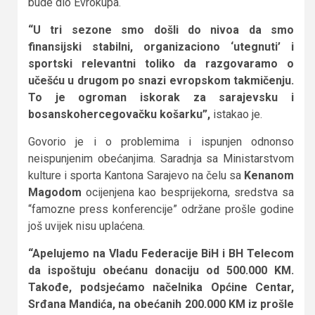
bude dio Evrokupa.
“U tri sezone smo došli do nivoa da smo
finansijski stabilni, organizaciono ‘utegnuti’ i
sportski relevantni toliko da razgovaramo o
učešću u drugom po snazi evropskom takmičenju.
To je ogroman iskorak za sarajevsku i
bosanskohercegovačku košarku”,
istakao je.
Govorio je i o problemima i ispunjen odnonso
neispunjenim obećanjima. Saradnja sa Ministarstvom
kulture i sporta Kantona Sarajevo na čelu sa
Kenanom
Magodom
ocijenjena kao besprijekorna, sredstva sa
“famozne press konferencije” održane prošle godine
još uvijek nisu uplaćena.
“Apelujemo na Vladu Federacije BiH i BH Telecom
da ispoštuju obećanu donaciju od 500.000 KM.
Takođe, podsjećamo načelnika Općine Centar,
Srđana Mandića, na obećanih 200.000 KM iz prošle