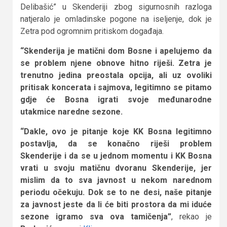
Delibašić” u Skenderiji zbog sigurnosnih razloga
natjeralo je omladinske pogone na iseljenje, dok je
Zetra pod ogromnim pritiskom događaja.
“Skenderija je matični dom Bosne i apelujemo da
se problem njene obnove hitno riješi. Zetra je
trenutno jedina preostala opcija, ali uz ovoliki
pritisak koncerata i sajmova, legitimno se pitamo
gdje će Bosna igrati svoje međunarodne
utakmice naredne sezone.
“Dakle, ovo je pitanje koje KK Bosna legitimno
postavlja, da se konačno riješi problem
Skenderije i da se u jednom momentu i KK Bosna
vrati u svoju matičnu dvoranu Skenderije, jer
mislim da to sva javnost u nekom narednom
periodu očekuju. Dok se to ne desi, naše pitanje
za javnost jeste da li će biti prostora da mi iduće
sezone igramo sva ova tamičenja”
, rekao je