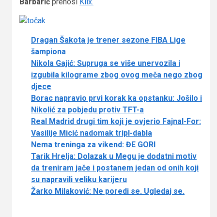
Barbarić
prenosi
Klix.
Dragan Šakota je trener sezone FIBA Lige
šampiona
Nikola Gajić: Supruga se više unervozila i
izgubila kilograme zbog ovog meča nego zbog
djece
Borac napravio prvi korak ka opstanku: Jošilo i
Nikolić za pobjedu protiv TFT-a
Real Madrid drugi tim koji je ovjerio Fajnal-For:
Vasilije Micić nadomak tripl-dabla
Nema treninga za vikend: ĐE GORI
Tarik Hrelja: Dolazak u Megu je dodatni motiv
da treniram jače i postanem jedan od onih koji
su napravili veliku karijeru
Žarko Milaković: Ne poredi se. Ugledaj se.