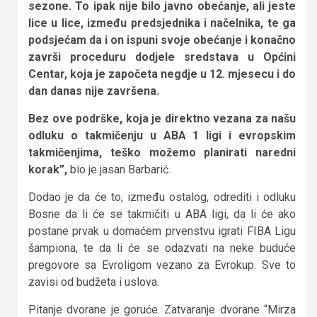
sezone. To ipak nije bilo javno obećanje, ali jeste
lice u lice, između predsjednika i načelnika, te ga
podsjećam da i on ispuni svoje obećanje i konačno
završi proceduru dodjele sredstava u Općini
Centar, koja je započeta negdje u 12. mjesecu i do
dan danas nije završena.
Bez ove podrške, koja je direktno vezana za našu
odluku o takmičenju u ABA 1 ligi i evropskim
takmičenjima, teško možemo planirati naredni
korak”,
bio je jasan Barbarić.
Dodao je da će to, između ostalog, odrediti i odluku
Bosne da li će se takmičiti u ABA ligi, da li će ako
postane prvak u domaćem prvenstvu igrati FIBA Ligu
šampiona, te da li će se odazvati na neke buduće
pregovore sa Evroligom vezano za Evrokup. Sve to
zavisi od budžeta i uslova.
Pitanje dvorane je goruće. Zatvaranje dvorane “Mirza