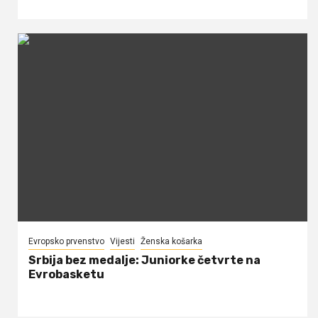
Evropsko prvenstvo
Vijesti
Ženska košarka
Srbija bez medalje: Juniorke četvrte na
Evrobasketu