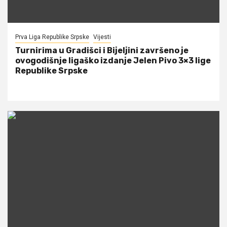
Prva Liga Republike Srpske
Vijesti
Turnirima u Gradišci i Bijeljini završeno je
ovogodišnje ligaško izdanje Jelen Pivo 3×3 lige
Republike Srpske