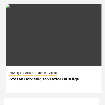
ABA Liga
Evrokup
Transferi
Vijesti
Stefan Đorđević se vratio u ABA ligu