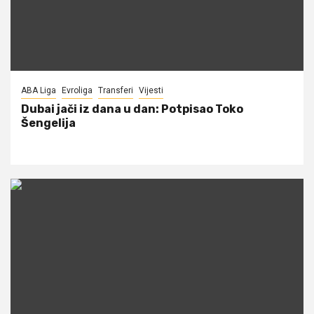
ABA Liga
Evroliga
Transferi
Vijesti
Dubai jači iz dana u dan: Potpisao Toko
Šengelija