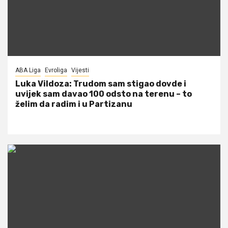
ABA Liga
Evroliga
Vijesti
Luka Vildoza: Trudom sam stigao dovde i
uvijek sam davao 100 odsto na terenu – to
želim da radim i u Partizanu