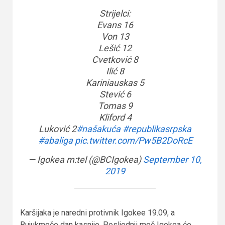
Strijelci:
Evans 16
Von 13
Lešić 12
Cvetković 8
Ilić 8
Kariniauskas 5
Stević 6
Tomas 9
Kliford 4
Luković 2
#našakuća
#republikasrpska
#abaliga
pic.twitter.com/Pw5B2DoRcE
— Igokea m:tel (@BCIgokea)
September 10,
2019
Karšijaka je naredni protivnik Igokee 19.09, a
Bujukmeče dan kasnije. Posljednji meč Igokea će