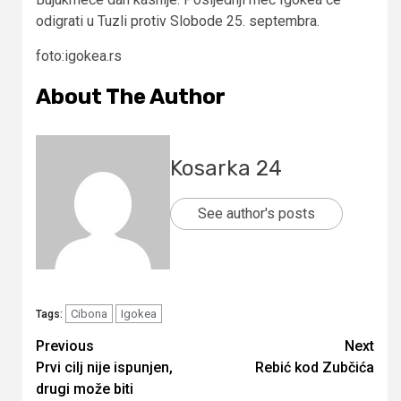
odigrati u Tuzli protiv Slobode 25. septembra.
foto:igokea.rs
About The Author
Kosarka 24
See author's posts
Cibona
Igokea
Tags:
Continue
Previous
Next
Prvi cilj nije ispunjen,
Rebić kod Zubčića
Reading
drugi može biti