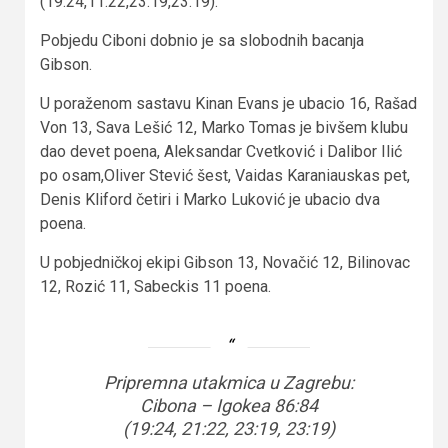
(19:24,11:22,23.19,23:19).
Pobjedu Ciboni dobnio je sa slobodnih bacanja
Gibson.
U poraženom sastavu Kinan Evans je ubacio 16, Rašad
Von 13, Sava Lešić 12, Marko Tomas je bivšem klubu
dao devet poena, Aleksandar Cvetković i Dalibor Ilić
po osam,Oliver Stević šest, Vaidas Karaniauskas pet,
Denis Kliford četiri i Marko Luković je ubacio dva
poena.
U pobjedničkoj ekipi Gibson 13, Novačić 12, Bilinovac
12, Rozić 11, Sabeckis 11 poena.
Pripremna utakmica u Zagrebu:
Cibona – Igokea 86:84
(19:24, 21:22, 23:19, 23:19)