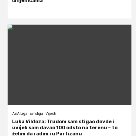
činjenicama
ABA Liga
Evroliga
Vijesti
Luka Vildoza: Trudom sam stigao dovde i
uvijek sam davao 100 odsto na terenu – to
želim da radim i u Partizanu