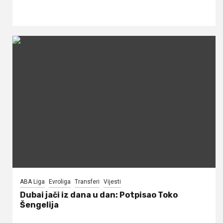
ABA Liga
Evroliga
Transferi
Vijesti
Dubai jači iz dana u dan: Potpisao Toko
Šengelija