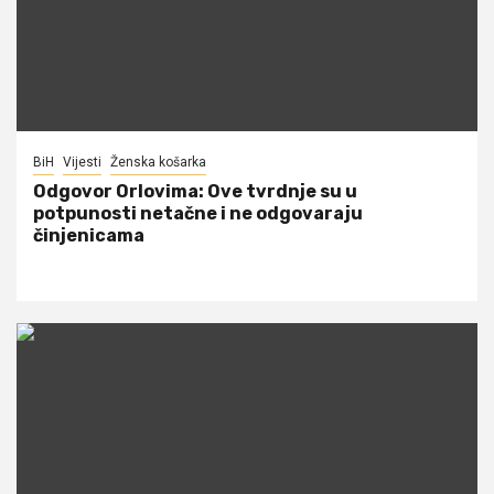
BiH
Vijesti
Ženska košarka
Odgovor Orlovima: ​Ove tvrdnje su u
potpunosti netačne i ne odgovaraju
činjenicama