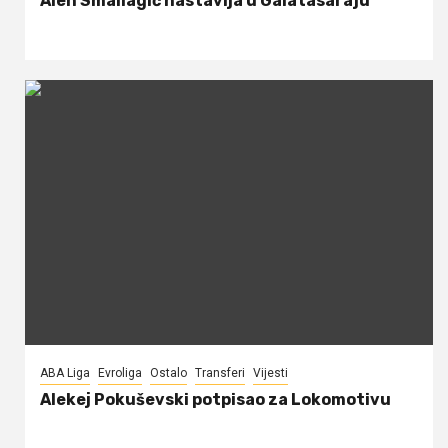
Alen Smailagić nastavlja u Galatasaraju
ABA Liga
Evroliga
Ostalo
Transferi
Vijesti
Alekej Pokuševski potpisao za Lokomotivu