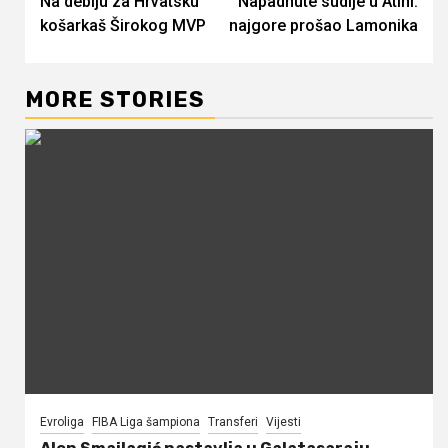
Na debiju za Hrvatsku
Napadnute sudije u Atini.
Reading
košarkaš Širokog MVP
najgore prošao Lamonika
MORE STORIES
Evroliga
FIBA Liga šampiona
Transferi
Vijesti