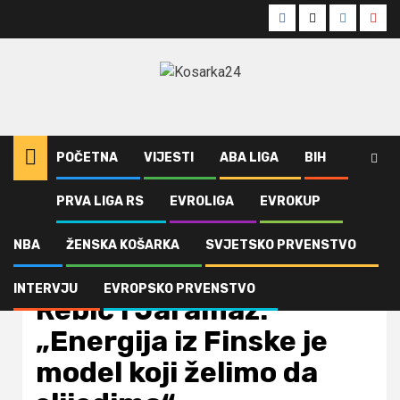
Skip
Facebook
Twitter
Instagra
Yout
to
content
POČETNA
VIJESTI
ABA LIGA
BIH
PRVA LIGA RS
EVROLIGA
EVROKUP
Home
Evropsko prvenstvo
Rebić i Jaramaz: „Energija iz Finske je model koji želimo da slijedimo“
NBA
ŽENSKA KOŠARKA
SVJETSKO PRVENSTVO
Evropsko prvenstvo
Vijesti
INTERVJU
EVROPSKO PRVENSTVO
Rebić i Jaramaz:
„Energija iz Finske je
model koji želimo da