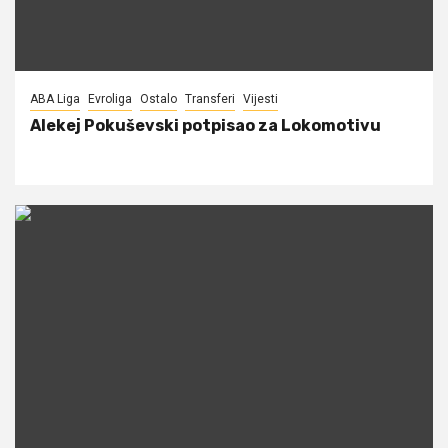
ABA Liga
Evroliga
Ostalo
Transferi
Vijesti
Alekej Pokuševski potpisao za Lokomotivu