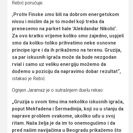
Rebić poručuje:
„
Protiv Finske smo bili na dobrom energetskom
nivou i mislim da je to model koji treba da
prenesemo na parket hale ’Alekdandar Nikolić’.
Za ovo kratko vrijeme koliko smo zajedno, uspjeli
smo da koliko-toliko prihvatimo neke osnovne
principe igre i da ih prikažemo na terenu. Gruzija,
sa par iskusnih igrača može da bude nezgodan
rvial i samo uz veliku energiju možemo da
dođemo u poziciju da napravimo dobar rezultat“,
istakao je Rebić.
Ognjen Jaramaz je o sutrašnjem duelu rekao:
„Gruzija u svom timu ima nekoliko iskusnih igrača,
poput Mekfadena i Šermadinija, koji su u stanju da
naprave problem svakome, ukoliko uđu u svoj
ritam. Naša želja je da im to onemogućimo i da
pred našim navijačima u Beogradu prikažemo što