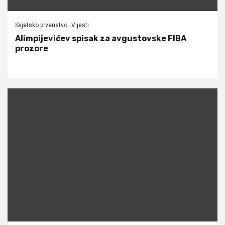
Svjetsko prvenstvo
Vijesti
Alimpijevićev spisak za avgustovske FIBA
prozore