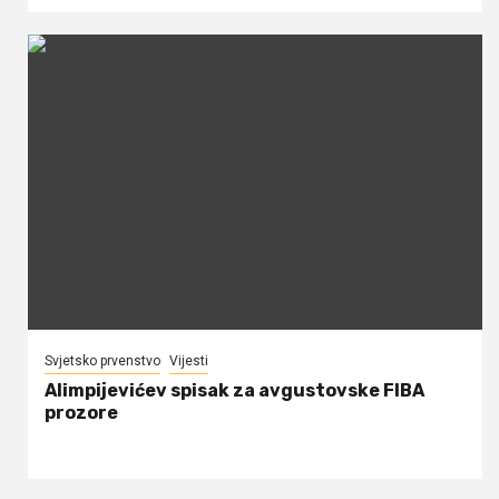
Svjetsko prvenstvo
Vijesti
Alimpijevićev spisak za avgustovske FIBA
prozore